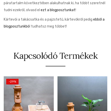
páratartalm következtében alakulhatnak ki, ha többt szeretnél
tudni ezekről, olvasd el
ezt a blogposztunkat
!
Kártevői a takácsatka és a pajzstetű, kártevőkről pedig
ebből a
blogposztunkbó
l tudhatsz meg többet!
Kapcsolódó Termékek
-29%