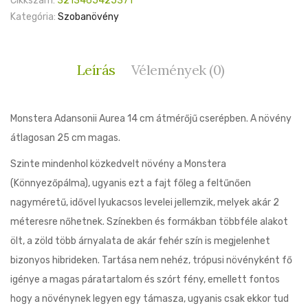
Cikkszám:
3213465425371
Kategória:
Szobanövény
Leírás
Vélemények (0)
Monstera Adansonii Aurea 14 cm átmérőjű cserépben. A növény
átlagosan 25 cm magas.
Szinte mindenhol közkedvelt növény a Monstera
(Könnyezőpálma), ugyanis ezt a fajt főleg a feltűnően
nagyméretű, idővel lyukacsos levelei jellemzik, melyek akár 2
méteresre nőhetnek. Színekben és formákban többféle alakot
ölt, a zöld több árnyalata de akár fehér szín is megjelenhet
bizonyos hibrideken. Tartása nem nehéz, trópusi növényként fő
igénye a magas páratartalom és szórt fény, emellett fontos
hogy a növénynek legyen egy támasza, ugyanis csak ekkor tud