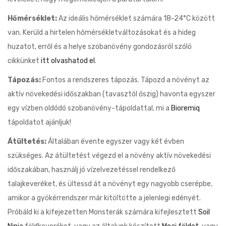
Hőmérséklet:
Az ideális hőmérséklet számára 18-24°C között
van. Kerüld a hirtelen hőmérsékletváltozásokat és a hideg
huzatot, erről és a helye szobanövény gondozásról szóló
cikkünket
itt olvashatod el
.
Tápozás:
Fontos a rendszeres tápozás. Tápozd a növényt az
aktív növekedési időszakban (tavasztól őszig) havonta egyszer
egy vízben oldódó szobanövény-tápoldattal, mi a
Bioremiq
tápoldatot ajánljuk!
Átültetés:
Általában évente egyszer vagy két évben
szükséges. Az átültetést végezd el a növény aktív növekedési
időszakában, használj jó vízelvezetéssel rendelkező
talajkeveréket, és ültessd át a növényt egy nagyobb cserépbe,
amikor a gyökérrendszer már kitöltötte a jelenlegi edényét.
Próbáld ki a kifejezetten Monsterák számára kifejlesztett
Soil