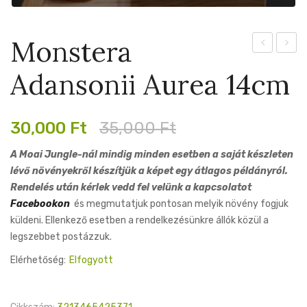
Monstera
Silver
Bifur
Adansonii Aurea 14cm
Dollar
12cm
12cm
Original
Current
30,000
Ft
35,000
Ft
price
price
A Moai Jungle-nál mindig minden esetben a saját készleten
was:
is:
lévő növényekről készítjük a képet egy átlagos példányról.
35,000 Ft.
30,000 Ft.
Rendelés után kérlek vedd fel velünk a kapcsolatot
Facebookon
és megmutatjuk pontosan melyik növény fogjuk
küldeni. Ellenkező esetben a rendelkezésünkre állók közül a
legszebbet postázzuk.
Elérhetőség:
Elfogyott