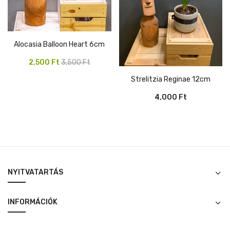
Alocasia Balloon Heart 6cm
Original
Current
2,500
Ft
3,500
Ft
price
price
Strelitzia Reginae 12cm
was:
is:
4,000
Ft
3,500 Ft.
2,500 Ft.
NYITVATARTÁS
INFORMÁCIÓK