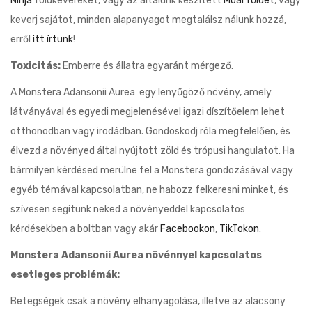
Ninja
földkeveréket, vagy az általunk készített
Moai földet
, vagy
keverj sajátot, minden alapanyagot megtalálsz nálunk hozzá,
erről
itt írtunk
!
Toxicitás:
Emberre és állatra egyaránt mérgező.
A Monstera Adansonii Aurea egy lenyűgöző növény, amely
látványával és egyedi megjelenésével igazi díszítőelem lehet
otthonodban vagy irodádban. Gondoskodj róla megfelelően, és
élvezd a növényed által nyújtott zöld és trópusi hangulatot. Ha
bármilyen kérdésed merülne fel a Monstera gondozásával vagy
egyéb témával kapcsolatban, ne habozz felkeresni minket, és
szívesen segítünk neked a növényeddel kapcsolatos
kérdésekben a boltban vagy akár
Facebookon
,
TikTokon
.
Monstera Adansonii Aurea növénnyel kapcsolatos
esetleges problémák:
Betegségek csak a növény elhanyagolása, illetve az alacsony