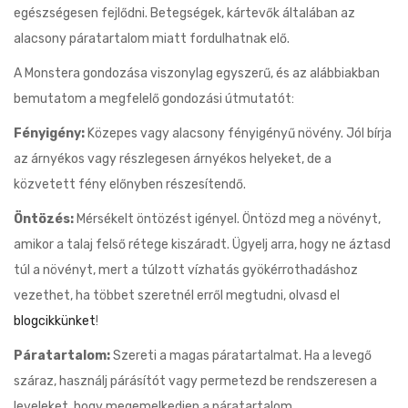
egészségesen fejlődni. Betegségek, kártevők általában az
alacsony páratartalom miatt fordulhatnak elő.
A Monstera gondozása viszonylag egyszerű, és az alábbiakban
bemutatom a megfelelő gondozási útmutatót:
Fényigény:
Közepes vagy alacsony fényigényű növény. Jól bírja
az árnyékos vagy részlegesen árnyékos helyeket, de a
közvetett fény előnyben részesítendő.
Öntözés:
Mérsékelt öntözést igényel. Öntözd meg a növényt,
amikor a talaj felső rétege kiszáradt. Ügyelj arra, hogy ne áztasd
túl a növényt, mert a túlzott vízhatás gyökérrothadáshoz
vezethet, ha többet szeretnél erről megtudni, olvasd el
blogcikkünket
!
Páratartalom:
Szereti a magas páratartalmat. Ha a levegő
száraz, használj párásítót vagy permetezd be rendszeresen a
leveleket, hogy megemelkedjen a páratartalom.