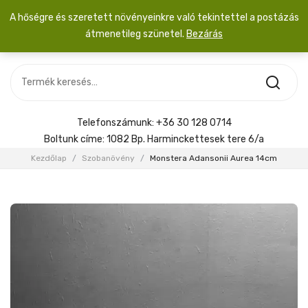
A hőségre és szeretett növényeinkre való tekintettel a postázás
átmenetileg szünetel.
Bezárás
Nincs termék a kosárban.
MOST ÉRKEZETT
Most érkezett
Szobanövény
SZOBANÖVÉNY
Hoya
Kiegészítők
HOYA
Telefonszámunk:
+36 30 128 0714
Menyasszonyi csokor
Boltunk címe:
1082 Bp. Harminckettesek tere 6/a
KIEGÉSZÍTŐK
Kezdőlap
/
Szobanövény
/
Monstera Adansonii Aurea 14cm
MENYASSZONYI CSOKOR