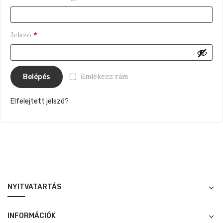
Kötelező
Jelszó
*
Emlékezz rám
Belépés
Elfelejtett jelszó?
NYITVATARTÁS
INFORMÁCIÓK