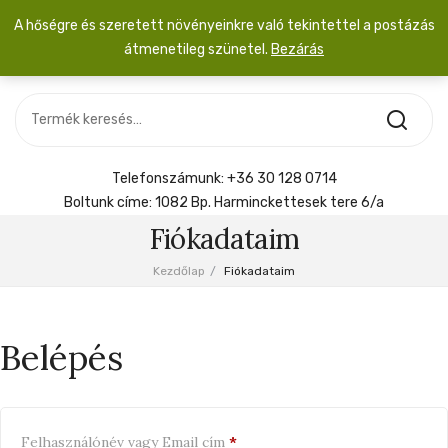
A hőségre és szeretett növényeinkre való tekintettel a postázás
átmenetileg szünetel.
Bezárás
Nincs termék a kosárban.
MOST ÉRKEZETT
Most érkezett
Szobanövény
SZOBANÖVÉNY
Hoya
Kiegészítők
HOYA
Telefonszámunk:
+36 30 128 0714
Menyasszonyi csokor
Boltunk címe:
1082 Bp. Harminckettesek tere 6/a
KIEGÉSZÍTŐK
Fiókadataim
MENYASSZONYI CSOKOR
Kezdőlap
/
Fiókadataim
Belépés
Kötelező
Felhasználónév vagy Email cím
*