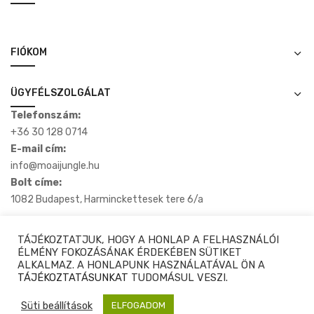
FIÓKOM
ÜGYFÉLSZOLGÁLAT
Telefonszám:
+36 30 128 0714
E-mail cím:
info@moaijungle.hu
Bolt címe:
1082 Budapest, Harminckettesek tere 6/a
TÁJÉKOZTATJUK, HOGY A HONLAP A FELHASZNÁLÓI
ÉLMÉNY FOKOZÁSÁNAK ÉRDEKÉBEN SÜTIKET
ALKALMAZ. A HONLAPUNK HASZNÁLATÁVAL ÖN A
Copyright © 2020-2025 Moaijungle.hu. Minden Jog Fenntartva.
TÁJÉKOZTATÁSUNKAT
TUDOMÁSUL VESZI.
Süti beállítások
ELFOGADOM