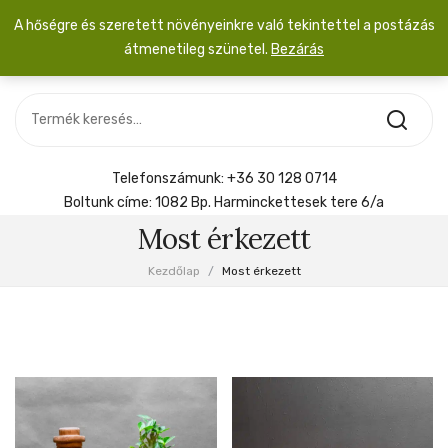
A hőségre és szeretett növényeinkre való tekintettel a postázás
átmenetileg szünetel.
Bezárás
Nincs termék a kosárban.
MOST ÉRKEZETT
Most érkezett
Szobanövény
SZOBANÖVÉNY
Hoya
Kiegészítők
HOYA
Telefonszámunk:
+36 30 128 0714
Menyasszonyi csokor
Boltunk címe:
1082 Bp. Harminckettesek tere 6/a
KIEGÉSZÍTŐK
Most érkezett
MENYASSZONYI CSOKOR
Kezdőlap
/
Most érkezett