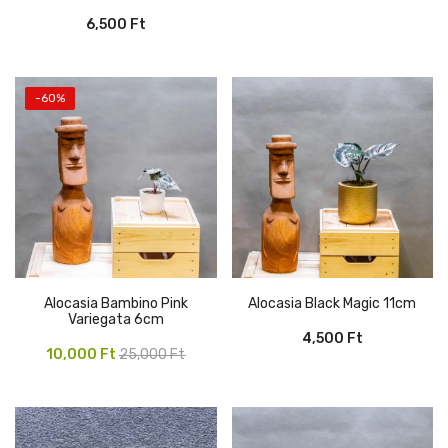
6,500
Ft
-60%
Alocasia Bambino Pink
Alocasia Black Magic 11cm
Variegata 6cm
4,500
Ft
Original
Current
10,000
Ft
25,000
Ft
price
price
was:
is:
25,000 Ft.
10,000 Ft.