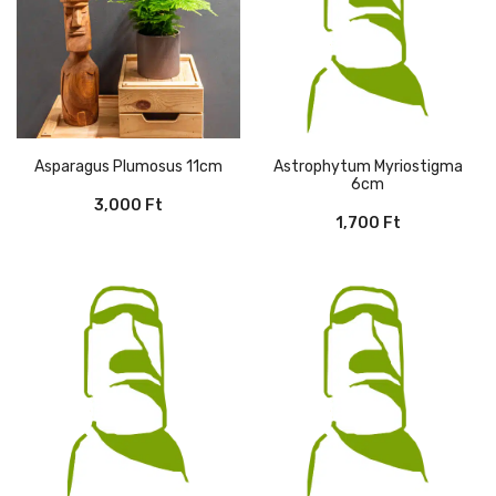
Asparagus Plumosus 11cm
Astrophytum Myriostigma
6cm
3,000
Ft
1,700
Ft