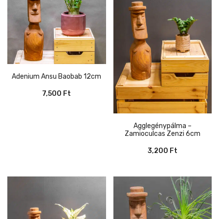
Adenium Ansu Baobab 12cm
7,500
Ft
Agglegénypálma –
Zamioculcas Zenzi 6cm
3,200
Ft