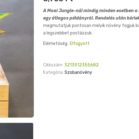
A Moai Jungle-nál mindig minden esetben a s
egy átlagos példányról. Rendelés után kérle
megmutatjuk pontosan melyik növény fogjuk küld
a legszebbet postázzuk.
Elérhetőség:
Elfogyott
Cikkszám:
3213512355682
Kategória:
Szobanövény