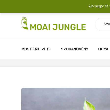
Szállítási díj: 2.200 Ft/csomag átlagosan 3-5 növény fér egy 
A hőségre és 
Szo
MOST ÉRKEZETT
SZOBANÖVÉNY
HOYA