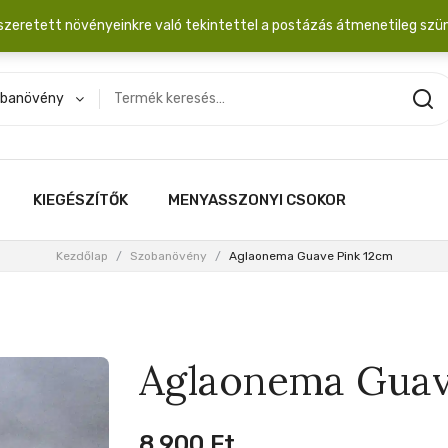
dobozba. 20.000 Ft érték felett INGYEN posta!
szeretett növényeinkre való tekintettel a postázás átmenetileg szü
banövény
KIEGÉSZÍTŐK
MENYASSZONYI CSOKOR
Kezdőlap
/
Szobanövény
/
Aglaonema Guave Pink 12cm
Aglaonema Guav
8,900
Ft