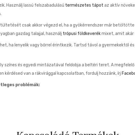
ik. Használj lassú felszabadulású
természetes tápot
az aktív növeke
.
tültetését csak akkor végezd el, ha a gyökérrendszer már betöltötte 
nyagban gazdag talajjal, használj
trópusi földkeverék
mixet, amit akár 
, ha lenyelik vagy bőrrel érintkezik. Tartsd távol a gyermekektől és 
 színes és egyedi mintázatával feldobja a beltéri teret. A megfelel
 kérdésed van a rákvirággal kapcsolatban, fordulj hozzánk, írj
Faceb
tleges problémák: