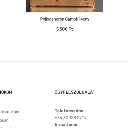
Philodendron Campii 14cm
5,500
Ft
IÓKOM
ÜGYFÉLSZOLGÁLAT
Telefonszám:
iókadataim
+36 30 128 0714
osár
E-mail cím: