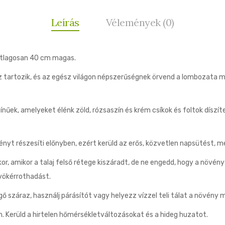
Leírás
Vélemények (0)
átlagosan 40 cm magas.
tartozik, és az egész világon népszerűségnek örvend a lombozata mia
nűek, amelyeket élénk zöld, rózsaszín és krém csíkok és foltok díszít
t részesíti előnyben, ezért kerüld az erős, közvetlen napsütést, mer
r, amikor a talaj felső rétege kiszáradt, de ne engedd, hogy a növén
gyökérrothadást.
ő száraz, használj párásítót vagy helyezz vízzel teli tálat a növény 
. Kerüld a hirtelen hőmérsékletváltozásokat és a hideg huzatot.