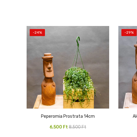
-24%
-29%
Peperomia Prostrata 14cm
Original
Current
6,500
Ft
8,500
Ft
price
price