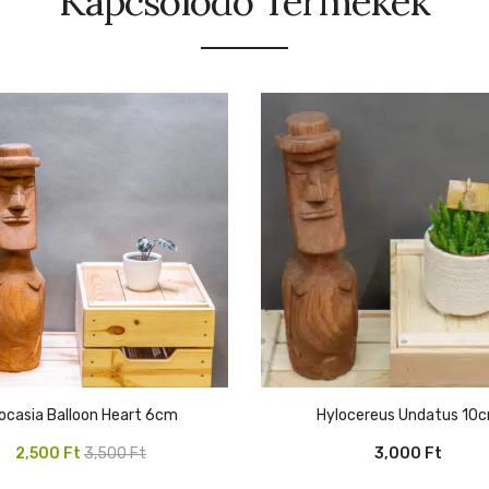
Kapcsolódó Termékek
Alocasia Balloon Heart 6cm
Hylocereus Undatus 10
Original
Current
2,500
Ft
3,500
Ft
3,000
Ft
price
price