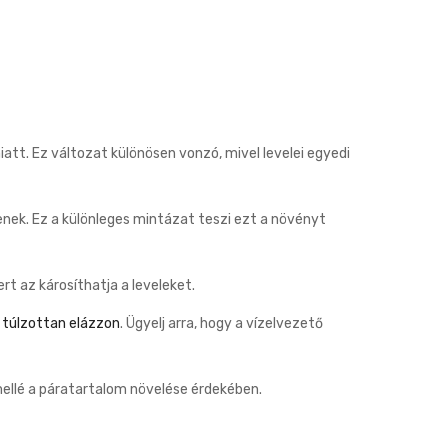
tt. Ez változat különösen vonzó, mivel levelei egyedi
enek. Ez a különleges mintázat teszi ezt a növényt
t az károsíthatja a leveleket.
y
túlzottan elázzon
. Ügyelj arra, hogy a vízelvezető
mellé a páratartalom növelése érdekében.