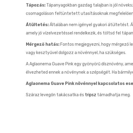
Tápozás:
Tápanyagokban gazdag talajban is jól növeksz
csomagoláson feltüntetett utasításoknak megfelelően
Átültetés:
Általában nem igényel gyakori átültetést. Á
amely jó vízelvezetéssel rendelkezik, és töltsd fel tápa
Mérgező hatás:
Fontos megjegyezni, hogy mérgező lehet
vagy kesztyűvel dolgozz a növénnyel, ha szükséges.
A Aglaonema Guave Pink egy gyönyörű dísznövény, amely
élvezheted ennek a növénynek a szépségét. Ha bármilyen
Aglaonema Guave Pink növénnyel kapcsolatos ese
Száraz levegőn takácsatka és
tripsz
támadhatja meg.