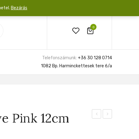
netel.
Bezárás
0
Telefonszámunk:
+36 30 128 0714
1082 Bp. Harminckettesek tere 6/a
e Pink 12cm
Silver
Pastella
Glory
12cm