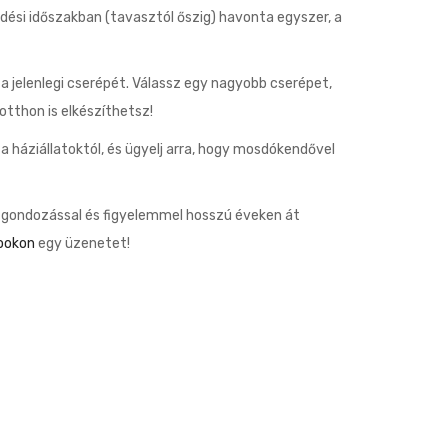
dési időszakban (tavasztól őszig) havonta egyszer, a
a jelenlegi cserépét. Válassz egy nagyobb cserépet,
otthon is elkészíthetsz!
a háziállatoktól, és ügyelj arra, hogy mosdókendővel
ő gondozással és figyelemmel hosszú éveken át
ookon
egy üzenetet!