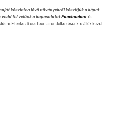
14cm
aját készleten lévő növényekről készítjük a képet
k vedd fel velünk a kapcsolatot
Facebookon
és
eni. Ellenkező esetben a rendelkezésünkre állók közül