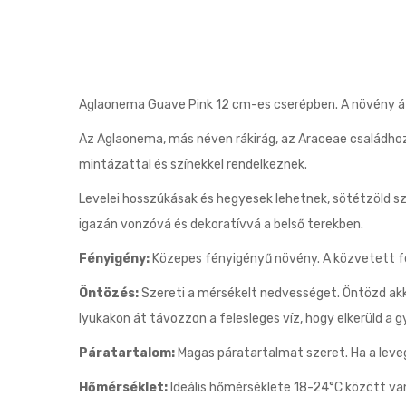
Aglaonema Guave Pink 12 cm-es cserépben. A növény 
Az Aglaonema, más néven rákirág, az Araceae családhoz 
mintázattal és színekkel rendelkeznek.
Levelei hosszúkásak és hegyesek lehetnek, sötétzöld szí
igazán vonzóvá és dekoratívvá a belső terekben.
Fényigény:
Közepes fényigényű növény. A közvetett fény
Öntözés:
Szereti a mérsékelt nedvességet. Öntözd akko
lyukakon át távozzon a felesleges víz, hogy elkerüld a 
Páratartalom:
Magas páratartalmat szeret. Ha a leveg
Hőmérséklet:
Ideális hőmérséklete 18-24°C között van