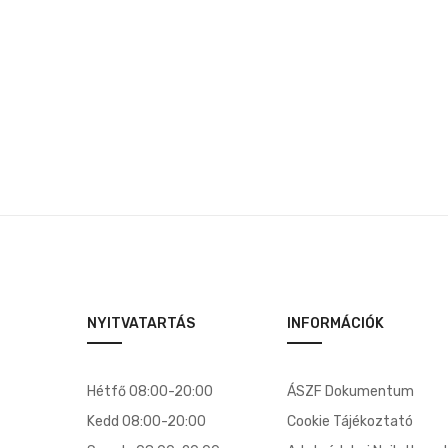
was:
is:
8,500 Ft.
6,500 Ft.
NYITVATARTÁS
INFORMÁCIÓK
Hétfő 08:00-20:00
ÁSZF Dokumentum
Kedd 08:00-20:00
Cookie Tájékoztató