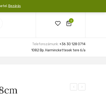
netel.
Bezárás
0
Telefonszámunk:
+36 30 128 0714
1082 Bp. Harminckettesek tere 6/a
 8cm
Frydek
Variegata
Tattoo
7cm