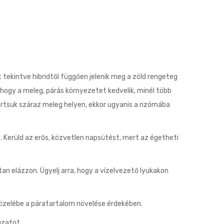
 tekintve hibridtől függően jelenik meg a zöld rengeteg
, hogy a meleg, párás környezetet kedvelik, minél több
tartsuk száraz meleg helyen, ekkor ugyanis a rizómába
. Kerüld az erős, közvetlen napsütést, mert az égetheti
an elázzon. Ügyelj arra, hogy a vízelvezető lyukakon
 közelébe a páratartalom növelése érdekében.
uzatot.