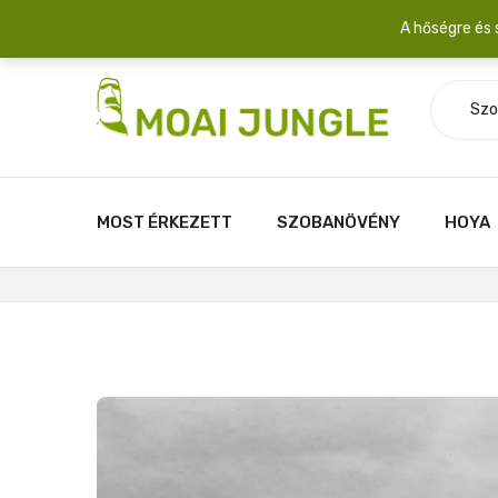
Szállítási díj: 2.200 Ft/csomag átlagosan 3-5 növény fér egy 
A hőségre és 
Szo
MOST ÉRKEZETT
SZOBANÖVÉNY
HOYA