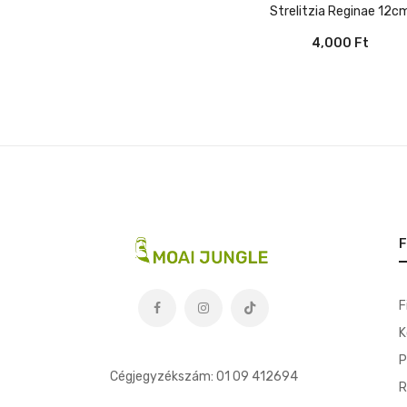
Strelitzia Reginae 12c
4,000
Ft
F
F
K
t
P
Cégjegyzékszám: 01 09 412694
R