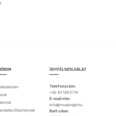
m
IÓKOM
ÜGYFÉLSZOLGÁLAT
Telefonszám:
iókadataim
+36 30 128 0714
osár
E-mail cím:
énztár
info@moaijungle.hu
endelési Előzmények
Bolt címe: