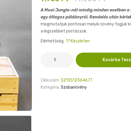
price
price
A Moai Jungle-nál mindig minden esetben a s
was:
is:
egy átlagos példányról. Rendelés után kérle
14,000 Ft.
9,900 Ft.
megmutatjuk pontosan melyik növény fogjuk küld
a legszebbet postázzuk.
Elérhetőség:
17 Készleten
Alocasia
Kosárba Tes
Venom
8cm
mennyiség
Cikkszám:
3213512364677
Kategória:
Szobanövény