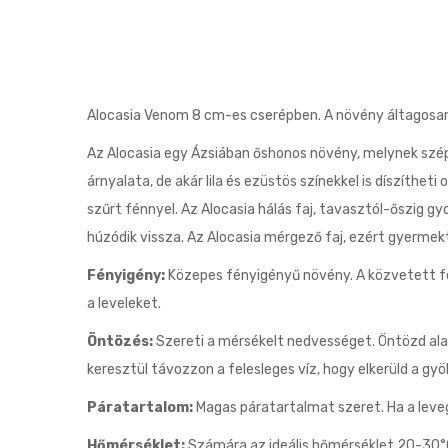
Alocasia Venom 8 cm-es cserépben. A növény áltagosa
Az Alocasia egy Ázsiában őshonos növény, melynek szépsé
árnyalata, de akár lila és ezüstös színekkel is díszíthe
szűrt fénnyel. Az Alocasia hálás faj, tavasztól-őszig g
húzódik vissza. Az Alocasia mérgező faj, ezért gyermektő
Fényigény:
Közepes fényigényű növény. A közvetett fén
a leveleket.
Öntözés:
Szereti a mérsékelt nedvességet. Öntözd alapo
keresztül távozzon a felesleges víz, hogy elkerüld a gy
Páratartalom:
Magas páratartalmat szeret. Ha a leveg
Hőmérséklet:
Számára az ideális hőmérséklet 20-30°C 