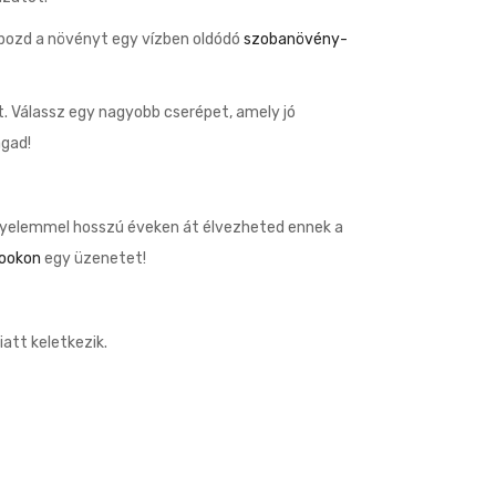
ápozd a növényt egy vízben oldódó
szobanövény-
ét. Válassz egy nagyobb cserépet, amely jó
agad!
igyelemmel hosszú éveken át élvezheted ennek a
ookon
egy üzenetet!
att keletkezik.