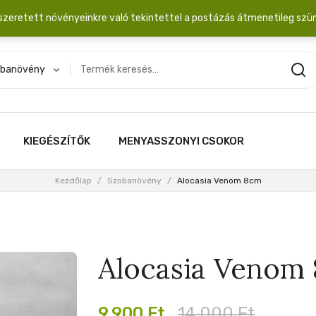
dobozba. 20.000 Ft érték felett INGYEN posta!
szeretett növényeinkre való tekintettel a postázás átmenetileg szü
banövény
KIEGÉSZÍTŐK
MENYASSZONYI CSOKOR
Kezdőlap
/
Szobanövény
/
Alocasia Venom 8cm
Alocasia Venom
Original
Current
9,900
Ft
14,000
Ft