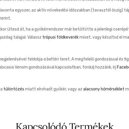
Havonta egyszer, az aktív növekedési időszakban (tavasztól őszig) t
erint.
kkor ültesd át, ha a gyökérrendszer már betöltötte a jelenlegi cserép
azdag talajjal. Válassz
trópusi földkeverék
mixet, vagy készítsd el m
gjelenésével feldobja a beltéri teret. A megfelelő gondozással és f
locasia Venom gondozásával kapcsolatban, fordulj hozzánk, írj
Faceb
, a
túlöntözés
miatt elrohadt gyökér, vagy az
alacsony hőmérséklet
mi
Kapcsolódó Termékek