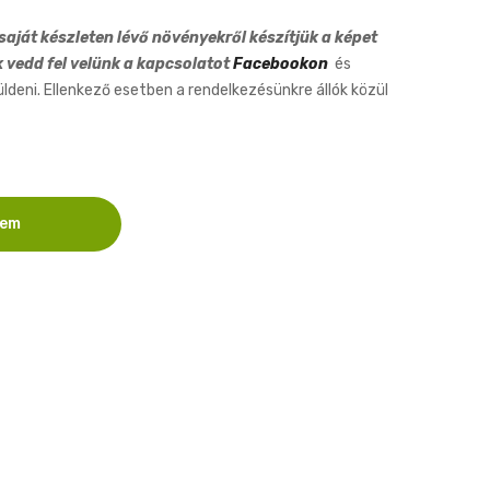
10cm
aját készleten lévő növényekről készítjük a képet
k vedd fel velünk a kapcsolatot
Facebookon
és
eni. Ellenkező esetben a rendelkezésünkre állók közül
zem