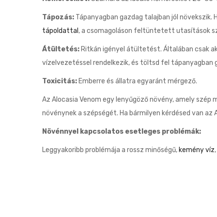
Tápozás:
Tápanyagban gazdag talajban jól növekszik. 
tápoldattal
, a csomagoláson feltüntetett utasítások sz
Átültetés:
Ritkán igényel átültetést. Általában csak a
vízelvezetéssel rendelkezik, és töltsd fel tápanyagban g
Toxicitás:
Emberre és állatra egyaránt mérgező.
Az Alocasia Venom egy lenyűgöző növény, amely szép me
növénynek a szépségét. Ha bármilyen kérdésed van az A
Növénnyel kapcsolatos esetleges problémák:
Leggyakoribb problémája a rossz minőségű,
kemény víz