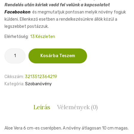
Rendelés után kérlek vedd fel velünk a kapcsolatot
Facebookon
és megmutatjuk pontosan melyik növény fogjuk
küldeni. Ellenkező esetben a rendelkezésünkre állók közül a
legszebbet postázzuk.
Elérhetőség:
13 Készleten
Aloe
Kosárba Teszem
Vera
6cm
mennyiség
Cikkszám:
3213512364219
Kategória:
Szobanövény
Leírás
Vélemények (0)
Aloe Vera 6 cm-es cserépben. A növény átlagosan 10 cm magas.