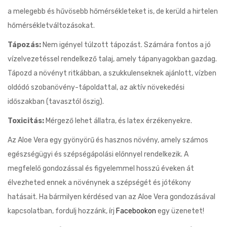
a melegebb és hűvösebb hőmérsékleteket is, de kerüld a hirtelen
hőmérsékletváltozásokat.
Tápozás:
Nem igényel túlzott tápozást. Számára fontos a jó
vízelvezetéssel rendelkező talaj, amely tápanyagokban gazdag.
Tápozd a növényt ritkábban, a szukkulenseknek ajánlott, vízben
oldódó szobanövény-tápoldattal, az aktív növekedési
időszakban (tavasztól őszig).
Toxicitás:
Mérgező lehet állatra, és latex érzékenyekre.
Az Aloe Vera egy gyönyörű és hasznos növény, amely számos
egészségügyi és szépségápolási előnnyel rendelkezik. A
megfelelő gondozással és figyelemmel hosszú éveken át
élvezheted ennek a növénynek a szépségét és jótékony
hatásait. Ha bármilyen kérdésed van az Aloe Vera gondozásával
kapcsolatban, fordulj hozzánk, írj
Facebookon
egy üzenetet!