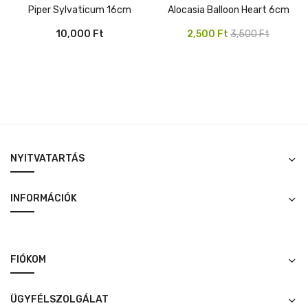
Piper Sylvaticum 16cm
Alocasia Balloon Heart 6cm
Original
Current
10,000
Ft
2,500
Ft
3,500
Ft
price
price
was:
is:
3,500 Ft.
2,500 Ft.
NYITVATARTÁS
INFORMÁCIÓK
FIÓKOM
ÜGYFÉLSZOLGÁLAT