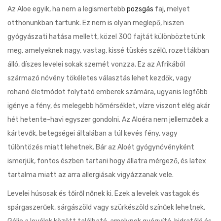
Az Aloe egyik, ha nem a legismertebb
pozsgás
faj, melyet
otthonunkban tartunk. Ez nem is olyan meglepő, hiszen
gyógyászati hatása mellett, közel 300 fajtát különböztetünk
meg, amelyeknek nagy, vastag, kissé tüskés szélű, rozettákban
álló, díszes levelei sokak szemét vonzza. Ez az Afrikából
származó növény tökéletes választás lehet kezdők, vagy
rohanó életmódot folytató emberek számára, ugyanis legfőbb
igénye a fény, és melegebb hőmérséklet, vízre viszont elég akár
hét hetente-havi egyszer gondolni. Az Aloéra nem jellemzőek a
kártevők, betegségei általában a túl kevés fény, vagy
túlöntözés miatt lehetnek. Bár az Aloét gyógynövényként
ismerjük, fontos észben tartani hogy állatra mérgező, és latex
tartalma miatt az arra allergiásak vigyázzanak vele.
Levelei húsosak és tőiről nőnek ki. Ezek a levelek vastagok és
spárgaszerűek, sárgászöld vagy szürkészöld színűek lehetnek.