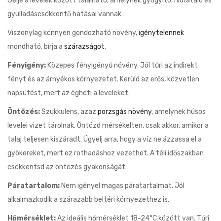
Gélje a levélek között található, amelynek gyógyító, hidratáló és
gyulladáscsökkentő hatásai vannak.
Viszonylag könnyen gondozható növény,
igénytelennek
mondható, bírja a
szárazságot
.
Fényigény:
Közepes fényigényű növény. Jól tűri az indirekt
fényt és az árnyékos környezetet. Kerüld az erős, közvetlen
napsütést, mert az égheti a leveleket.
Öntözés:
Szukkulens, azaz
porzsgás növény
, amelynek húsos
levelei vizet tárolnak. Öntözd mérsékelten, csak akkor, amikor a
talaj teljesen kiszáradt. Ügyelj arra, hogy a víz ne ázzassa el a
gyökereket, mert ez rothadáshoz vezethet. A téli időszakban
csökkentsd az öntözés gyakoriságát.
Páratartalom:
Nem igényel magas páratartalmat. Jól
alkalmazkodik a szárazabb beltéri környezethez is.
Hőmérséklet:
Az ideális hőmérséklet 18-24°C között van. Tűri