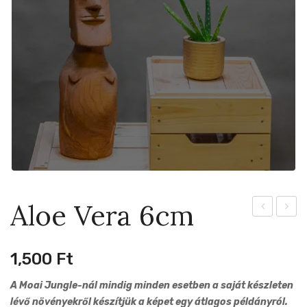
Aloe Vera 6cm
Sinuata
Confe
6cm
Tricol
1,500
Ft
8cm
A Moai Jungle-nál mindig minden esetben a saját készleten
lévő növényekről készítjük a képet egy átlagos példányról.