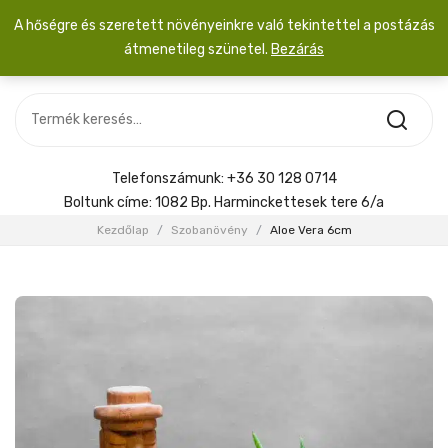
A hőségre és szeretett növényeinkre való tekintettel a postázás
átmenetileg szünetel.
Bezárás
Nincs termék a kosárban.
MOST ÉRKEZETT
Most érkezett
Szobanövény
SZOBANÖVÉNY
Hoya
Kiegészítők
HOYA
Telefonszámunk:
+36 30 128 0714
Menyasszonyi csokor
Boltunk címe:
1082 Bp. Harminckettesek tere 6/a
KIEGÉSZÍTŐK
Kezdőlap
/
Szobanövény
/
Aloe Vera 6cm
MENYASSZONYI CSOKOR