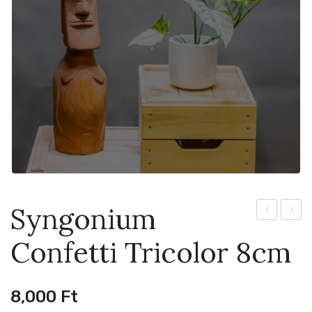
Syngonium
Vera
Presti
Confetti Tricolor 8cm
6cm
9cm
8,000
Ft