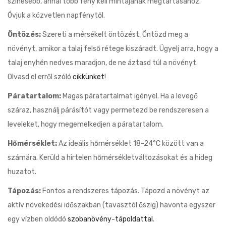
színesebb, annál több fény kell mintájának megtartásához.
Óvjuk a közvetlen napfénytől.
Öntözés:
Szereti a mérsékelt öntözést. Öntözd meg a
növényt, amikor a talaj felső rétege kiszáradt. Ügyelj arra, hogy a
talaj enyhén nedves maradjon, de ne áztasd túl a növényt.
Olvasd el erről szóló
cikkünket
!
Páratartalom:
Magas páratartalmat igényel. Ha a levegő
száraz, használj párásítót vagy permetezd be rendszeresen a
leveleket, hogy megemelkedjen a páratartalom.
Hőmérséklet:
Az ideális hőmérséklet 18-24°C között van a
számára. Kerüld a hirtelen hőmérsékletváltozásokat és a hideg
huzatot.
Tápozás:
Fontos a rendszeres tápozás. Tápozd a növényt az
aktív növekedési időszakban (tavasztól őszig) havonta egyszer
egy vízben oldódó
szobanövény-tápoldattal
.