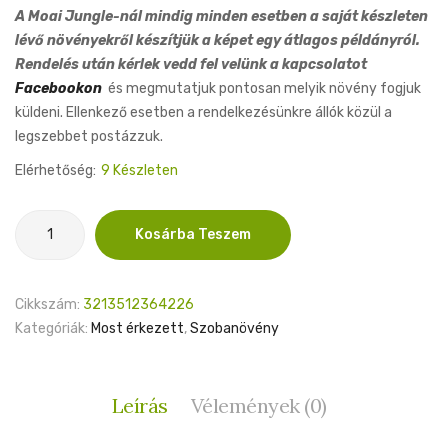
A Moai Jungle-nál mindig minden esetben a saját készleten
lévő növényekről készítjük a képet egy átlagos példányról.
Rendelés után kérlek vedd fel velünk a kapcsolatot
Facebookon
és megmutatjuk pontosan melyik növény fogjuk
küldeni. Ellenkező esetben a rendelkezésünkre állók közül a
legszebbet postázzuk.
Elérhetőség:
9 Készleten
Syngonium
Kosárba Teszem
Confetti
Tricolor
8cm
Cikkszám:
3213512364226
mennyiség
Kategóriák:
Most érkezett
,
Szobanövény
Leírás
Vélemények (0)