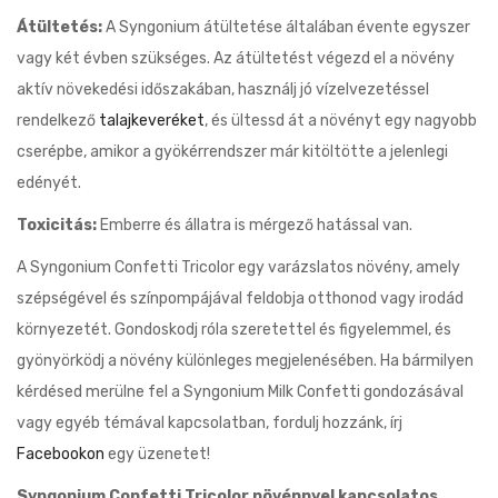
Átültetés:
A Syngonium átültetése általában évente egyszer
vagy két évben szükséges. Az átültetést végezd el a növény
aktív növekedési időszakában, használj jó vízelvezetéssel
rendelkező
talajkeveréket
, és ültessd át a növényt egy nagyobb
cserépbe, amikor a gyökérrendszer már kitöltötte a jelenlegi
edényét.
Toxicitás:
Emberre és állatra is mérgező hatással van.
A Syngonium Confetti Tricolor egy varázslatos növény, amely
szépségével és színpompájával feldobja otthonod vagy irodád
környezetét. Gondoskodj róla szeretettel és figyelemmel, és
gyönyörködj a növény különleges megjelenésében. Ha bármilyen
kérdésed merülne fel a Syngonium Milk Confetti gondozásával
vagy egyéb témával kapcsolatban, fordulj hozzánk, írj
Facebookon
egy üzenetet!
Syngonium Confetti Tricolor növénnyel kapcsolatos