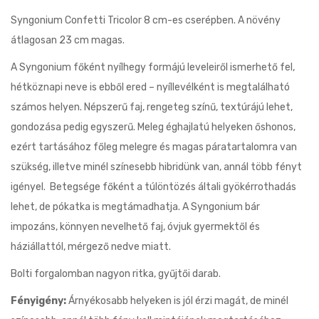
Syngonium Confetti Tricolor 8 cm-es cserépben. A növény
átlagosan 23 cm magas.
A Syngonium főként nyílhegy formájú leveleiről ismerhető fel,
hétköznapi neve is ebből ered – nyíllevélként is megtalálható
számos helyen. Népszerű faj, rengeteg színű, textúrájú lehet,
gondozása pedig egyszerű. Meleg éghajlatú helyeken őshonos,
ezért tartásához főleg melegre és magas páratartalomra van
szükség, illetve minél színesebb hibridünk van, annál több fényt
igényel. Betegsége főként a túlöntözés általi gyökérrothadás
lehet, de pókatka is megtámadhatja. A Syngonium bár
impozáns, könnyen nevelhető faj, óvjuk gyermektől és
háziállattól, mérgező nedve miatt.
Bolti forgalomban nagyon ritka, gyűjtői darab.
Fényigény:
Árnyékosabb helyeken is jól érzi magát, de minél