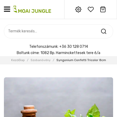
Nincs termék a kosárban.
MOST ÉRKEZETT
Most érkezett
Szobanövény
SZOBANÖVÉNY
Hoya
Kiegészítők
HOYA
Telefonszámunk:
+36 30 128 0714
Menyasszonyi csokor
Boltunk címe:
1082 Bp. Harminckettesek tere 6/a
KIEGÉSZÍTŐK
Kezdőlap
/
Szobanövény
/
Syngonium Confetti Tricolor 8cm
MENYASSZONYI CSOKOR