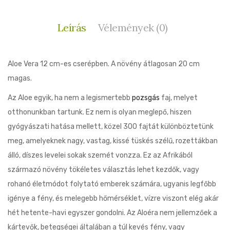
Leírás
Vélemények (0)
Aloe Vera 12 cm-es cserépben. A növény átlagosan 20 cm
magas.
Az Aloe egyik, ha nem a legismertebb
pozsgás
faj, melyet
otthonunkban tartunk. Ez nem is olyan meglepő, hiszen
gyógyászati hatása mellett, közel 300 fajtát különböztetünk
meg, amelyeknek nagy, vastag, kissé tüskés szélű, rozettákban
álló, díszes levelei sokak szemét vonzza. Ez az Afrikából
származó növény tökéletes választás lehet kezdők, vagy
rohanó életmódot folytató emberek számára, ugyanis legfőbb
igénye a fény, és melegebb hőmérséklet, vízre viszont elég akár
hét hetente-havi egyszer gondolni. Az Aloéra nem jellemzőek a
kártevők, betegségei általában a túl kevés fény, vagy