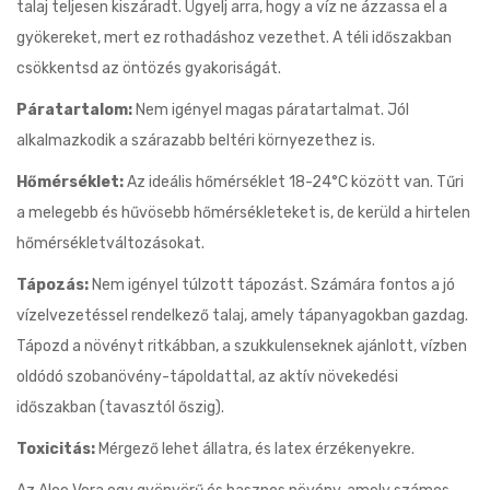
talaj teljesen kiszáradt. Ügyelj arra, hogy a víz ne ázzassa el a
gyökereket, mert ez rothadáshoz vezethet. A téli időszakban
csökkentsd az öntözés gyakoriságát.
Páratartalom:
Nem igényel magas páratartalmat. Jól
alkalmazkodik a szárazabb beltéri környezethez is.
Hőmérséklet:
Az ideális hőmérséklet 18-24°C között van. Tűri
a melegebb és hűvösebb hőmérsékleteket is, de kerüld a hirtelen
hőmérsékletváltozásokat.
Tápozás:
Nem igényel túlzott tápozást. Számára fontos a jó
vízelvezetéssel rendelkező talaj, amely tápanyagokban gazdag.
Tápozd a növényt ritkábban, a szukkulenseknek ajánlott, vízben
oldódó szobanövény-tápoldattal, az aktív növekedési
időszakban (tavasztól őszig).
Toxicitás:
Mérgező lehet állatra, és latex érzékenyekre.