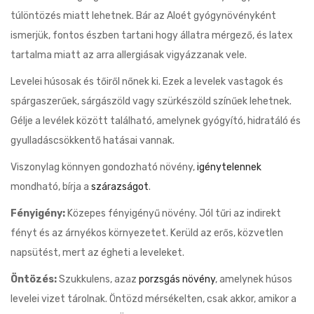
túlöntözés miatt lehetnek. Bár az Aloét gyógynövényként
ismerjük, fontos észben tartani hogy állatra mérgező, és latex
tartalma miatt az arra allergiásak vigyázzanak vele.
Levelei húsosak és tőiről nőnek ki. Ezek a levelek vastagok és
spárgaszerűek, sárgászöld vagy szürkészöld színűek lehetnek.
Gélje a levélek között található, amelynek gyógyító, hidratáló és
gyulladáscsökkentő hatásai vannak.
Viszonylag könnyen gondozható növény,
igénytelennek
mondható, bírja a
szárazságot
.
Fényigény:
Közepes fényigényű növény. Jól tűri az indirekt
fényt és az árnyékos környezetet. Kerüld az erős, közvetlen
napsütést, mert az égheti a leveleket.
Öntözés:
Szukkulens, azaz
porzsgás növény
, amelynek húsos
levelei vizet tárolnak. Öntözd mérsékelten, csak akkor, amikor a