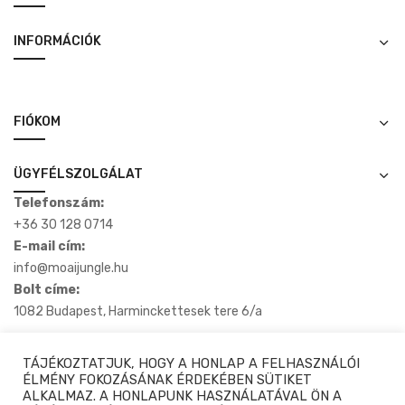
INFORMÁCIÓK
FIÓKOM
ÜGYFÉLSZOLGÁLAT
Telefonszám:
+36 30 128 0714
E-mail cím:
info@moaijungle.hu
Bolt címe:
1082 Budapest, Harminckettesek tere 6/a
TÁJÉKOZTATJUK, HOGY A HONLAP A FELHASZNÁLÓI
ÉLMÉNY FOKOZÁSÁNAK ÉRDEKÉBEN SÜTIKET
ALKALMAZ. A HONLAPUNK HASZNÁLATÁVAL ÖN A
Copyright © 2020-2025 Moaijungle.hu. Minden Jog Fenntartva.