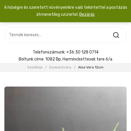
A hőségre és szeretett növényeinkre való tekintettel a postázás
átmenetileg szünetel.
Bezárás
Nincs termék a kosárban.
MOST ÉRKEZETT
Most érkezett
Szobanövény
SZOBANÖVÉNY
Hoya
Kiegészítők
HOYA
Telefonszámunk:
+36 30 128 0714
Menyasszonyi csokor
Boltunk címe:
1082 Bp. Harminckettesek tere 6/a
KIEGÉSZÍTŐK
Kezdőlap
/
Szobanövény
/
Aloe Vera 12cm
MENYASSZONYI CSOKOR