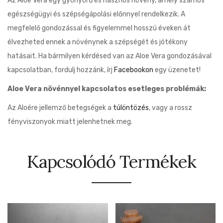
Az Aloe Vera egy gyönyörű és hasznos növény, amely számos
egészségügyi és szépségápolási előnnyel rendelkezik. A
megfelelő gondozással és figyelemmel hosszú éveken át
élvezheted ennek a növénynek a szépségét és jótékony
hatásait. Ha bármilyen kérdésed van az Aloe Vera gondozásával
kapcsolatban, fordulj hozzánk, írj
Facebookon
egy üzenetet!
Aloe Vera növénnyel kapcsolatos esetleges problémák:
Az Aloére jellemző betegségek a
túlöntözés
, vagy a rossz
fényviszonyok miatt jelenhetnek meg.
Kapcsolódó Termékek