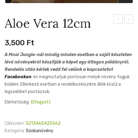
Aloe Vera 12cm
Carola
Humili
10cm
10cm
3,500
Ft
A Moai Jungle-nál mindig minden esetben a saját készleten
lévő növényekről készítjük a képet egy átlagos példányról.
Rendelés után kérlek vedd fel velünk a kapcsolatot
Facebookon
és megmutatjuk pontosan melyik növény fogjuk
küldeni. Ellenkező esetben a rendelkezésünkre állók közül a
legszebbet postázzuk.
Elérhetőség:
Elfogyott
Cikkszám:
3213465425562
Kategória:
Szobanövény