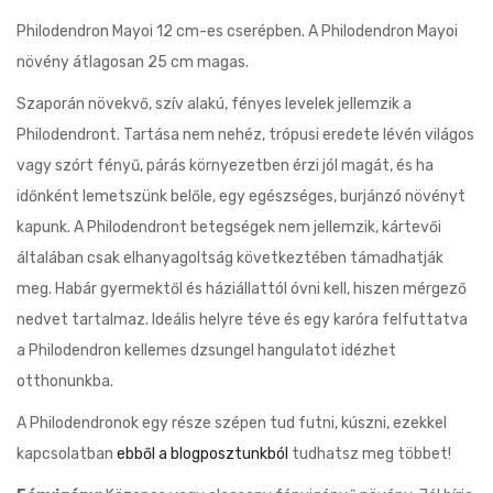
Philodendron Mayoi 12 cm-es cserépben. A Philodendron Mayoi
növény átlagosan 25 cm magas.
Szaporán növekvő, szív alakú, fényes levelek jellemzik a
Philodendront. Tartása nem nehéz, trópusi eredete lévén világos
vagy szórt fényű, párás környezetben érzi jól magát, és ha
időnként lemetszünk belőle, egy egészséges, burjánzó növényt
kapunk. A Philodendront betegségek nem jellemzik, kártevői
általában csak elhanyagoltság következtében támadhatják
meg. Habár gyermektől és háziállattól óvni kell, hiszen mérgező
nedvet tartalmaz. Ideális helyre téve és egy karóra felfuttatva
a Philodendron kellemes dzsungel hangulatot idézhet
otthonunkba.
A Philodendronok egy része szépen tud futni, kúszni, ezekkel
kapcsolatban
ebből a blogposztunkból
tudhatsz meg többet!