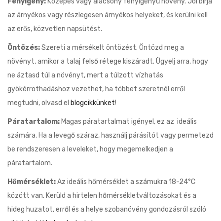
Fényigény:
Közepes vagy alacsony fényigényű növény. Jól bírja
az árnyékos vagy részlegesen árnyékos helyeket, és kerülni kell
az erős, közvetlen napsütést.
Öntözés:
Szereti a mérsékelt öntözést. Öntözd meg a
növényt, amikor a talaj felső rétege kiszáradt. Ügyelj arra, hogy
ne áztasd túl a növényt, mert a túlzott vízhatás
gyökérrothadáshoz vezethet, ha többet szeretnél erről
megtudni, olvasd el
blogcikkünket
!
Páratartalom:
Magas páratartalmat igényel, ez az ideális
számára. Ha a levegő száraz, használj párásítót vagy permetezd
be rendszeresen a leveleket, hogy megemelkedjen a
páratartalom.
Hőmérséklet:
Az ideális hőmérséklet a számukra 18-24°C
között van. Kerüld a hirtelen hőmérsékletváltozásokat és a
hideg huzatot, erről és a helye szobanövény gondozásról szóló