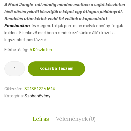
A Moai Jungle-nál mindig minden esetben a saját készleten
lévő növényekről készítjük a képet egy átlagos példányról.
Rendelés után kérlek vedd fel velünk a kapcsolatot
Facebookon
és megmutatjuk pontosan melyik növény fogjuk
küldeni. Ellenkező esetben a rendelkezésünkre állók közül a
legszebbet postázzuk.
Elérhetőség:
5 Készleten
Philodendron
Kosárba Teszem
Mayoi
12cm
mennyiség
Cikkszám:
3213512361614
Kategória:
Szobanövény
Leírás
Vélemények (0)