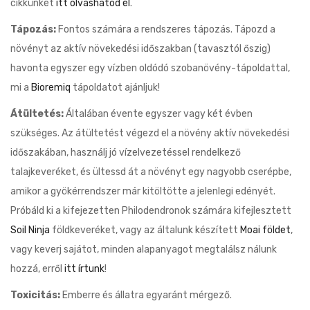
cikkünket
itt olvashatod el
.
Tápozás:
Fontos számára a rendszeres tápozás. Tápozd a
növényt az aktív növekedési időszakban (tavasztól őszig)
havonta egyszer egy vízben oldódó szobanövény-tápoldattal,
mi a
Bioremiq
tápoldatot ajánljuk!
Átültetés:
Általában évente egyszer vagy két évben
szükséges. Az átültetést végezd el a növény aktív növekedési
időszakában, használj jó vízelvezetéssel rendelkező
talajkeveréket, és ültessd át a növényt egy nagyobb cserépbe,
amikor a gyökérrendszer már kitöltötte a jelenlegi edényét.
Próbáld ki a kifejezetten Philodendronok számára kifejlesztett
Soil Ninja
földkeveréket, vagy az általunk készített
Moai földet
,
vagy keverj sajátot, minden alapanyagot megtalálsz nálunk
hozzá, erről
itt írtunk
!
Toxicitás:
Emberre és állatra egyaránt mérgező.