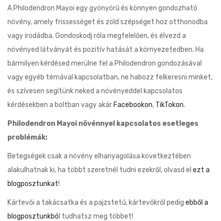
A Philodendron Mayoi egy gyönyörű és könnyen gondozható
növény, amely frissességet és zöld szépséget hoz otthonodba
vagy irodádba. Gondoskodj róla megfelelően, és élvezd a
növényed látványát és pozitív hatását a környezetedben. Ha
bármilyen kérdésed merülne fel a Philodendron gondozásával
vagy egyéb témával kapcsolatban, ne habozz felkeresni minket,
és szívesen segítünk neked a növényeddel kapcsolatos
kérdésekben a boltban vagy akár
Facebookon
,
TikTokon
.
Philodendron Mayoi növénnyel kapcsolatos esetleges
problémák:
Betegségek csak a növény elhanyagolása következtében
alakulhatnak ki, ha többt szeretnél tudni ezekről, olvasd el
ezt a
blogposztunkat
!
Kártevői a takácsatka és a pajzstetű, kártevőkről pedig
ebből a
blogposztunkbó
l tudhatsz meg többet!