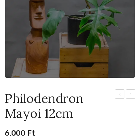
Philodendron
Platinum
kavic
Mayoi 12cm
19cm
650ml
6,000
Ft