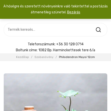
A hőségre és szeretett növényeinkre való tekintettel a postázás
átmenetileg szünetel.
Bezárás
Nincs termék a kosárban.
MOST ÉRKEZETT
Most érkezett
Szobanövény
SZOBANÖVÉNY
Hoya
Kiegészítők
HOYA
Telefonszámunk:
+36 30 128 0714
Menyasszonyi csokor
Boltunk címe:
1082 Bp. Harminckettesek tere 6/a
KIEGÉSZÍTŐK
Kezdőlap
/
Szobanövény
/
Philodendron Mayoi 12cm
MENYASSZONYI CSOKOR