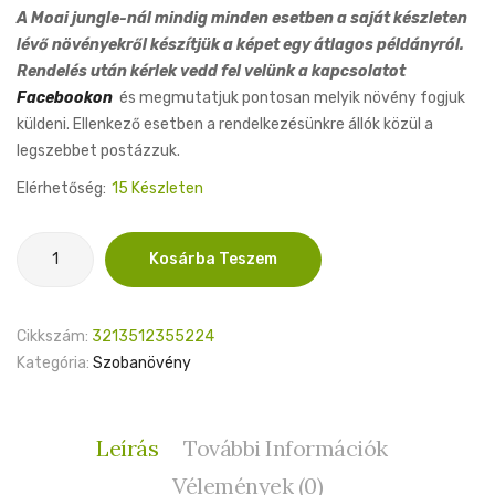
A Moai jungle-nál mindig minden esetben a saját készleten
lévő növényekről készítjük a képet egy átlagos példányról.
Rendelés után kérlek vedd fel velünk a kapcsolatot
Facebookon
és megmutatjuk pontosan melyik növény fogjuk
küldeni. Ellenkező esetben a rendelkezésünkre állók közül a
legszebbet postázzuk.
Elérhetőség:
15 Készleten
Philodendron
Kosárba Teszem
Rio
12cm
mennyiség
Cikkszám:
3213512355224
Kategória:
Szobanövény
Leírás
További Információk
Vélemények (0)