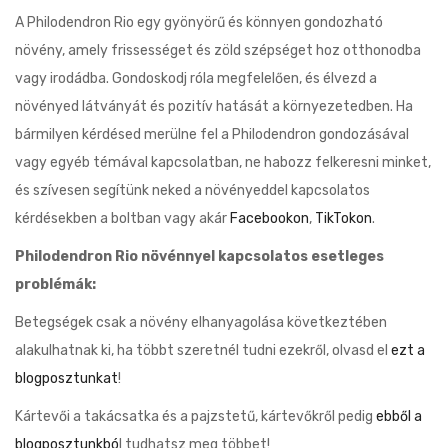
A Philodendron Rio egy gyönyörű és könnyen gondozható
növény, amely frissességet és zöld szépséget hoz otthonodba
vagy irodádba. Gondoskodj róla megfelelően, és élvezd a
növényed látványát és pozitív hatását a környezetedben. Ha
bármilyen kérdésed merülne fel a Philodendron gondozásával
vagy egyéb témával kapcsolatban, ne habozz felkeresni minket,
és szívesen segítünk neked a növényeddel kapcsolatos
kérdésekben a boltban vagy akár
Facebookon
,
TikTokon
.
Philodendron Rio növénnyel kapcsolatos esetleges
problémák:
Betegségek csak a növény elhanyagolása következtében
alakulhatnak ki, ha többt szeretnél tudni ezekről, olvasd el
ezt a
blogposztunkat
!
Kártevői a takácsatka és a pajzstetű, kártevőkről pedig
ebből a
blogposztunkbó
l tudhatsz meg többet!