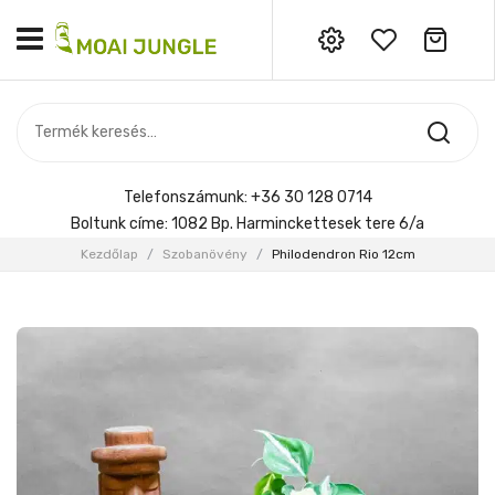
Nincs termék a kosárban.
MOST ÉRKEZETT
Most érkezett
Szobanövény
SZOBANÖVÉNY
Hoya
Kiegészítők
HOYA
Telefonszámunk:
+36 30 128 0714
Menyasszonyi csokor
Boltunk címe:
1082 Bp. Harminckettesek tere 6/a
KIEGÉSZÍTŐK
Kezdőlap
/
Szobanövény
/
Philodendron Rio 12cm
MENYASSZONYI CSOKOR