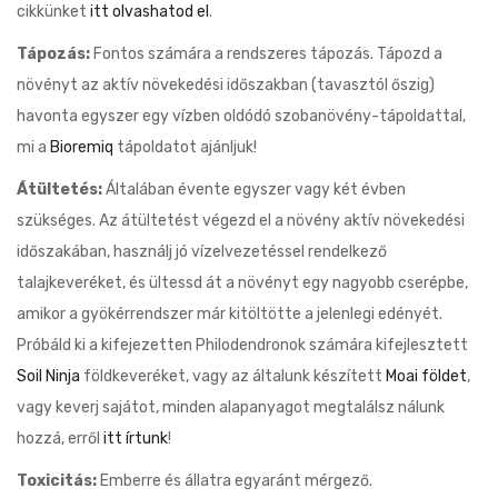
cikkünket
itt olvashatod el
.
Tápozás:
Fontos számára a rendszeres tápozás. Tápozd a
növényt az aktív növekedési időszakban (tavasztól őszig)
havonta egyszer egy vízben oldódó szobanövény-tápoldattal,
mi a
Bioremiq
tápoldatot ajánljuk!
Átültetés:
Általában évente egyszer vagy két évben
szükséges. Az átültetést végezd el a növény aktív növekedési
időszakában, használj jó vízelvezetéssel rendelkező
talajkeveréket, és ültessd át a növényt egy nagyobb cserépbe,
amikor a gyökérrendszer már kitöltötte a jelenlegi edényét.
Próbáld ki a kifejezetten Philodendronok számára kifejlesztett
Soil Ninja
földkeveréket, vagy az általunk készített
Moai földet
,
vagy keverj sajátot, minden alapanyagot megtalálsz nálunk
hozzá, erről
itt írtunk
!
Toxicitás:
Emberre és állatra egyaránt mérgező.