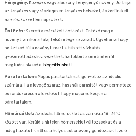
Fényigény:
Közepes vagy alacsony fényigényű növény. Jól bírja
az árnyékos vagy részlegesen árnyékos helyeket, és kerülni kell
az erős, közvetlen napsütést.
Öntözés:
Szereti a mérsékelt öntözést. Öntözd meg a
növényt, amikor a talaj felső rétege kiszáradt. Ügyelj arra, hogy
ne áztasd túl a növényt, mert a túlzott vízhatás
gyökérrothadáshoz vezethet, ha többet szeretnél erről
megtudni, olvasd el
blogcikkünket
!
Páratartalom:
Magas páratartalmat igényel, ez az ideális
számára. Ha a levegő száraz, használj párásítót vagy permetezd
be rendszeresen a leveleket, hogy megemelkedjen a
páratartalom.
Hőmérséklet:
Az ideális hőmérséklet a számukra 18-24°C
között van. Kerüld a hirtelen hőmérsékletváltozásokat és a
hideg huzatot, erről és a helye szobanövény gondozásról szóló