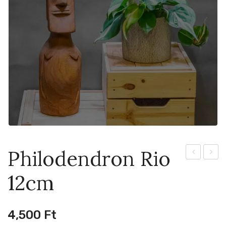
Philodendron Rio
Thailandic
Burle
12cm
10cm
Max
Flame
21cm
4,500
Ft