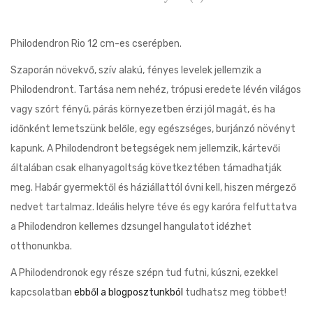
Philodendron Rio 12 cm-es cserépben.
Szaporán növekvő, szív alakú, fényes levelek jellemzik a
Philodendront. Tartása nem nehéz, trópusi eredete lévén világos
vagy szórt fényű, párás környezetben érzi jól magát, és ha
időnként lemetszünk belőle, egy egészséges, burjánzó növényt
kapunk. A Philodendront betegségek nem jellemzik, kártevői
általában csak elhanyagoltság következtében támadhatják
meg. Habár gyermektől és háziállattól óvni kell, hiszen mérgező
nedvet tartalmaz. Ideális helyre téve és egy karóra felfuttatva
a Philodendron kellemes dzsungel hangulatot idézhet
otthonunkba.
A Philodendronok egy része szépn tud futni, kúszni, ezekkel
kapcsolatban
ebből a blogposztunkból
tudhatsz meg többet!