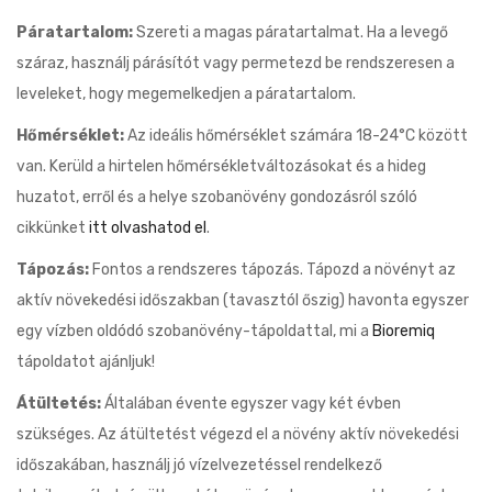
Páratartalom:
Szereti a magas páratartalmat. Ha a levegő
száraz, használj párásítót vagy permetezd be rendszeresen a
leveleket, hogy megemelkedjen a páratartalom.
Hőmérséklet:
Az ideális hőmérséklet számára 18-24°C között
van. Kerüld a hirtelen hőmérsékletváltozásokat és a hideg
huzatot, erről és a helye szobanövény gondozásról szóló
cikkünket
itt olvashatod el
.
Tápozás:
Fontos a rendszeres tápozás. Tápozd a növényt az
aktív növekedési időszakban (tavasztól őszig) havonta egyszer
egy vízben oldódó szobanövény-tápoldattal, mi a
Bioremiq
tápoldatot ajánljuk!
Átültetés:
Általában évente egyszer vagy két évben
szükséges. Az átültetést végezd el a növény aktív növekedési
időszakában, használj jó vízelvezetéssel rendelkező