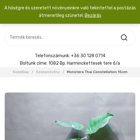
A hőségre és szeretett növényeinkre való tekintettel a postázás
átmenetileg szünetel.
Bezárás
Nincs termék a kosárban.
MOST ÉRKEZETT
Most érkezett
Szobanövény
SZOBANÖVÉNY
Hoya
Kiegészítők
HOYA
Telefonszámunk:
+36 30 128 0714
Menyasszonyi csokor
Boltunk címe:
1082 Bp. Harminckettesek tere 6/a
KIEGÉSZÍTŐK
Kezdőlap
/
Szobanövény
/
Monstera Thai Constellation 15cm
MENYASSZONYI CSOKOR