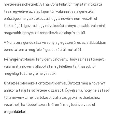
méteresre nőhetnek. A Thai Constellation fajtát mintázata
teszi egyedivé az alapfajon túl, valamint az a genetikai
erőssége, mely azt okozza, hogy a növény nem veszíti el
tarkaságát. Igaz rá, hogy növekedési erénye lassabb, valamint
magasabb igényekkel rendelkezik az alapfajon túl.
A Monstera gondozása viszonylag egyszerű, és az alábbiakban
bemutatom a megfelelő gondozási útmutatót:
Fényigény:
Magas fényigényű növény. Hogy színezettségét,
valamint a növény állapotát megfelelően tarthassuk jól
megvilágított helyre helyezzük.
Öntözés:
Mérsékelt öntözést igényel. Öntözd meg a növényt,
amikor a talaj felső rétege kiszáradt. Ügyelj arra, hogy ne áztasd
túl a növényt, mert a túlzott vízhatás gyökérrothadáshoz
vezethet, ha többet szeretnél erről megtudni, olvasd el
blogcikkünket
!