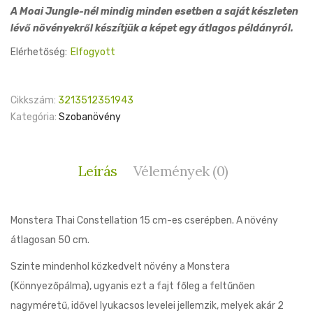
price
price
A Moai Jungle-nél mindig minden esetben a saját készleten
was:
is:
lévő növényekről készítjük a képet egy átlagos példányról.
15,000 Ft.
10,800 Ft.
Elérhetőség:
Elfogyott
Cikkszám:
3213512351943
Kategória:
Szobanövény
Leírás
Vélemények (0)
Monstera Thai Constellation 15 cm-es cserépben. A növény
átlagosan 50 cm.
Szinte mindenhol közkedvelt növény a Monstera
(Könnyezőpálma), ugyanis ezt a fajt főleg a feltűnően
nagyméretű, idővel lyukacsos levelei jellemzik, melyek akár 2