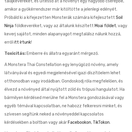
talajkeveréket, és ültessd át a növényt egy nagyobb cserépbe,
amikor a gyökérrendszer már kitöltötte a jelenlegi edényét.
Próbáld ki a kifejezetten Monsterák számára kifejlesztett
Soil
Ninja
földkeveréket, vagy az általunk készített
Moai földet
, vagy
keverj sajátot, minden alapanyagot megtalálsz nálunk hozzá,
erről
itt írtunk
!
Toxicitás:
Emberre és állatra egyaránt mérgező.
A Monstera Thai Constellation egy lenyűgöző növény, amely
látványával és egyedi megjelenésével igazi díszítőelem lehet
otthonodban vagy irodádban. Gondoskodj róla megfelelően, és
élvezd a növényed által nyújtott zöld és trópusi hangulatot. Ha
bármilyen kérdésed merülne fel a Monstera gondozásával vagy
egyéb témával kapcsolatban, ne habozz felkeresni minket, és
szívesen segítünk neked a növényeddel kapcsolatos
kérdésekben a boltban vagy akár
Facebookon
,
TikTokon
.