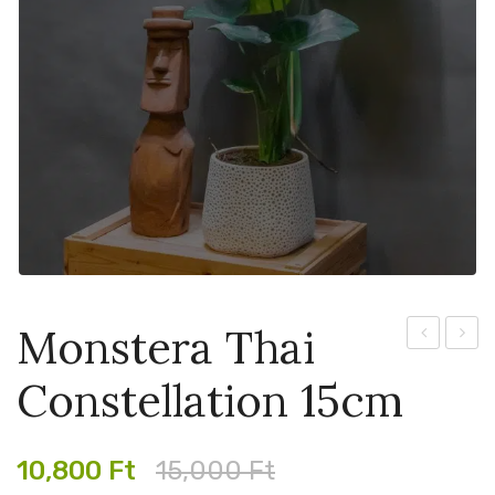
Monstera Thai
Jacklyn
Thai
Constellation 15cm
14cm
Conste
13cm
Original
Current
10,800
Ft
15,000
Ft