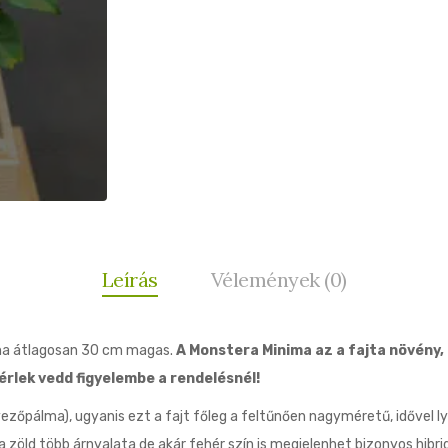
Leírás
Vélemények (0)
ma átlagosan 30 cm magas.
A Monstera Minima az a fajta növény,
érlek vedd figyelembe a rendelésnél!
őpálma), ugyanis ezt a fajt főleg a feltűnően nagyméretű, idővel lyu
a zöld több árnyalata de akár fehér szín is megjelenhet bizonyos hib