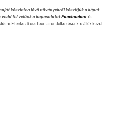
aját készleten lévő növényekről készítjük a képet
k vedd fel velünk a kapcsolatot
Facebookon
és
eni. Ellenkező esetben a rendelkezésünkre állók közül