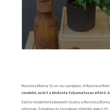
Monstera Minima 12 cm-es cserépben. A Monstera Mini
rendelni, ezért a kinézete folyamatosan eltérő, k
Szinte mindenhol közkedvelt növény a Monstera (Könnyez
nőhetnek. Színekben és formákban többféle alakot ölt, 