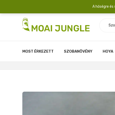
Szállítási díj: 2.200 Ft/csomag átlagosan 3-5 növény fér egy 
A hőségre és 
Szo
MOST ÉRKEZETT
SZOBANÖVÉNY
HOYA