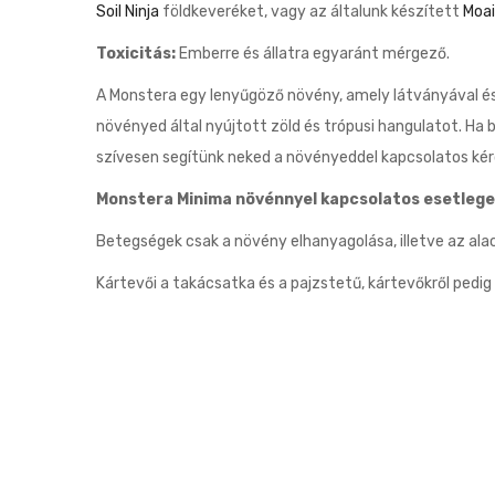
Soil Ninja
földkeveréket, vagy az általunk készített
Moai
Toxicitás:
Emberre és állatra egyaránt mérgező.
A Monstera egy lenyűgöző növény, amely látványával és
növényed által nyújtott zöld és trópusi hangulatot. Ha
szívesen segítünk neked a növényeddel kapcsolatos ké
Monstera Minima növénnyel kapcsolatos esetlege
Betegségek csak a növény elhanyagolása, illetve az ala
Kártevői a takácsatka és a pajzstetű, kártevőkről pedig