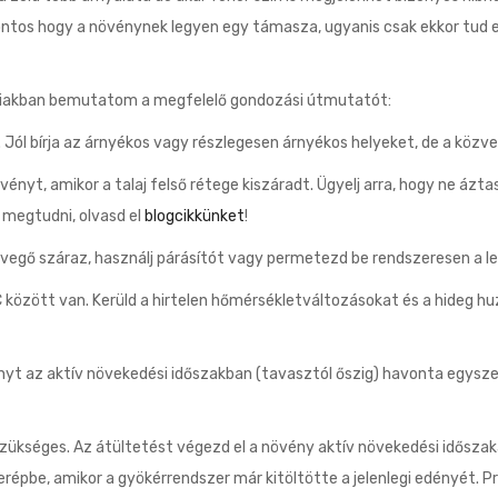
ontos hogy a növénynek legyen egy támasza, ugyanis csak ekkor tud e
bbiakban bemutatom a megfelelő gondozási útmutatót:
ól bírja az árnyékos vagy részlegesen árnyékos helyeket, de a közv
nyt, amikor a talaj felső rétege kiszáradt. Ügyelj arra, hogy ne ázta
 megtudni, olvasd el
blogcikkünket
!
evegő száraz, használj párásítót vagy permetezd be rendszeresen a 
között van. Kerüld a hirtelen hőmérsékletváltozásokat és a hideg hu
yt az aktív növekedési időszakban (tavasztól őszig) havonta egysze
ükséges. Az átültetést végezd el a növény aktív növekedési időszaká
répbe, amikor a gyökérrendszer már kitöltötte a jelenlegi edényét. P