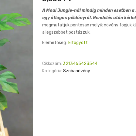
A Moai Jungle-nál mindig minden esetben a s
egy átlagos példányról. Rendelés után kérle
megmutatjuk pontosan melyik növény fogjuk küld
a legszebbet postázzuk.
Elérhetőség:
Elfogyott
Cikkszám:
3213465423544
Kategória:
Szobanövény