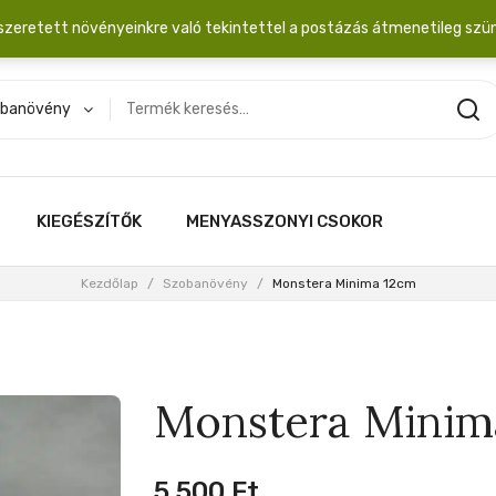
dobozba. 20.000 Ft érték felett INGYEN posta!
szeretett növényeinkre való tekintettel a postázás átmenetileg szü
banövény
KIEGÉSZÍTŐK
MENYASSZONYI CSOKOR
Kezdőlap
/
Szobanövény
/
Monstera Minima 12cm
Monstera Minim
5,500
Ft