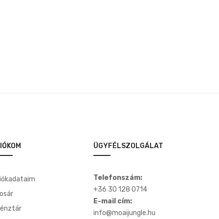
8,500 Ft.
6,500 Ft.
IÓKOM
ÜGYFÉLSZOLGÁLAT
Telefonszám:
iókadataim
+36 30 128 0714
osár
E-mail cím:
énztár
info@moaijungle.hu