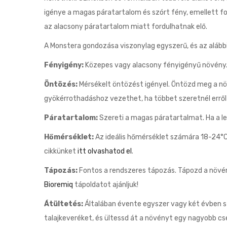
igénye a magas páratartalom és szórt fény, emellett f
az alacsony páratartalom miatt fordulhatnak elő.
A Monstera gondozása viszonylag egyszerű, és az alá
Fényigény:
Közepes vagy alacsony fényigényű növény. J
Öntözés:
Mérsékelt öntözést igényel. Öntözd meg a növé
gyökérrothadáshoz vezethet, ha többet szeretnél erről
Páratartalom:
Szereti a magas páratartalmat. Ha a l
Hőmérséklet:
Az ideális hőmérséklet számára 18-24°C 
cikkünket
itt olvashatod el
.
Tápozás:
Fontos a rendszeres tápozás. Tápozd a növén
Bioremiq
tápoldatot ajánljuk!
Átültetés:
Általában évente egyszer vagy két évben sz
talajkeveréket, és ültessd át a növényt egy nagyobb cse