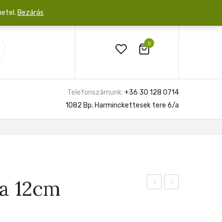
netel.
Bezárás
0
Telefonszámunk:
+36 30 128 0714
1082 Bp. Harminckettesek tere 6/a
a 12cm
Network
Usneoides
50cm