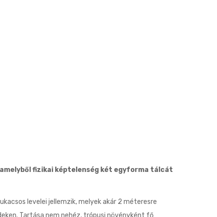
 amelyből fizikai képtelenség két egyforma tálcát
kacsos levelei jellemzik, melyek akár 2 méteresre
rideken. Tartása nem nehéz, trópusi növényként fő