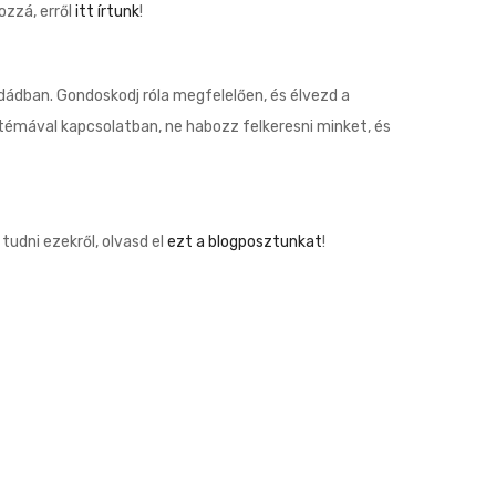
ozzá, erről
itt írtunk
!
dádban. Gondoskodj róla megfelelően, és élvezd a
témával kapcsolatban, ne habozz felkeresni minket, és
udni ezekről, olvasd el
ezt a blogposztunkat
!