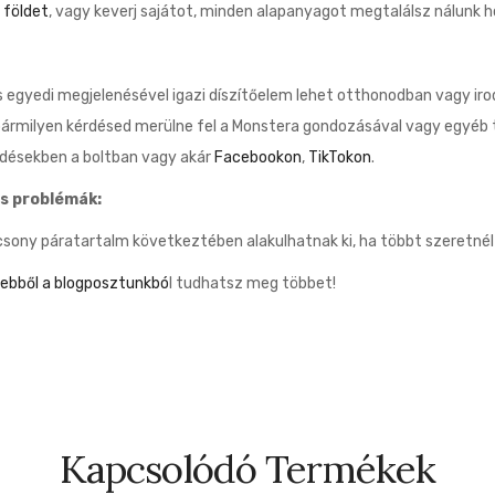
 földet
, vagy keverj sajátot, minden alapanyagot megtalálsz nálunk h
 egyedi megjelenésével igazi díszítőelem lehet otthonodban vagy iro
 bármilyen kérdésed merülne fel a Monstera gondozásával vagy egyéb 
rdésekben a boltban vagy akár
Facebookon
,
TikTokon
.
s problémák:
csony páratartalm következtében alakulhatnak ki, ha többt szeretnél t
ebből a blogposztunkbó
l tudhatsz meg többet!
Kapcsolódó Termékek