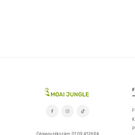
F
F
K
t
P
Cégjegyzékszám: 01 09 412694