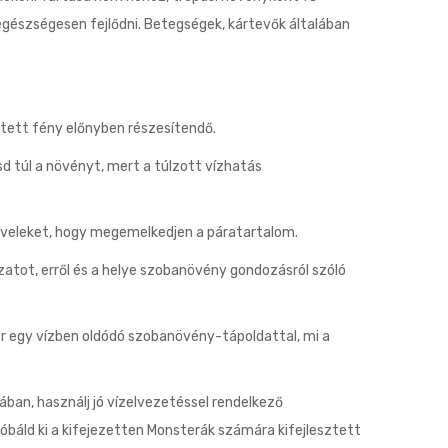
gészségesen fejlődni. Betegségek, kártevők általában
etett fény előnyben részesítendő.
sd túl a növényt, mert a túlzott vízhatás
leveleket, hogy megemelkedjen a páratartalom.
zatot, erről és a helye szobanövény gondozásról szóló
r egy vízben oldódó szobanövény-tápoldattal, mi a
ban, használj jó vízelvezetéssel rendelkező
róbáld ki a kifejezetten Monsterák számára kifejlesztett