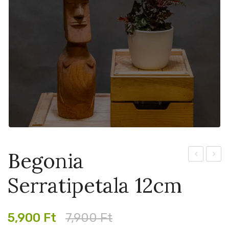
Begonia
White
Bipina
Serratipetala 12cm
Wash
9cm
15cm
Original
Current
5,900
Ft
7,900
Ft