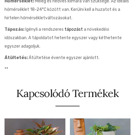
Hőmérséklet:
Meleg és nedves klímára van szüksége. Az ideális
hőmérséklet 18-24°C között van. Kerülni kell a huzatot és a
hirtelen hőmérsékletváltozásokat.
Tápozás:
Igényli a rendszeres
tápozást
a növekedési
időszakban. A tápoldatot hetente egyszer vagy kéthetente
egyszer adagoljuk.
Átültetés:
Átültetése évente egyszer ajánlott.
**
Kapcsolódó Termékek