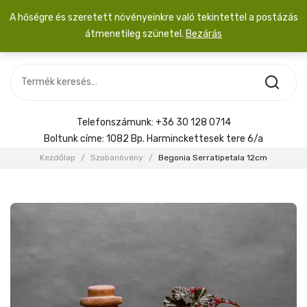
A hőségre és szeretett növényeinkre való tekintettel a postázás
átmenetileg szünetel.
Bezárás
Nincs termék a kosárban.
MOST ÉRKEZETT
Most érkezett
Szobanövény
SZOBANÖVÉNY
Hoya
Kiegészítők
HOYA
Telefonszámunk:
+36 30 128 0714
Menyasszonyi csokor
Boltunk címe:
1082 Bp. Harminckettesek tere 6/a
KIEGÉSZÍTŐK
Kezdőlap
/
Szobanövény
/
Begonia Serratipetala 12cm
MENYASSZONYI CSOKOR