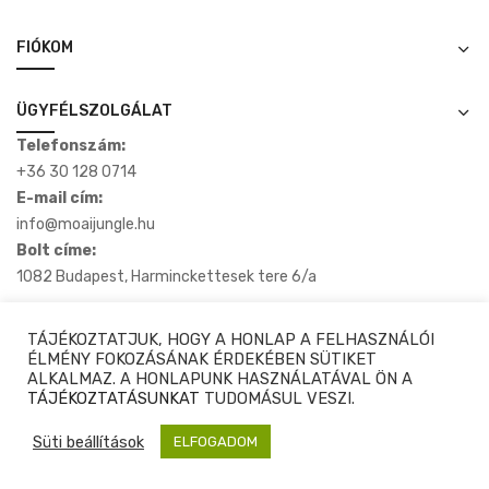
FIÓKOM
ÜGYFÉLSZOLGÁLAT
Telefonszám:
+36 30 128 0714
E-mail cím:
info@moaijungle.hu
Bolt címe:
1082 Budapest, Harminckettesek tere 6/a
TÁJÉKOZTATJUK, HOGY A HONLAP A FELHASZNÁLÓI
ÉLMÉNY FOKOZÁSÁNAK ÉRDEKÉBEN SÜTIKET
ALKALMAZ. A HONLAPUNK HASZNÁLATÁVAL ÖN A
Copyright © 2020-2025 Moaijungle.hu. Minden Jog Fenntartva.
TÁJÉKOZTATÁSUNKAT
TUDOMÁSUL VESZI.
Süti beállítások
⚙️ Szűrés & Rendezés
ELFOGADOM