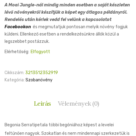
price
price
A Moai Jungle-nál mindig minden esetben a saját készleten
was:
is:
lévő növényekről készítjük a képet egy átlagos példányról.
7,900 Ft.
5,900 Ft.
Rendelés után kérlek vedd fel velünk a kapcsolatot
Facebookon
és megmutatjuk pontosan melyik növény fogjuk
küldeni. Ellenkező esetben a rendelkezésünkre állók közül a
legszebbet postázzuk.
Elérhetőség:
Elfogyott
Cikkszám:
3213512352919
Kategória:
Szobanövény
Leírás
Vélemények (0)
Begonia Serratipetala többi begóniához képest a levelei
feltűnően nagyok. Szokatlan és nem mindennapi szerkezetük is