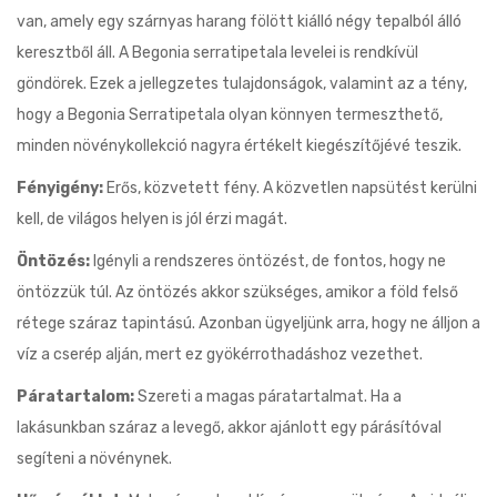
van, amely egy szárnyas harang fölött kiálló négy tepalból álló
keresztből áll. A Begonia serratipetala levelei is rendkívül
göndörek. Ezek a jellegzetes tulajdonságok, valamint az a tény,
hogy a Begonia Serratipetala olyan könnyen termeszthető,
minden növénykollekció nagyra értékelt kiegészítőjévé teszik.
Fényigény:
Erős, közvetett fény. A közvetlen napsütést kerülni
kell, de világos helyen is jól érzi magát.
Öntözés:
Igényli a rendszeres öntözést, de fontos, hogy ne
öntözzük túl. Az öntözés akkor szükséges, amikor a föld felső
rétege száraz tapintású. Azonban ügyeljünk arra, hogy ne álljon a
víz a cserép alján, mert ez gyökérrothadáshoz vezethet.
Páratartalom:
Szereti a magas páratartalmat. Ha a
lakásunkban száraz a levegő, akkor ajánlott egy párásítóval
segíteni a növénynek.