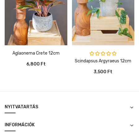
Aglaonema Crete 12cm
Értékelés:
Scindapsus Argyraeus 12cm
6,800
Ft
5.00
/ 5
3,500
Ft
NYITVATARTÁS
INFORMÁCIÓK