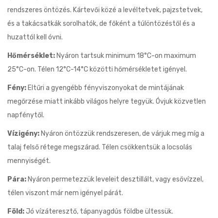
rendszeres öntözés. Kártevői közé a levéltetvek, pajzstetvek,
és a takácsatkák sorolhatók, de főként a túlöntözéstől és a
huzattól kell óvni.
Hőmérséklet:
Nyáron tartsuk minimum 18°C-on maximum
25°C-on. Télen 12°C-14°C közötti hőmérsékletet igényel.
Fény:
Eltűri a gyengébb fényviszonyokat de mintájának
megőrzése miatt inkább világos helyre tegyük. Óvjuk közvetlen
napfénytől.
Vízigény:
Nyáron öntözzük rendszeresen, de várjuk meg míg a
talaj felső rétege megszárad. Télen csökkentsük a locsolás
mennyiségét.
Pára:
Nyáron permetezzük leveleit desztillált, vagy esővízzel,
télen viszont már nem igényel párát.
Föld:
Jó vízáteresztő, tápanyagdús földbe ültessük.