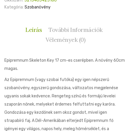
Cikkszám:
3213465423186
Kategória:
Szobanövény
Leírás
További Információk
Vélemények (0)
Epipremnum Skeleton Key 17 cm-es cserépben. A növény 60cm
magas.
Az Epipremnum (vagy szobai futóka) egy igen népszerű
szobanövény, egyszerű gondozása, változatos megjelenése
ugyanis sokak kedvence. Rengeteg színű és formájú levelei
szaporán nőnek, melyeket érdemes felfuttatni egy karóra.
Gondozása egy kezdőnek sem okoz gondot, mivel igen
strapabíró faj. A Dél-Amerikában elterjedt Epipremnum fő
igényei egy világos, napos hely, meleg hőmérséklet, és a