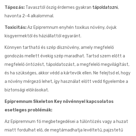
Tápozás:
Tavasztól őszig érdemes gyakran
tápoldatozni
,
havonta 2-4 alkalommal.
Toxicitás:
Az Epipremnum enyhén toxikus növény, óvjuk
kisgyermektől és háziállattól egyaránt.
Könnyen tartható és szép dísznövény, amely megfelelő
gondozás mellett évekig szép maradhat. Tartsd szem előtt a
megfelelő öntözést, tápoldatozást, a megfelelő megvilágítást,
és ha szükséges, akkor védd a kártevők ellen. Ne felejtsd el, hogy
a növény mérgező lehet, így használat előtt vedd figyelembe a
biztonsági előírásokat.
Epipremnum Skeleton Key növénnyel kapcsolatos
esetleges problémák:
Az Epipremnum fő megbetegedései a túlöntözés vagy a huzat
miatt fordulhat elő, de megtámadhatja levéltetű, pajzstetű