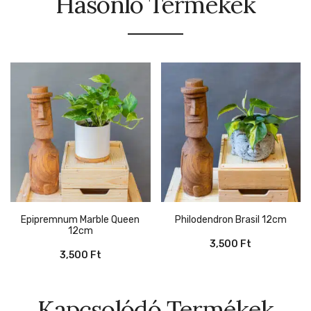
Hasonló Termékek
Epipremnum Marble Queen
Philodendron Brasil 12cm
12cm
3,500
Ft
3,500
Ft
Kapcsolódó Termékek