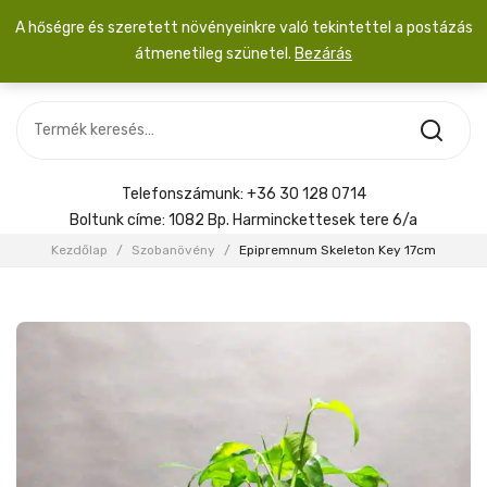
A hőségre és szeretett növényeinkre való tekintettel a postázás
átmenetileg szünetel.
Bezárás
Nincs termék a kosárban.
MOST ÉRKEZETT
Most érkezett
Szobanövény
SZOBANÖVÉNY
Hoya
Kiegészítők
HOYA
Telefonszámunk:
+36 30 128 0714
Menyasszonyi csokor
Boltunk címe:
1082 Bp. Harminckettesek tere 6/a
KIEGÉSZÍTŐK
Kezdőlap
/
Szobanövény
/
Epipremnum Skeleton Key 17cm
MENYASSZONYI CSOKOR