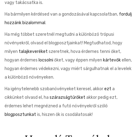
vagy takácsatka is.
Ha bármilyen kérdésed van a gondozásával kapcsolatban,
fordulj
hozzánk bizalommal
.
Ha még többet szeretnél megtudni a különböző trópusi
növényekről, olvasd el blogposztjainkat! Megtudhatod, hogy
milyen
talajkeveréket
szeretnek, hova érdemes tenni őket,
hogyan érdemes
locsolni
őket, vagy éppen milyen
kártevők
ellen,
hogyan érdemes védekezni, vagy miért sárgulhatnak el a levelek
a különböző növényeken.
Ha igénytelenebb szobanövényeket keresel, akkor
ezt
a
cikkünket olvasd el, ha
szárazságtűrőket
akkor pedig ezt,
érdemes lehet megnézned a futó növényekről szóló
blogposztunkat
is, hiszen ők is csodálatosak!