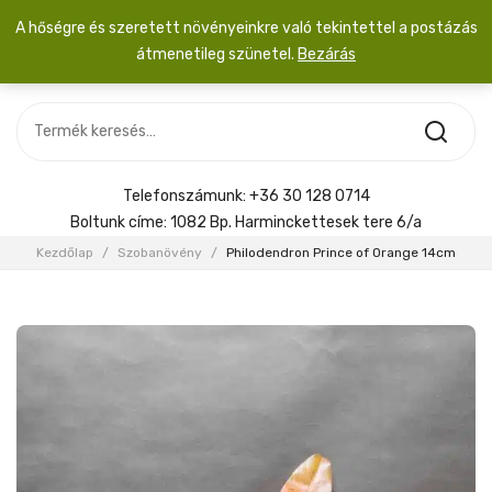
A hőségre és szeretett növényeinkre való tekintettel a postázás
átmenetileg szünetel.
Bezárás
Nincs termék a kosárban.
MOST ÉRKEZETT
Most érkezett
Szobanövény
SZOBANÖVÉNY
Hoya
Kiegészítők
HOYA
Telefonszámunk:
+36 30 128 0714
Menyasszonyi csokor
Boltunk címe:
1082 Bp. Harminckettesek tere 6/a
KIEGÉSZÍTŐK
Kezdőlap
/
Szobanövény
/
Philodendron Prince of Orange 14cm
MENYASSZONYI CSOKOR