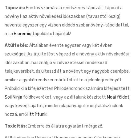
Tápozás:
Fontos számára a rendszeres tápozás. Tápozd a
növényt az aktív növekedési időszakban (tavasztól őszig)
havonta egyszer egy vízben oldódó szobanövény-tápoldattal,
mi a
Bioremiq
tápoldatot ajánljuk!
Átültetés:
Általában évente egyszer vagy két évben
szükséges. Az átültetést végezd el a növény aktív növekedési
időszakában, használj jó vízelvezetéssel rendelkező
talajkeveréket, és ültessd át a növényt egy nagyobb cserépbe,
amikor a gyökérrendszer már kitöltötte a jelenlegi edényét.
Próbáld ki a kifejezetten Philodendronok számára kifejlesztett
Soil Ninja
földkeveréket, vagy az általunk készített
Moai földet
,
vagy keverj sajátot, minden alapanyagot megtalálsz nálunk
hozzá, erről
itt írtunk
!
Toxicitás:
Emberre és állatra egyaránt mérgező.
A Philodendron Prince of Orange egy gyönyörű és könnyen