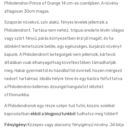
Philodendron Prince of Orange 14 cm-es cserépben. A növény
átlagosan 30cm magas.
Szaporán növekvő, szív alakú, fényes levelek jellemzik a
Philodendront. Tartása nem nehéz, trópusi eredete lévén világos
vagy szórt fényű, párás környezetben érzi jól magát, és ha
időnként lemetszünk belőle, egy egészséges, burjánzó növényt
kapunk. A Philodendront betegségek nem jellemzik, kártevői
általában csak elhanyagoltság következtében támadhatják
meg. Habár gyermektől és háziállattól óvni kell, hiszen mérgező
nedvet tartalmaz. Ideális helyre téve és egy karóra felfuttatva
a Philodendron kellemes dzsungel hangulatot idézhet
otthonunkba.
A Philodendronok egy része szépn tud futni, kúszni, ezekkel
kapcsolatban
ebből a blogposztunkból
tudhatsz meg többet!
Fényigény:
Közepes vagy alacsony fényigényű növény. Jól bírja