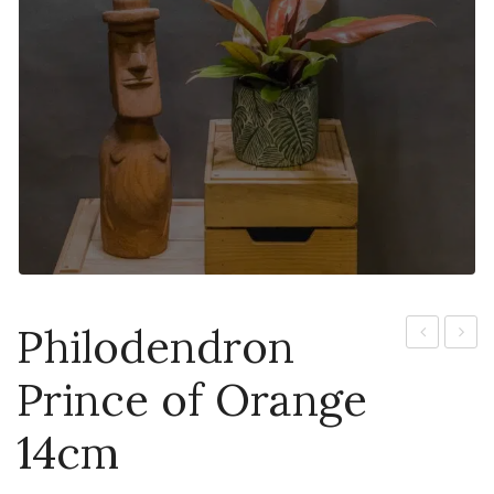
Philodendron
Frydek
Glori
Prince of Orange
Variegata
Snow
11cm
Leopa
14cm
10cm