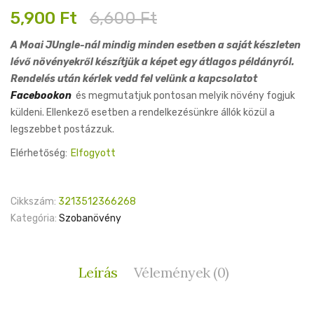
Original
Current
5,900
Ft
6,600
Ft
price
price
A Moai JUngle-nál mindig minden esetben a saját készleten
was:
is:
lévő növényekről készítjük a képet egy átlagos példányról.
6,600 Ft.
5,900 Ft.
Rendelés után kérlek vedd fel velünk a kapcsolatot
Facebookon
és megmutatjuk pontosan melyik növény fogjuk
küldeni. Ellenkező esetben a rendelkezésünkre állók közül a
legszebbet postázzuk.
Elérhetőség:
Elfogyott
Cikkszám:
3213512366268
Kategória:
Szobanövény
Leírás
Vélemények (0)