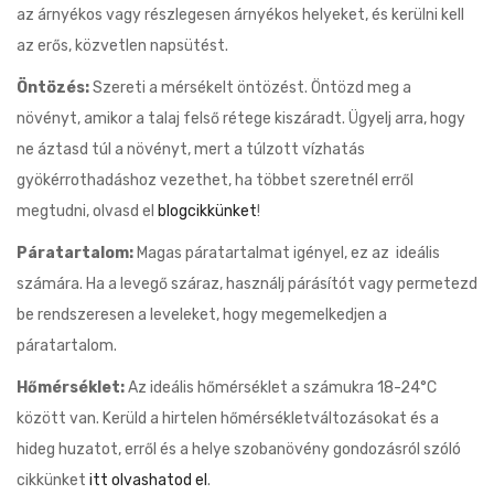
az árnyékos vagy részlegesen árnyékos helyeket, és kerülni kell
az erős, közvetlen napsütést.
Öntözés:
Szereti a mérsékelt öntözést. Öntözd meg a
növényt, amikor a talaj felső rétege kiszáradt. Ügyelj arra, hogy
ne áztasd túl a növényt, mert a túlzott vízhatás
gyökérrothadáshoz vezethet, ha többet szeretnél erről
megtudni, olvasd el
blogcikkünket
!
Páratartalom:
Magas páratartalmat igényel, ez az ideális
számára. Ha a levegő száraz, használj párásítót vagy permetezd
be rendszeresen a leveleket, hogy megemelkedjen a
páratartalom.
Hőmérséklet:
Az ideális hőmérséklet a számukra 18-24°C
között van. Kerüld a hirtelen hőmérsékletváltozásokat és a
hideg huzatot, erről és a helye szobanövény gondozásról szóló
cikkünket
itt olvashatod el
.