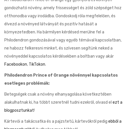
gondozható növény, amely frissességet és zöld szépséget hoz
otthonodba vagy irodádba. Gondoskodj róla megfelelően, és
élvezd a növényed látványát és pozitív hatását a
környezetedben. Ha bármilyen kérdésed merülne fel a
Philodendron gondozásával vagy egyéb témával kapcsolatban,
ne habozz felkeresni minket, és szívesen segítünk neked a
növényeddel kapcsolatos kérdésekben a boltban vagy akár
Facebookon
,
TikTokon
.
Philodendron Prince of Orange növénnyel kapcsolatos
esetleges problémák:
Betegségek csak a növény elhanyagolása következtében
alakulhatnak ki, ha többt szeretnél tudni ezekről, olvasd el
ezt a
blogposztunkat
!
Kártevői a takácsatka és a pajzstetű, kártevőkről pedig
ebből a