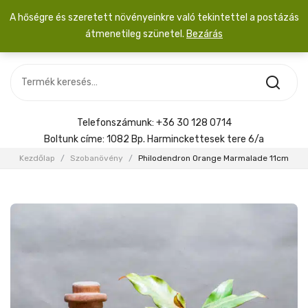
A hőségre és szeretett növényeinkre való tekintettel a postázás
átmenetileg szünetel.
Bezárás
Nincs termék a kosárban.
MOST ÉRKEZETT
Most érkezett
Szobanövény
SZOBANÖVÉNY
Hoya
Kiegészítők
HOYA
Telefonszámunk:
+36 30 128 0714
Menyasszonyi csokor
Boltunk címe:
1082 Bp. Harminckettesek tere 6/a
KIEGÉSZÍTŐK
Kezdőlap
/
Szobanövény
/
Philodendron Orange Marmalade 11cm
MENYASSZONYI CSOKOR