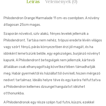
Leírás
Vélemények (0)
Philodendron Orange Marmalade 11 cm-es cserépben. A növény
átlagosan 25cm magas.
Szaporán növekvő, szív alakú, fényes levelek jellemzik a
Philodendront. Tartása nem nehéz, trópusi eredete lévén világos
vagy szórt fényű, párás környezetben érzi jól magát, és ha
időnként lemetszünk belőle, egy egészséges, burjánzó növényt
kapunk. A Philodendront betegségek nem jellemzik, kártevői
általában csak elhanyagoltság következtében támadhatják
meg. Habár gyermektől és háziállattól óvni kell, hiszen mérgező
nedvet tartalmaz. Ideális helyre téve és egy karóra felfuttatva
a Philodendron kellemes dzsungel hangulatot idézhet
otthonunkba.
A Philodendronok egy része szépn tud futni, kúszni, ezekkel