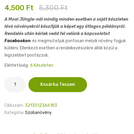
Original
Current
4,500
Ft
5,300
Ft
price
price
A Moai JUngle-nál mindig minden esetben a saját készleten
was:
is:
lévő növényekről készítjük a képet egy átlagos példányról.
5,300 Ft.
4,500 Ft.
Rendelés után kérlek vedd fel velünk a kapcsolatot
Facebookon
és megmutatjuk pontosan melyik növény fogjuk
küldeni. Ellenkező esetben a rendelkezésünkre állók közül a
legszebbet postázzuk.
Elérhetőség:
6 Készleten
Philodendron
Kosárba Teszem
Orange
Marmalade
11cm
Cikkszám:
3213512366183
mennyiség
Kategória:
Szobanövény