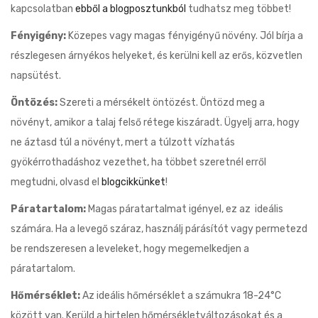
kapcsolatban
ebből a blogposztunkból
tudhatsz meg többet!
Fényigény:
Közepes vagy magas fényigényű növény. Jól bírja a
részlegesen árnyékos helyeket, és kerülni kell az erős, közvetlen
napsütést.
Öntözés:
Szereti a mérsékelt öntözést. Öntözd meg a
növényt, amikor a talaj felső rétege kiszáradt. Ügyelj arra, hogy
ne áztasd túl a növényt, mert a túlzott vízhatás
gyökérrothadáshoz vezethet, ha többet szeretnél erről
megtudni, olvasd el
blogcikkünket
!
Páratartalom:
Magas páratartalmat igényel, ez az ideális
számára. Ha a levegő száraz, használj párásítót vagy permetezd
be rendszeresen a leveleket, hogy megemelkedjen a
páratartalom.
Hőmérséklet:
Az ideális hőmérséklet a számukra 18-24°C
között van. Kerüld a hirtelen hőmérsékletváltozásokat és a