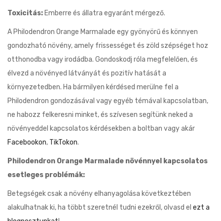
Toxicitás:
Emberre és állatra egyaránt mérgező.
A Philodendron Orange Marmalade egy gyönyörű és könnyen
gondozható növény, amely frissességet és zöld szépséget hoz
otthonodba vagy irodádba. Gondoskodj róla megfelelően, és
élvezd a növényed látványát és pozitív hatását a
környezetedben. Ha bármilyen kérdésed merülne fel a
Philodendron gondozásával vagy egyéb témával kapcsolatban,
ne habozz felkeresni minket, és szívesen segítünk neked a
növényeddel kapcsolatos kérdésekben a boltban vagy akár
Facebookon
,
TikTokon
.
Philodendron Orange Marmalade növénnyel kapcsolatos
esetleges problémák:
Betegségek csak a növény elhanyagolása következtében
alakulhatnak ki, ha többt szeretnél tudni ezekről, olvasd el
ezt a