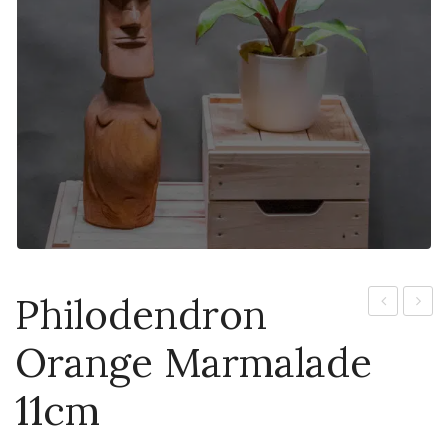
Philodendron
Tomentosi
Pelti
Orange Marmalade
12cm
6cm
11cm