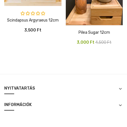
Értékelés:
Scindapsus Argyraeus 12cm
5.00
/ 5
3,500
Ft
Pilea Sugar 12cm
Original
Current
3,000
Ft
4,500
Ft
price
price
was:
is:
4,500 Ft.
3,000 Ft.
NYITVATARTÁS
INFORMÁCIÓK