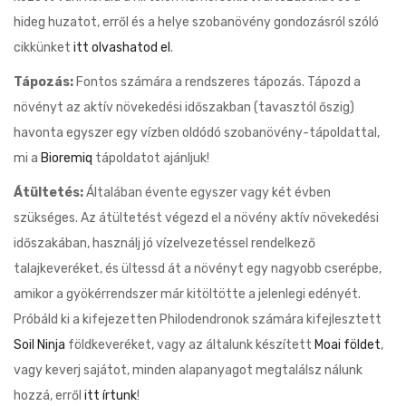
hideg huzatot, erről és a helye szobanövény gondozásról szóló
cikkünket
itt olvashatod el
.
Tápozás:
Fontos számára a rendszeres tápozás. Tápozd a
növényt az aktív növekedési időszakban (tavasztól őszig)
havonta egyszer egy vízben oldódó szobanövény-tápoldattal,
mi a
Bioremiq
tápoldatot ajánljuk!
Átültetés:
Általában évente egyszer vagy két évben
szükséges. Az átültetést végezd el a növény aktív növekedési
időszakában, használj jó vízelvezetéssel rendelkező
talajkeveréket, és ültessd át a növényt egy nagyobb cserépbe,
amikor a gyökérrendszer már kitöltötte a jelenlegi edényét.
Próbáld ki a kifejezetten Philodendronok számára kifejlesztett
Soil Ninja
földkeveréket, vagy az általunk készített
Moai földet
,
vagy keverj sajátot, minden alapanyagot megtalálsz nálunk
hozzá, erről
itt írtunk
!