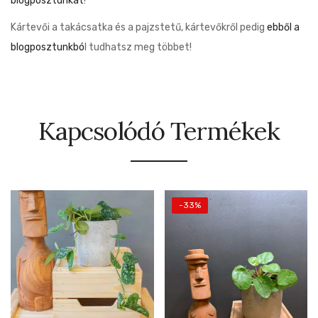
blogposztunkat
!
Kártevői a takácsatka és a pajzstetű, kártevőkről pedig
ebből a
blogposztunkbó
l tudhatsz meg többet!
Kapcsolódó Termékek
-33%