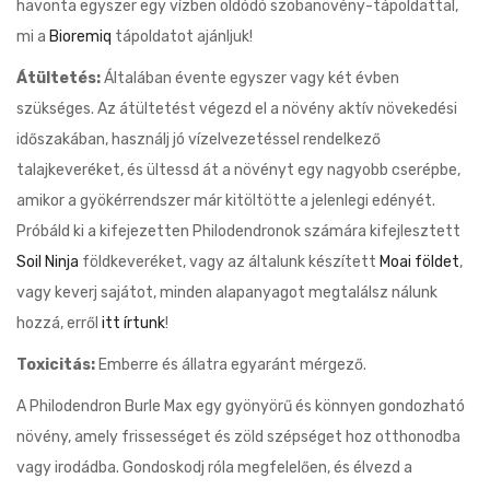
havonta egyszer egy vízben oldódó szobanövény-tápoldattal,
mi a
Bioremiq
tápoldatot ajánljuk!
Átültetés:
Általában évente egyszer vagy két évben
szükséges. Az átültetést végezd el a növény aktív növekedési
időszakában, használj jó vízelvezetéssel rendelkező
talajkeveréket, és ültessd át a növényt egy nagyobb cserépbe,
amikor a gyökérrendszer már kitöltötte a jelenlegi edényét.
Próbáld ki a kifejezetten Philodendronok számára kifejlesztett
Soil Ninja
földkeveréket, vagy az általunk készített
Moai földet
,
vagy keverj sajátot, minden alapanyagot megtalálsz nálunk
hozzá, erről
itt írtunk
!
Toxicitás:
Emberre és állatra egyaránt mérgező.
A Philodendron Burle Max egy gyönyörű és könnyen gondozható
növény, amely frissességet és zöld szépséget hoz otthonodba
vagy irodádba. Gondoskodj róla megfelelően, és élvezd a