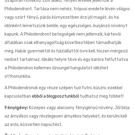
Szaporán növekvő, szív alakú, fényes levelek jellemzik a
Philodendront. Tartása nem nehéz, trópusi eredete lévén világos
vagy szórt fényű, párás környezetben érzi jól magát, és ha
időnként lemetszünk belőle, egy egészséges, burjánzó növényt
kapunk. A Philodendront betegségek nem jellemzik, kártevői
általában csak elhanyagoltság következtében támadhatják
meg. Habár gyermektől és háziállattól óvni kell, hiszen mérgező
nedvet tartalmaz. Ideális helyre téve és egy karóra felfuttatva
a Philodendron kellemes dzsungel hangulatot idézhet
otthonunkba.
A Philodendronok egy része szépen tud futni, kúszni, ezekkel
kapcsolatban
ebből a blogposztunkból
tudhatsz meg többet!
Fényigény:
Közepes vagy alacsony fényigényű növény. Jól bírja
az árnyékos vagy részlegesen árnyékos helyeket, és kerülni kell
az erős, közvetlen napsütést.