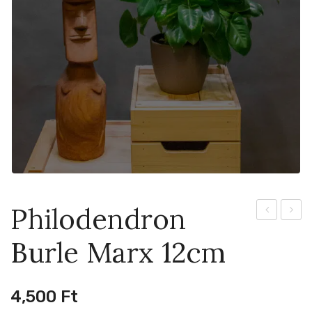
Philodendron
Pineberry
Cleme
Burle Marx 12cm
–
Sumat
Fehér
6cm
Eper
4,500
Ft
12cm