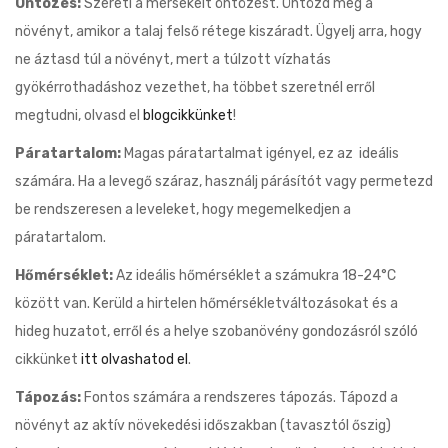
Öntözés:
Szereti a mérsékelt öntözést. Öntözd meg a
növényt, amikor a talaj felső rétege kiszáradt. Ügyelj arra, hogy
ne áztasd túl a növényt, mert a túlzott vízhatás
gyökérrothadáshoz vezethet, ha többet szeretnél erről
megtudni, olvasd el
blogcikkünket
!
Páratartalom:
Magas páratartalmat igényel, ez az ideális
számára. Ha a levegő száraz, használj párásítót vagy permetezd
be rendszeresen a leveleket, hogy megemelkedjen a
páratartalom.
Hőmérséklet:
Az ideális hőmérséklet a számukra 18-24°C
között van. Kerüld a hirtelen hőmérsékletváltozásokat és a
hideg huzatot, erről és a helye szobanövény gondozásról szóló
cikkünket
itt olvashatod el
.
Tápozás:
Fontos számára a rendszeres tápozás. Tápozd a
növényt az aktív növekedési időszakban (tavasztól őszig)