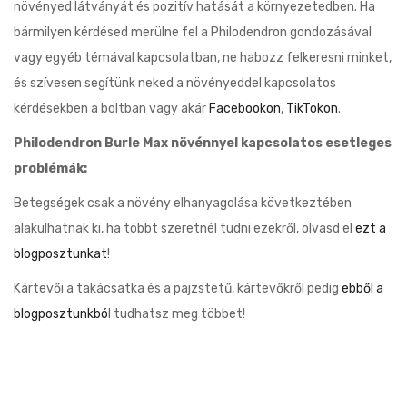
növényed látványát és pozitív hatását a környezetedben. Ha
bármilyen kérdésed merülne fel a Philodendron gondozásával
vagy egyéb témával kapcsolatban, ne habozz felkeresni minket,
és szívesen segítünk neked a növényeddel kapcsolatos
kérdésekben a boltban vagy akár
Facebookon
,
TikTokon
.
Philodendron Burle Max növénnyel kapcsolatos esetleges
problémák:
Betegségek csak a növény elhanyagolása következtében
alakulhatnak ki, ha többt szeretnél tudni ezekről, olvasd el
ezt a
blogposztunkat
!
Kártevői a takácsatka és a pajzstetű, kártevőkről pedig
ebből a
blogposztunkbó
l tudhatsz meg többet!