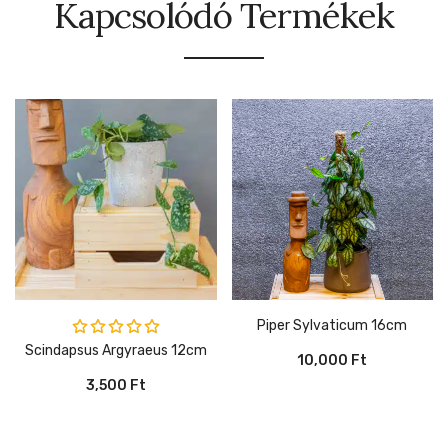
Kapcsolódó Termékek
Piper Sylvaticum 16cm
Értékelés:
Scindapsus Argyraeus 12cm
10,000
Ft
5.00
/ 5
3,500
Ft