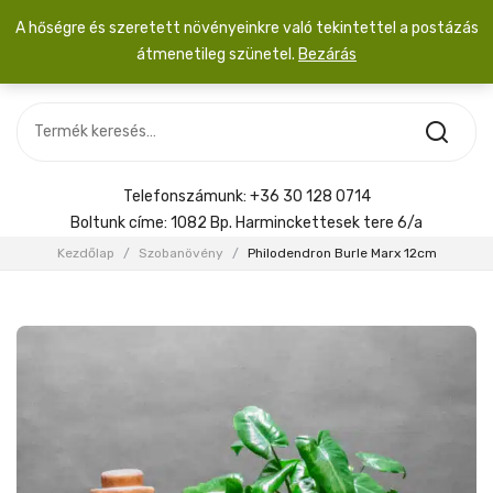
A hőségre és szeretett növényeinkre való tekintettel a postázás
átmenetileg szünetel.
Bezárás
Nincs termék a kosárban.
MOST ÉRKEZETT
Most érkezett
Szobanövény
SZOBANÖVÉNY
Hoya
Kiegészítők
HOYA
Telefonszámunk:
+36 30 128 0714
Menyasszonyi csokor
Boltunk címe:
1082 Bp. Harminckettesek tere 6/a
KIEGÉSZÍTŐK
Kezdőlap
/
Szobanövény
/
Philodendron Burle Marx 12cm
MENYASSZONYI CSOKOR