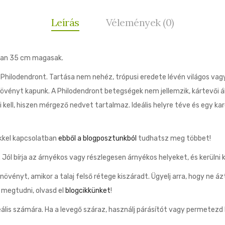
Leírás
Vélemények (0)
osan 35 cm magasak.
a Philodendront. Tartása nem nehéz, trópusi eredete lévén világos vag
növényt kapunk. A Philodendront betegségek nem jellemzik, kártevői
 kell, hiszen mérgező nedvet tartalmaz. Ideális helyre téve és egy ka
ekkel kapcsolatban
ebből a blogposztunkból
tudhatsz meg többet!
l bírja az árnyékos vagy részlegesen árnyékos helyeket, és kerülni k
vényt, amikor a talaj felső rétege kiszáradt. Ügyelj arra, hogy ne áz
 megtudni, olvasd el
blogcikkünket
!
ális számára. Ha a levegő száraz, használj párásítót vagy permetez