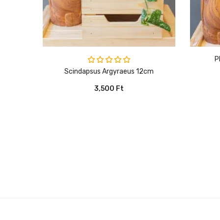
Értékelés:
Scindapsus Argyraeus 12cm
5.00
/ 5
3,500
Ft