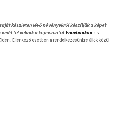
Variegata
12cm
aját készleten lévő növényekről készítjük a képet
k vedd fel velünk a kapcsolatot
Facebookon
és
eni. Ellenkező esetben a rendelkezésünkre állók közül