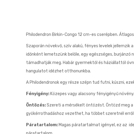
Philodendron Birkin-Congo 12 cm-es cserépben. Átlag
Szaporán növekvő, szív alakú, fényes levelek jellemzik 
időnként lemetszünk belőle, egy egészséges, burjánzó 
támadhatják meg. Habár gyermektől és háziállattól óvni
hangulatot idézhet otthonunkba.
A Philodendronok egy része szépn tud futni, kúszni, ez
Fényigény:
Közepes vagy alacsony fényigényű növény. Jó
Öntözés:
Szereti a mérsékelt öntözést. Öntözd meg a nö
gyökérrothadáshoz vezethet, ha többet szeretnél erről
Páratartalom:
Magas páratartalmat igényel, ez az ide
páratartalom.