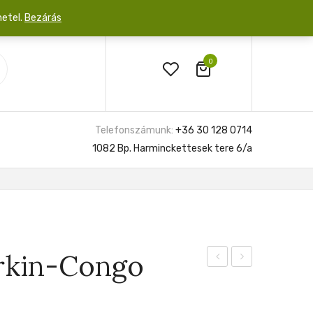
netel.
Bezárás
0
Telefonszámunk:
+36 30 128 0714
1082 Bp. Harminckettesek tere 6/a
rkin-Congo
Monstrose
Burle
12cm
Marx