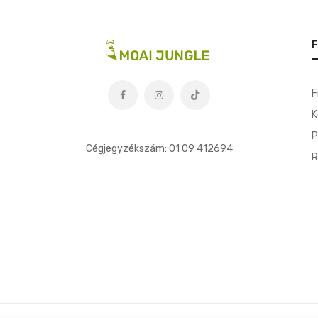
F
F
K
t
P
Cégjegyzékszám: 01 09 412694
R