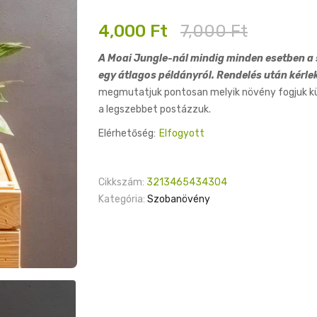
Original
Current
4,000
Ft
7,000
Ft
price
price
A Moai Jungle-nál mindig minden esetben a s
was:
is:
egy átlagos példányról. Rendelés után kérle
7,000 Ft.
4,000 Ft.
megmutatjuk pontosan melyik növény fogjuk küld
a legszebbet postázzuk.
Elérhetőség:
Elfogyott
Cikkszám:
3213465434304
Kategória:
Szobanövény