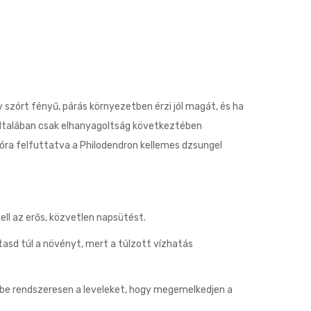
y szórt fényű, párás környezetben érzi jól magát, és ha
 általában csak elhanyagoltság következtében
róra felfuttatva a Philodendron kellemes dzsungel
ell az erős, közvetlen napsütést.
tasd túl a növényt, mert a túlzott vízhatás
d be rendszeresen a leveleket, hogy megemelkedjen a