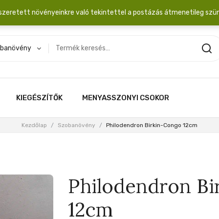
dobozba. 20.000 Ft érték felett INGYEN posta!
szeretett növényeinkre való tekintettel a postázás átmenetileg szü
banövény
KIEGÉSZÍTŐK
MENYASSZONYI CSOKOR
Kezdőlap
/
Szobanövény
/
Philodendron Birkin-Congo 12cm
Philodendron Bi
12cm