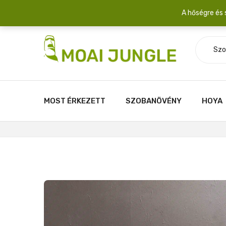
Szállítási díj: 2.200 Ft/csomag átlagosan 3-5 növény fér egy 
A hőségre és 
Szo
MOST ÉRKEZETT
SZOBANÖVÉNY
HOYA