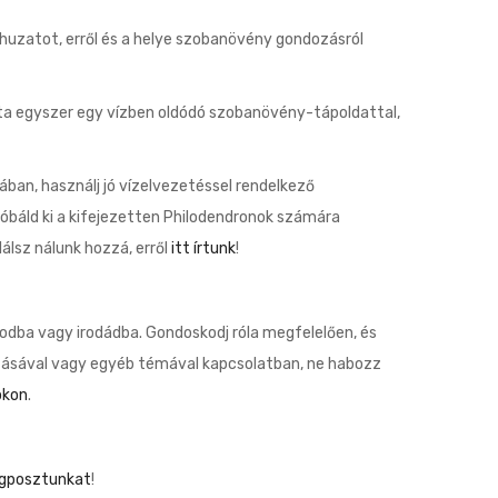
 huzatot, erről és a helye szobanövény gondozásról
ta egyszer egy vízben oldódó szobanövény-tápoldattal,
ban, használj jó vízelvezetéssel rendelkező
róbáld ki a kifejezetten Philodendronok számára
álsz nálunk hozzá, erről
itt írtunk
!
dba vagy irodádba. Gondoskodj róla megfelelően, és
ozásával vagy egyéb témával kapcsolatban, ne habozz
okon
.
ogposztunkat
!