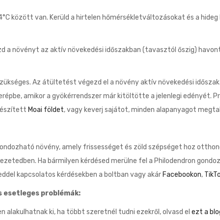
°C között van. Kerüld a hirtelen hőmérsékletváltozásokat és a hideg
 a növényt az aktív növekedési időszakban (tavasztól őszig) havon
ükséges. Az átültetést végezd el a növény aktív növekedési időszaká
répbe, amikor a gyökérrendszer már kitöltötte a jelenlegi edényét. P
készített
Moai földet
, vagy keverj sajátot, minden alapanyagot megtal
ondozható növény, amely frissességet és zöld szépséget hoz otthono
nyezetedben. Ha bármilyen kérdésed merülne fel a Philodendron gond
yeddel kapcsolatos kérdésekben a boltban vagy akár
Facebookon
,
TikT
s esetleges problémák:
lakulhatnak ki, ha többt szeretnél tudni ezekről, olvasd el
ezt a bl