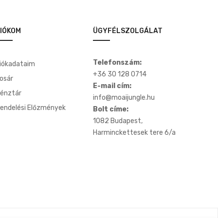
IÓKOM
ÜGYFÉLSZOLGÁLAT
Telefonszám:
iókadataim
+36 30 128 0714
osár
E-mail cím:
énztár
info@moaijungle.hu
endelési Előzmények
Bolt címe:
1082 Budapest,
Harminckettesek tere 6/a