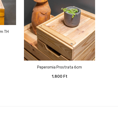
cm TH
Peperomia Prostrata 6cm
1,800
Ft