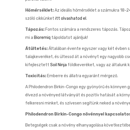
Hőmérséklet:
Az ideális hőmérséklet a számukra 18-24
szóló cikkünket
itt olvashatod el
.
Tápozás:
Fontos számára a rendszeres tápozás. Tápozd
mi a
Bioremiq
tápoldatot ajánljuk!
Átültetés:
Általában évente egyszer vagy két évben sz
talajkeveréket, és ültessd át a növényt egy nagyobb cse
kifejlesztett
Soil Ninja
földkeveréket, vagy az általunk 
Toxicitás:
Emberre és állatra egyaránt mérgező.
A Philodendron Birkin-Congo egy gyönyörű és könnyen g
élvezd a növényed látványát és pozitív hatását a kör
felkeresni minket, és szívesen segítünk neked a növén
Philodendron Birkin-Congo növénnyel kapcsolato
Betegségek csak a növény elhanyagolása következtében a