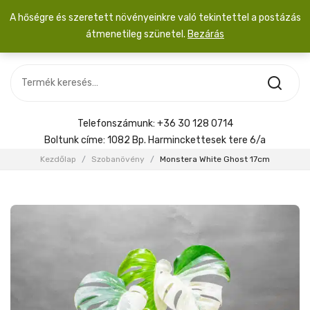
A hőségre és szeretett növényeinkre való tekintettel a postázás
átmenetileg szünetel.
Bezárás
Nincs termék a kosárban.
MOST ÉRKEZETT
Most érkezett
Szobanövény
SZOBANÖVÉNY
Hoya
Kiegészítők
HOYA
Telefonszámunk:
+36 30 128 0714
Menyasszonyi csokor
Boltunk címe:
1082 Bp. Harminckettesek tere 6/a
KIEGÉSZÍTŐK
Kezdőlap
/
Szobanövény
/
Monstera White Ghost 17cm
MENYASSZONYI CSOKOR