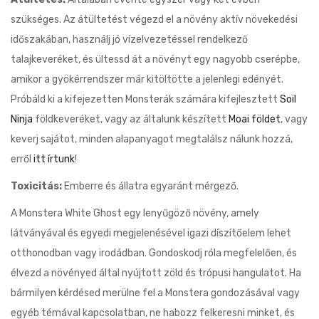
szükséges. Az átültetést végezd el a növény aktív növekedési
időszakában, használj jó vízelvezetéssel rendelkező
talajkeveréket, és ültessd át a növényt egy nagyobb cserépbe,
amikor a gyökérrendszer már kitöltötte a jelenlegi edényét.
Próbáld ki a kifejezetten Monsterák számára kifejlesztett
Soil
Ninja
földkeveréket, vagy az általunk készített
Moai földet
, vagy
keverj sajátot, minden alapanyagot megtalálsz nálunk hozzá,
erről
itt írtunk
!
Toxicitás:
Emberre és állatra egyaránt mérgező.
A Monstera White Ghost egy lenyűgöző növény, amely
látványával és egyedi megjelenésével igazi díszítőelem lehet
otthonodban vagy irodádban. Gondoskodj róla megfelelően, és
élvezd a növényed által nyújtott zöld és trópusi hangulatot. Ha
bármilyen kérdésed merülne fel a Monstera gondozásával vagy
egyéb témával kapcsolatban, ne habozz felkeresni minket, és