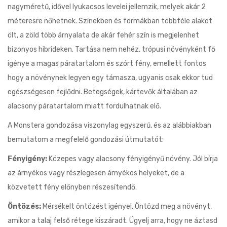
nagyméretű, idővel lyukacsos levelei jellemzik, melyek akár 2
méteresre nőhetnek. Színekben és formákban többféle alakot
ölt, a zöld több árnyalata de akár fehér szín is megjelenhet
bizonyos hibrideken. Tartása nem nehéz, trópusi növényként fő
igénye a magas páratartalom és szórt fény, emellett fontos
hogy a növénynek legyen egy támasza, ugyanis csak ekkor tud
egészségesen fejlődni. Betegségek, kártevők általában az
alacsony páratartalom miatt fordulhatnak elő.
A Monstera gondozása viszonylag egyszerű, és az alábbiakban
bemutatom a megfelelő gondozási útmutatót:
Fényigény:
Közepes vagy alacsony fényigényű növény. Jól bírja
az árnyékos vagy részlegesen árnyékos helyeket, de a
közvetett fény előnyben részesítendő.
Öntözés:
Mérsékelt öntözést igényel. Öntözd meg a növényt,
amikor a talaj felső rétege kiszáradt. Ügyelj arra, hogy ne áztasd