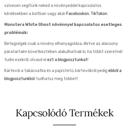
szívesen segítünk neked a növényeddel kapcsolatos
kérdésekben a boltban vagy akár
Facebookon
,
TikTokon
.
Monstera White Ghost növénnyel kapcsolatos esetleges
problémák:
Betegségek csak a növény elhanyagolása, illetve az alacsony
páratartalm következtében alakulhatnak ki, ha többt szeretnél
tudni ezekről, olvasd el
ezt a blogposztunkat
!
Kártevői a takácsatka és a pajzstetű, kártevőkről pedig
ebből a
blogposztunkbó
l tudhatsz meg többet!
Kapcsolódó Termékek