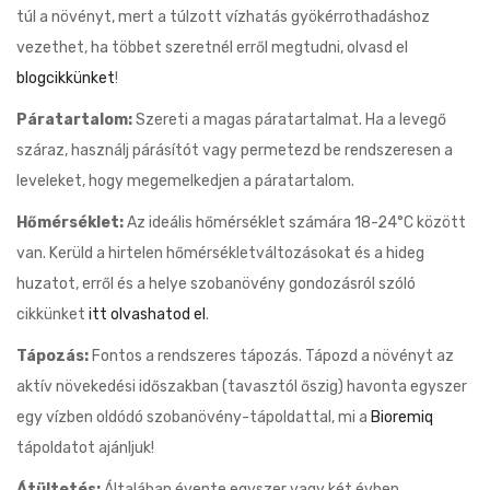
túl a növényt, mert a túlzott vízhatás gyökérrothadáshoz
vezethet, ha többet szeretnél erről megtudni, olvasd el
blogcikkünket
!
Páratartalom:
Szereti a magas páratartalmat. Ha a levegő
száraz, használj párásítót vagy permetezd be rendszeresen a
leveleket, hogy megemelkedjen a páratartalom.
Hőmérséklet:
Az ideális hőmérséklet számára 18-24°C között
van. Kerüld a hirtelen hőmérsékletváltozásokat és a hideg
huzatot, erről és a helye szobanövény gondozásról szóló
cikkünket
itt olvashatod el
.
Tápozás:
Fontos a rendszeres tápozás. Tápozd a növényt az
aktív növekedési időszakban (tavasztól őszig) havonta egyszer
egy vízben oldódó szobanövény-tápoldattal, mi a
Bioremiq
tápoldatot ajánljuk!
Átültetés:
Általában évente egyszer vagy két évben