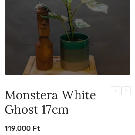
Monstera White
Mint
Puber
Ghost 17cm
15cm
Varieg
12cm
119,000
Ft