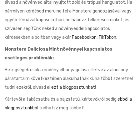
élvezd a növényed által nyújtott zöld és trópusi hangulatot. Ha
bármilyen kérdésed merülne fel a Monstera gondozásával vagy
egyéb témával kapcsolatban, ne habozz felkeresni minket, és
szívesen segítünk neked a növényeddel kapcsolatos
kérdésekben a boltban vagy akár
Facebookon
,
TikTokon
.
Monstera Deliciosa Mint növénnyel kapcsolatos
esetleges problémák:
Betegségek csak a növény elhanyagolása, illetve az alacsony
páratartalm következtében alakulhatnak ki, ha többt szeretnél
tudni ezekről, olvasd el
ezt a blogposztunkat
!
Kártevői a takácsatka és a pajzstetű, kártevőkről pedig
ebből a
blogposztunkbó
l tudhatsz meg többet!