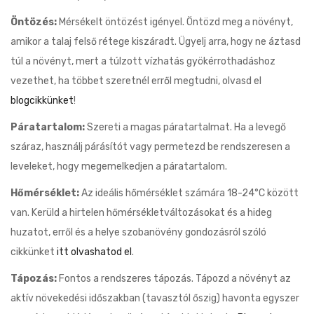
Öntözés:
Mérsékelt öntözést igényel. Öntözd meg a növényt,
amikor a talaj felső rétege kiszáradt. Ügyelj arra, hogy ne áztasd
túl a növényt, mert a túlzott vízhatás gyökérrothadáshoz
vezethet, ha többet szeretnél erről megtudni, olvasd el
blogcikkünket
!
Páratartalom:
Szereti a magas páratartalmat. Ha a levegő
száraz, használj párásítót vagy permetezd be rendszeresen a
leveleket, hogy megemelkedjen a páratartalom.
Hőmérséklet:
Az ideális hőmérséklet számára 18-24°C között
van. Kerüld a hirtelen hőmérsékletváltozásokat és a hideg
huzatot, erről és a helye szobanövény gondozásról szóló
cikkünket
itt olvashatod el
.
Tápozás:
Fontos a rendszeres tápozás. Tápozd a növényt az
aktív növekedési időszakban (tavasztól őszig) havonta egyszer