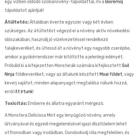
egy vízben oldódó szobanövény-tápoldattal, mi a
Bioremiq
tápoldatot ajánljuk!
Átültetés:
Általában évente egyszer vagy két évben
szükséges. Az átültetést végezd el a növény aktív növekedési
időszakában, használj jó vízelvezetéssel rendelkező
talajkeveréket, és ültessd át a növényt egy nagyobb cserépbe,
amikor a gyökérrendszer már kitöltötte a jelenlegi edényét.
Próbáld ki a kifejezetten Monsterák számára kifejlesztett
Soil
Ninja
földkeveréket, vagy az általunk készített
Moai földet
, vagy
keverj sajátot, minden alapanyagot megtalálsz nálunk hozzá,
erről
itt írtunk
!
Toxicitás:
Emberre és állatra egyaránt mérgező.
A Monstera Deliciosa Mint egy lenyűgöző növény, amely
látványával és egyedi megjelenésével igazi díszítőelem lehet
otthonodban vagy irodádban. Gondoskodj róla megfelelően, és