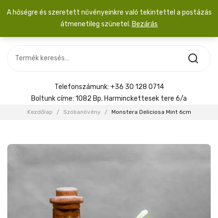
A hőségre és szeretett növényeinkre való tekintettel a postázás
átmenetileg szünetel.
Bezárás
Nincs termék a kosárban.
MOST ÉRKEZETT
Most érkezett
Szobanövény
SZOBANÖVÉNY
Hoya
Kiegészítők
HOYA
Telefonszámunk:
+36 30 128 0714
Menyasszonyi csokor
Boltunk címe:
1082 Bp. Harminckettesek tere 6/a
KIEGÉSZÍTŐK
Kezdőlap
/
Szobanövény
/
Monstera Deliciosa Mint 6cm
MENYASSZONYI CSOKOR