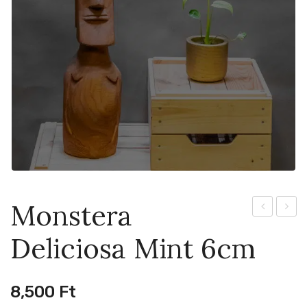
Monstera
Bulbasaur
Anguli
Deliciosa Mint 6cm
8cm
8cm
8,500
Ft