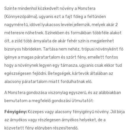
Szinte mindenhol közkedvelt növény a Monstera
(Könnyezőpálma), ugyanis ezt a fajt főleg a feltűnően
nagyméretű, idővel lyukacsos levelei jellemzik, melyek akár 2
méteresre nőhetnek. Színekben és formákban többféle alakot
ölt, a zöld több árnyalata de akár fehér szín is megjelenhet
bizonyos hibrideken. Tartása nem nehéz, trópusi növényként fő
igénye a magas páratartalom és szórt fény, emellett fontos
hogy a növénynek legyen egy támasza, ugyanis csak ekkor tud
egészségesen fejlődni. Betegségek, kártevők általában az
alacsony páratartalom miatt fordulhatnak elő.
A Monstera gondozása viszonylag egyszerű, és az alábbiakban
bemutatom a megfelelő gondozási útmutatót:
Fényigény:
Közepes vagy alacsony fényigényű növény. Jól bírja
az árnyékos vagy részlegesen árnyékos helyeket, de a
közvetett fény előnyben részesítendő.