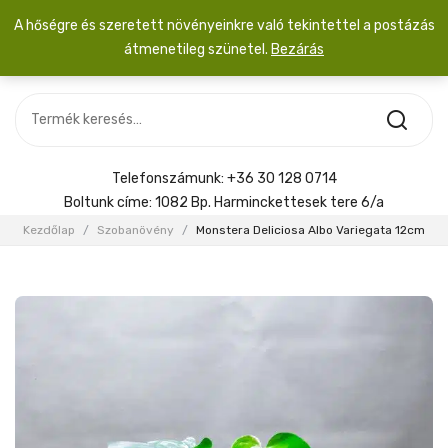
A hőségre és szeretett növényeinkre való tekintettel a postázás
átmenetileg szünetel.
Bezárás
Nincs termék a kosárban.
MOST ÉRKEZETT
Most érkezett
Szobanövény
SZOBANÖVÉNY
Hoya
Kiegészítők
HOYA
Telefonszámunk:
+36 30 128 0714
Menyasszonyi csokor
Boltunk címe:
1082 Bp. Harminckettesek tere 6/a
KIEGÉSZÍTŐK
Kezdőlap
/
Szobanövény
/
Monstera Deliciosa Albo Variegata 12cm
MENYASSZONYI CSOKOR