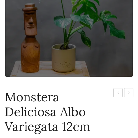
Monstera
Deliciosa
Pink
Deliciosa Albo
Albo
Princ
Variegata
19cm
Variegata 12cm
17cm