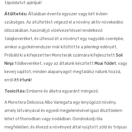
tápoldatot ajánljuk!
Átültetés:
Általában évente egyszer vagy két évben
szükséges. Az átültetést végezd el a növény aktív növekedési
időszakában, használj jó vízelvezetéssel rendelkező
talajkeveréket, és ültessd át a növényt egy nagyobb cserépbe,
amikor a gyökérrendszer már kitöltötte a jelenlegi edényét.
Próbáld ki a kifejezetten Monsterák számára kifejlesztett
Soil
Ninja
földkeveréket, vagy az általunk készített
Moai földet
, vagy
keverj sajátot, minden alapanyagot megtalálsz nálunk hozzá,
erről
itt írtunk
!
Toxicitás:
Emberre és állatra egyaránt mérgező.
A Monstera Deliciosa Albo Variegata egy lenyűgöző növény,
amely látványával és egyedi megjelenésével igazi díszítőelem
lehet otthonodban vagy irodádban. Gondoskodj róla
megfelelően, és élvezd a növényed által nyújtott zöld és trópusi