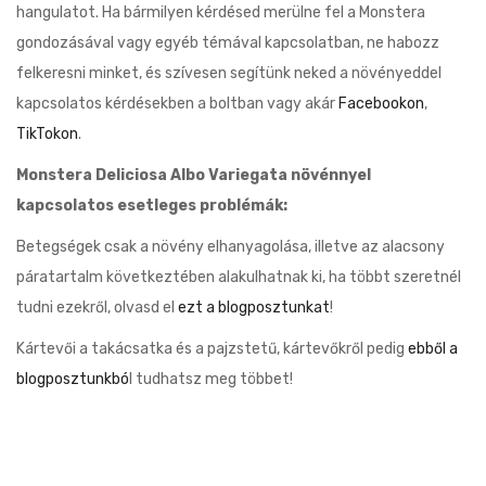
hangulatot. Ha bármilyen kérdésed merülne fel a Monstera
gondozásával vagy egyéb témával kapcsolatban, ne habozz
felkeresni minket, és szívesen segítünk neked a növényeddel
kapcsolatos kérdésekben a boltban vagy akár
Facebookon
,
TikTokon
.
Monstera Deliciosa Albo Variegata növénnyel
kapcsolatos esetleges problémák:
Betegségek csak a növény elhanyagolása, illetve az alacsony
páratartalm következtében alakulhatnak ki, ha többt szeretnél
tudni ezekről, olvasd el
ezt a blogposztunkat
!
Kártevői a takácsatka és a pajzstetű, kártevőkről pedig
ebből a
blogposztunkbó
l tudhatsz meg többet!