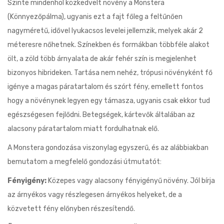
Szinte mindenhol közkedvelt növény a Monstera
(Könnyezőpálma), ugyanis ezt a fajt főleg a feltűnően
nagyméretű, idővel lyukacsos levelei jellemzik, melyek akár 2
méteresre nőhetnek. Színekben és formákban többféle alakot
ölt, a zöld több árnyalata de akár fehér szín is megjelenhet
bizonyos hibrideken. Tartása nem nehéz, trópusi növényként fő
igénye a magas páratartalom és szórt fény, emellett fontos
hogy a növénynek legyen egy támasza, ugyanis csak ekkor tud
egészségesen fejlődni. Betegségek, kártevők általában az
alacsony páratartalom miatt fordulhatnak elő.
A Monstera gondozása viszonylag egyszerű, és az alábbiakban
bemutatom a megfelelő gondozási útmutatót:
Fényigény:
Közepes vagy alacsony fényigényű növény. Jól bírja
az árnyékos vagy részlegesen árnyékos helyeket, de a
közvetett fény előnyben részesítendő.