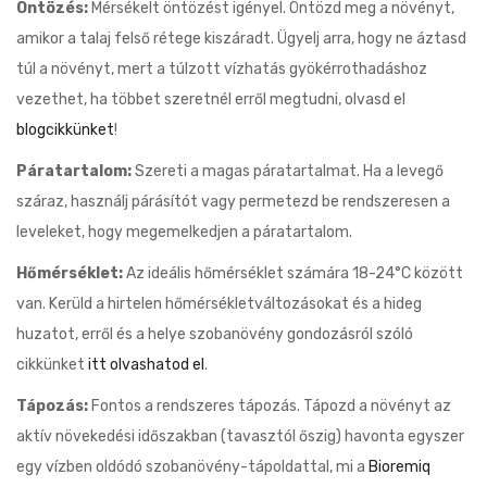
Öntözés:
Mérsékelt öntözést igényel. Öntözd meg a növényt,
amikor a talaj felső rétege kiszáradt. Ügyelj arra, hogy ne áztasd
túl a növényt, mert a túlzott vízhatás gyökérrothadáshoz
vezethet, ha többet szeretnél erről megtudni, olvasd el
blogcikkünket
!
Páratartalom:
Szereti a magas páratartalmat. Ha a levegő
száraz, használj párásítót vagy permetezd be rendszeresen a
leveleket, hogy megemelkedjen a páratartalom.
Hőmérséklet:
Az ideális hőmérséklet számára 18-24°C között
van. Kerüld a hirtelen hőmérsékletváltozásokat és a hideg
huzatot, erről és a helye szobanövény gondozásról szóló
cikkünket
itt olvashatod el
.
Tápozás:
Fontos a rendszeres tápozás. Tápozd a növényt az
aktív növekedési időszakban (tavasztól őszig) havonta egyszer
egy vízben oldódó szobanövény-tápoldattal, mi a
Bioremiq