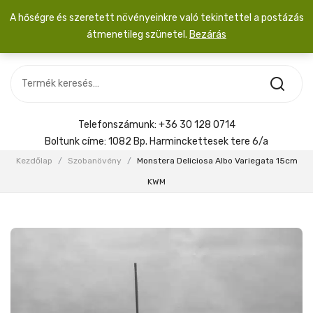
A hőségre és szeretett növényeinkre való tekintettel a postázás
átmenetileg szünetel.
Bezárás
Nincs termék a kosárban.
MOST ÉRKEZETT
Most érkezett
Szobanövény
SZOBANÖVÉNY
Hoya
Kiegészítők
HOYA
Telefonszámunk:
+36 30 128 0714
Menyasszonyi csokor
Boltunk címe:
1082 Bp. Harminckettesek tere 6/a
KIEGÉSZÍTŐK
Kezdőlap
/
Szobanövény
/
Monstera Deliciosa Albo Variegata 15cm
MENYASSZONYI CSOKOR
KWM