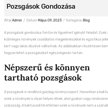
Pozsgások Gondozása
Által
Admin
/
Dátum
Május 09, 2023
/
Kategória:
Blog
A pozsgások gondozása fontos és figyelmet igénylő feladat. Ezek 
különleges növények csodálatos megjelenésükkel és egzotikus jelle
kert vagy lakás díszévé válhatnak. Az alábbiakban részletesen be
hogyan lehet a pozsgásokat egészségesen tartan.
Népszerű és könnyen
tartható pozsgások
A pozsgások is rendkívül gazdag növénycsoport. Hasonlóan a kakt
ezek a növények is olyan helyen élnek, ahol gyakori vagy rendszere
szárazság. A kaktuszoktól eltérően ezek a növények nem a száruk