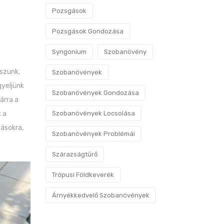
Pozsgások
Pozsgások Gondozása
Syngonium
Szobanövény
szunk,
Szobanövények
gyeljünk
Szobanövények Gondozása
árra a
 a
Szobanövények Locsolása
ásokra,
Szobanövények Problémái
Szárazságtűrő
Trópusi Földkeverék
Árnyékkedvelő Szobanövények