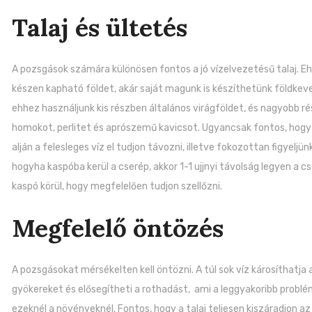
Talaj és ültetés
A pozsgások számára különösen fontos a jó vízelvezetésű talaj. E
készen kapható földet, akár saját magunk is készíthetünk földkev
ehhez használjunk kis részben általános virágföldet, és nagyobb r
homokot, perlitet és aprószemű kavicsot. Ugyancsak fontos, hogy
alján a felesleges víz el tudjon távozni, illetve fokozottan figyeljünk
hogyha kaspóba kerül a cserép, akkor 1-1 ujjnyi távolság legyen a cs
kaspó körül, hogy megfelelően tudjon szellőzni.
Megfelelő öntözés
A pozsgásokat mérsékelten kell öntözni. A túl sok víz károsíthatja 
gyökereket és elősegítheti a rothadást, ami a leggyakoribb probl
ezeknél a növényeknél. Fontos, hogy a talaj teljesen kiszáradjon az