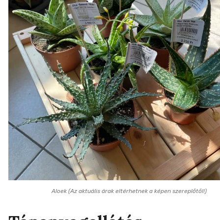
Aloek (Az aktuális árak eltérhetnek a képen szereplőtől!)