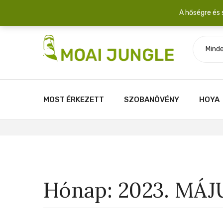
Szállítási díj: 2.200 Ft/csomag átlagosan 3-5 növény fér egy 
A hőségre és 
Minde
MOST ÉRKEZETT
SZOBANÖVÉNY
HOYA
Hónap:
2023. MÁJ