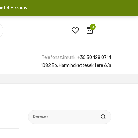
netel.
Bezárás
0
Telefonszámunk:
+36 30 128 0714
1082 Bp. Harminckettesek tere 6/a