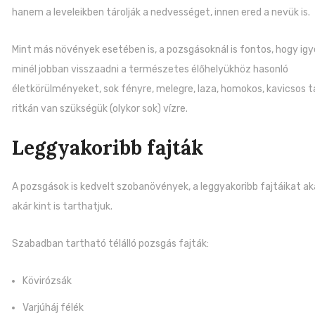
hanem a leveleikben tárolják a nedvességet, innen ered a nevük is.
Mint más növények esetében is, a pozsgásoknál is fontos, hogy ig
minél jobban visszaadni a természetes élőhelyükhöz hasonló
életkörülményeket, sok fényre, melegre, laza, homokos, kavicsos ta
ritkán van szükségük (olykor sok) vízre.
Leggyakoribb fajták
A pozsgások is kedvelt szobanövények, a leggyakoribb fajtáikat ak
akár kint is tarthatjuk.
Szabadban tartható télálló pozsgás fajták:
Kövirózsák
Varjúháj félék