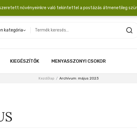
dobozba. 20.000 Ft érték felett INGYEN posta!
szeretett növényeinkre való tekintettel a postázás átmenetileg szü
n kategória
KIEGÉSZÍTŐK
MENYASSZONYI CSOKOR
Kezdőlap
/
Archívum:
május 2023
US