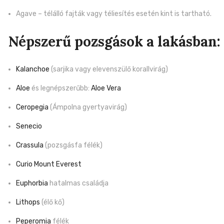
Agave – télálló fajták vagy téliesítés esetén kint is tartható.
Népszerű pozsgások a lakásban:
Kalanchoe
(sarjika vagy elevenszülő korallvirág)
Aloe
és legnépszerűbb:
Aloe Vera
Ceropegia
(Ámpolna gyertyavirág)
Senecio
Crassula
(pozsgásfa félék)
Curio Mount Everest
Euphorbia
hatalmas családja
Lithops
(élő kő)
Peperomia
félék