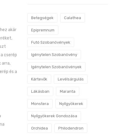
Betegségek
Calathea
hhez akár
Epipremnum
eréket,
Futó Szobanövények
észt
 a cserép
Igénytelen Szobanövény
 arra,
Igénytelen Szobanövények
erép és a
Kártevők
Levélsárgulás
Lákásban
Maranta
Monstera
Nyílgyökerek
a
Nyílgyökerek Gondozása
éma
Orchidea
Philodendron