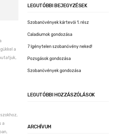
LEGUTÓBBI BEJEGYZÉSEK
Szobanövények kártevői 1. rész
Caladiumok gondozása
a
7 Igénytelen szobanövény neked!
gükkel a
mutatjuk,
Pozsgások gondozása
Szobanövények gondozása
LEGUTÓBBI HOZZÁSZÓLÁSOK
uszokhoz,
s a
ARCHÍVUM
ban,