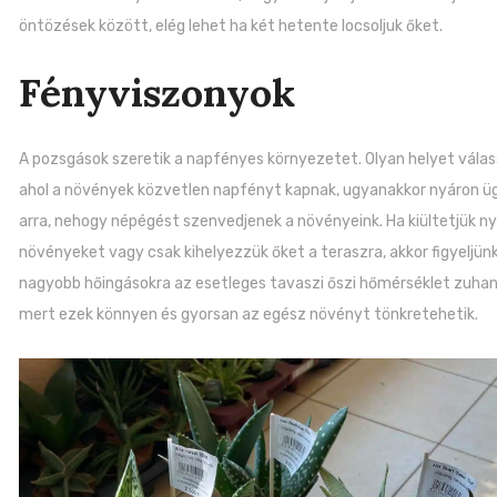
öntözések között, elég lehet ha két hetente locsoljuk őket.
Fényviszonyok
A pozsgások szeretik a napfényes környezetet. Olyan helyet válas
ahol a növények közvetlen napfényt kapnak, ugyanakkor nyáron ü
arra, nehogy népégést szenvedjenek a növényeink. Ha kiültetjük ny
növényeket vagy csak kihelyezzük őket a teraszra, akkor figyeljünk
nagyobb hőingásokra az esetleges tavaszi őszi hőmérséklet zuhan
mert ezek könnyen és gyorsan az egész növényt tönkretehetik.