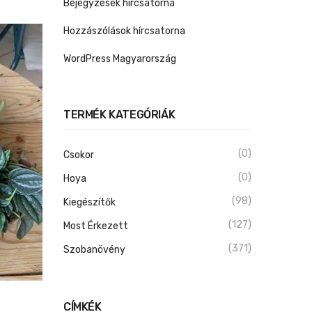
Bejegyzések hírcsatorna
Hozzászólások hírcsatorna
WordPress Magyarország
TERMÉK KATEGÓRIÁK
(0)
Csokor
(0)
Hoya
(98)
Kiegészítők
(127)
Most Érkezett
(371)
Szobanövény
CÍMKÉK