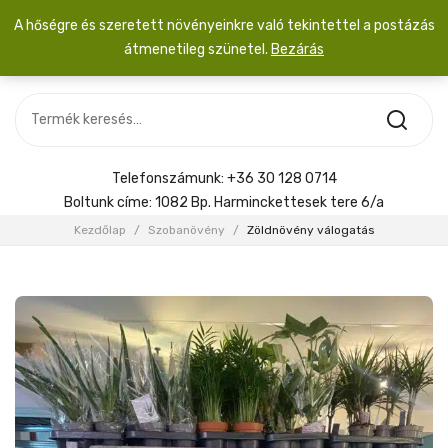
A hőségre és szeretett növényeinkre való tekintettel a postázás
átmenetileg szünetel.
Bezárás
Nincs termék a kosárban.
MOST ÉRKEZETT
Most érkezett
Szobanövény
SZOBANÖVÉNY
Hoya
Kiegészítők
HOYA
Telefonszámunk:
+36 30 128 0714
Menyasszonyi csokor
Boltunk címe:
1082 Bp. Harminckettesek tere 6/a
KIEGÉSZÍTŐK
Kezdőlap
/
Szobanövény
/
Zöldnövény válogatás
MENYASSZONYI CSOKOR