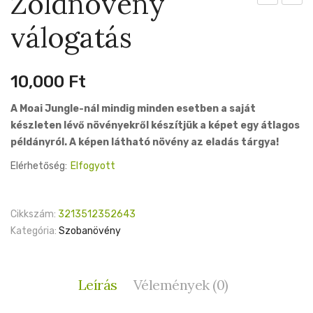
Zöldnövény
Hungarian
Delici
válogatás
White
Aurea
12cm
17cm
10,000
Ft
A Moai Jungle-nál mindig minden esetben a saját
készleten lévő növényekről készítjük a képet egy átlagos
példányról. A képen látható növény az eladás tárgya!
Elérhetőség:
Elfogyott
Cikkszám:
3213512352643
Kategória:
Szobanövény
Leírás
Vélemények (0)