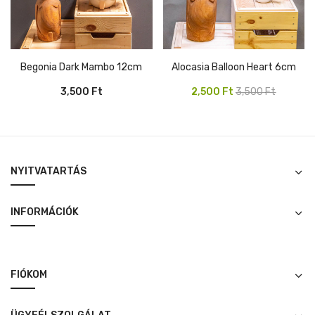
Begonia Dark Mambo 12cm
Alocasia Balloon Heart 6cm
Original
Current
3,500
Ft
2,500
Ft
3,500
Ft
price
price
was:
is:
3,500 Ft.
2,500 Ft.
NYITVATARTÁS
INFORMÁCIÓK
FIÓKOM