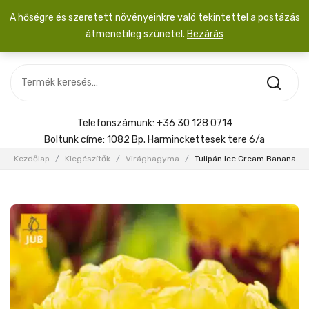
A hőségre és szeretett növényeinkre való tekintettel a postázás
átmenetileg szünetel.
Bezárás
Nincs termék a kosárban.
MOST ÉRKEZETT
Most érkezett
Szobanövény
SZOBANÖVÉNY
Hoya
Kiegészítők
HOYA
Telefonszámunk:
+36 30 128 0714
Menyasszonyi csokor
Boltunk címe:
1082 Bp. Harminckettesek tere 6/a
KIEGÉSZÍTŐK
Kezdőlap
/
Kiegészítők
/
Virághagyma
/
Tulipán Ice Cream Banana
MENYASSZONYI CSOKOR