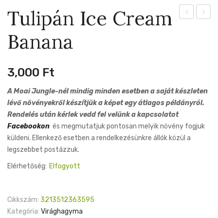
Tulipán Ice Cream
Colour
Speci
Banana
Fusion
mix
3,000
Ft
A Moai Jungle-nél mindig minden esetben a saját készleten
lévő növényekről készítjük a képet egy átlagos példányról.
Rendelés után kérlek vedd fel velünk a kapcsolatot
Facebookon
és megmutatjuk pontosan melyik növény fogjuk
küldeni. Ellenkező esetben a rendelkezésünkre állók közül a
legszebbet postázzuk.
Elérhetőség:
Elfogyott
Cikkszám:
3213512363595
Kategória:
Virághagyma