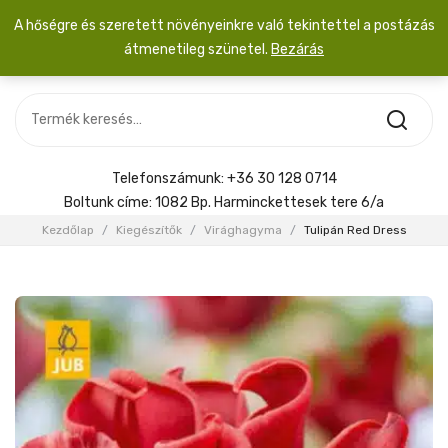
A hőségre és szeretett növényeinkre való tekintettel a postázás
átmenetileg szünetel.
Bezárás
Nincs termék a kosárban.
MOST ÉRKEZETT
Most érkezett
Szobanövény
SZOBANÖVÉNY
Hoya
Kiegészítők
HOYA
Telefonszámunk:
+36 30 128 0714
Menyasszonyi csokor
Boltunk címe:
1082 Bp. Harminckettesek tere 6/a
KIEGÉSZÍTŐK
Kezdőlap
/
Kiegészítők
/
Virághagyma
/
Tulipán Red Dress
MENYASSZONYI CSOKOR