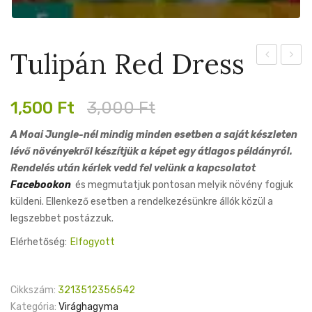
Tulipán Red Dress
Ice
Aprico
Cream
Parrot
Original
Current
1,500
Ft
3,000
Ft
price
price
A Moai Jungle-nél mindig minden esetben a saját készleten
was:
is:
lévő növényekről készítjük a képet egy átlagos példányról.
3,000 Ft.
1,500 Ft.
Rendelés után kérlek vedd fel velünk a kapcsolatot
Facebookon
és megmutatjuk pontosan melyik növény fogjuk
küldeni. Ellenkező esetben a rendelkezésünkre állók közül a
legszebbet postázzuk.
Elérhetőség:
Elfogyott
Cikkszám:
3213512356542
Kategória:
Virághagyma