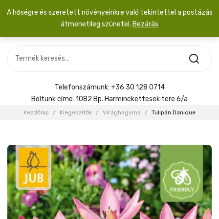
A hőségre és szeretett növényeinkre való tekintettel a postázás
átmenetileg szünetel.
Bezárás
Nincs termék a kosárban.
MOST ÉRKEZETT
Most érkezett
Szobanövény
SZOBANÖVÉNY
Hoya
Kiegészítők
HOYA
Telefonszámunk:
+36 30 128 0714
Menyasszonyi csokor
Boltunk címe:
1082 Bp. Harminckettesek tere 6/a
KIEGÉSZÍTŐK
Kezdőlap
/
Kiegészítők
/
Virághagyma
/
Tulipán Danique
MENYASSZONYI CSOKOR