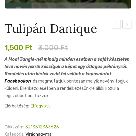
Tulipán Danique
Species
Lemo
mix
Beaut
Original
Current
1,500
Ft
3,000
Ft
price
price
A Moai Jungle-nél mindig minden esetben a saját készleten
was:
is:
lévő növényekről készítjük a képet egy átlagos példányról.
3,000 Ft.
1,500 Ft.
Rendelés után kérlek vedd fel velünk a kapcsolatot
Facebookon
és megmutatjuk pontosan melyik növény fogjuk
küldeni. Ellenkező esetben a rendelkezésünkre állók közül a
legszebbet postázzuk.
Elérhetőség:
Elfogyott
Cikkszám:
3213512363625
Kategória:
Virághagyma