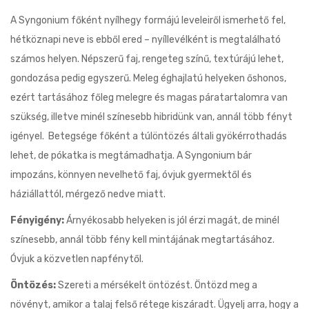
A Syngonium főként nyílhegy formájú leveleiről ismerhető fel,
hétköznapi neve is ebből ered – nyíllevélként is megtalálható
számos helyen. Népszerű faj, rengeteg színű, textúrájú lehet,
gondozása pedig egyszerű. Meleg éghajlatú helyeken őshonos,
ezért tartásához főleg melegre és magas páratartalomra van
szükség, illetve minél színesebb hibridünk van, annál több fényt
igényel. Betegsége főként a túlöntözés általi gyökérrothadás
lehet, de pókatka is megtámadhatja. A Syngonium bár
impozáns, könnyen nevelhető faj, óvjuk gyermektől és
háziállattól, mérgező nedve miatt.
Fényigény:
Árnyékosabb helyeken is jól érzi magát, de minél
színesebb, annál több fény kell mintájának megtartásához.
Óvjuk a közvetlen napfénytől.
Öntözés:
Szereti a mérsékelt öntözést. Öntözd meg a
növényt, amikor a talaj felső rétege kiszáradt. Ügyelj arra, hogy a