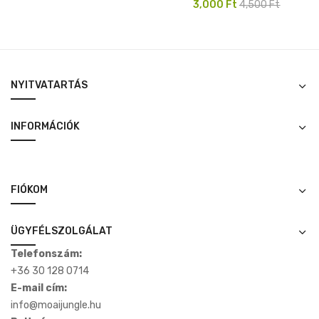
Original
Current
3,000
Ft
4,500
Ft
price
price
was:
is:
4,500 Ft.
3,000 Ft.
NYITVATARTÁS
INFORMÁCIÓK
FIÓKOM
ÜGYFÉLSZOLGÁLAT
Telefonszám:
+36 30 128 0714
E-mail cím:
info@moaijungle.hu