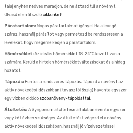
talaj enyhén nedves maradjon, de ne áztasd túl a növényt.
Olvasd el erről szóló
cikkünket
!
Páratartalom:
Magas páratartalmat igényel. Ha a levegő
száraz, használj párásítót vagy permetezd be rendszeresen a
leveleket, hogy megemelkedjen a páratartalom.
Hőmérséklet:
Az ideális hőmérséklet 18-24°C között van a
számára. Kerüld a hirtelen hőmérsékletváltozásokat és a hideg
huzatot.
Tápozás:
Fontos a rendszeres tápozás. Tápozd a növényt az
aktív növekedési időszakban (tavasztól őszig) havonta egyszer
egy vízben oldódó
szobanövény-tápoldattal
.
Átültetés:
A Syngonium átültetése általában évente egyszer
vagy két évben szükséges. Az átültetést végezd el a növény
aktív növekedési időszakában, használj jó vízelvezetéssel