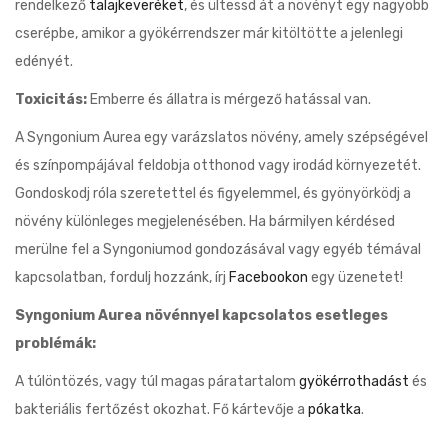
rendelkező
talajkeveréket
, és ültessd át a növényt egy nagyobb
cserépbe, amikor a gyökérrendszer már kitöltötte a jelenlegi
edényét.
Toxicitás:
Emberre és állatra is mérgező hatással van.
A Syngonium Aurea egy varázslatos növény, amely szépségével
és színpompájával feldobja otthonod vagy irodád környezetét.
Gondoskodj róla szeretettel és figyelemmel, és gyönyörködj a
növény különleges megjelenésében. Ha bármilyen kérdésed
merülne fel a Syngoniumod gondozásával vagy egyéb témával
kapcsolatban, fordulj hozzánk, írj
Facebookon
egy üzenetet!
Syngonium Aurea növénnyel kapcsolatos esetleges
problémák:
A túlöntözés, vagy túl magas páratartalom
gyökérrothadást
és
bakteriális fertőzést okozhat. Fő kártevője a
pókatka
.