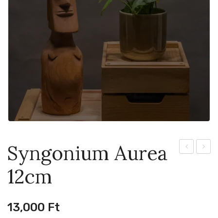
Syngonium Aurea
Mix
Purpus
12cm
dobozban
12cm
6cm
13,000
Ft