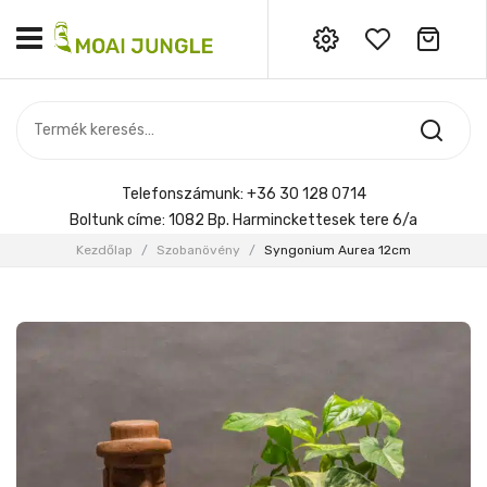
Nincs termék a kosárban.
MOST ÉRKEZETT
Most érkezett
Szobanövény
SZOBANÖVÉNY
Hoya
Kiegészítők
HOYA
Telefonszámunk:
+36 30 128 0714
Menyasszonyi csokor
Boltunk címe:
1082 Bp. Harminckettesek tere 6/a
KIEGÉSZÍTŐK
Kezdőlap
/
Szobanövény
/
Syngonium Aurea 12cm
MENYASSZONYI CSOKOR