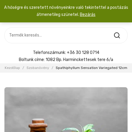
A hőségre és szeretett növényeinkre való tekintettel a postázás
átmenetileg szünetel.
Bezárás
Nincs termék a kosárban.
MOST ÉRKEZETT
Most érkezett
Szobanövény
SZOBANÖVÉNY
Hoya
Kiegészítők
HOYA
Telefonszámunk:
+36 30 128 0714
Menyasszonyi csokor
Boltunk címe:
1082 Bp. Harminckettesek tere 6/a
KIEGÉSZÍTŐK
Kezdőlap
/
Szobanövény
/
Spathiphyllum Sensation Variegated 12cm
MENYASSZONYI CSOKOR