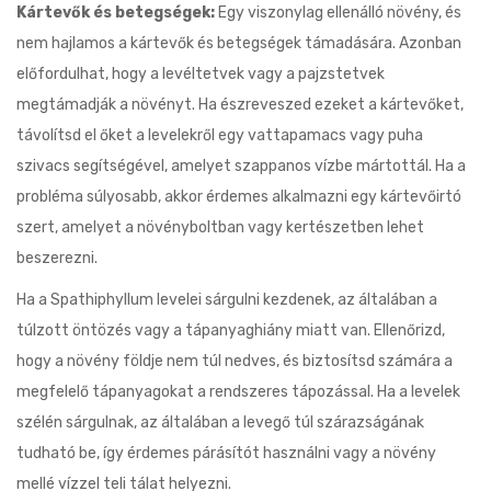
Kártevők és betegségek:
Egy viszonylag ellenálló növény, és
nem hajlamos a kártevők és betegségek támadására. Azonban
előfordulhat, hogy a levéltetvek vagy a pajzstetvek
megtámadják a növényt. Ha észreveszed ezeket a kártevőket,
távolítsd el őket a levelekről egy vattapamacs vagy puha
szivacs segítségével, amelyet szappanos vízbe mártottál. Ha a
probléma súlyosabb, akkor érdemes alkalmazni egy kártevőirtó
szert, amelyet a növényboltban vagy kertészetben lehet
beszerezni.
Ha a Spathiphyllum levelei sárgulni kezdenek, az általában a
túlzott öntözés vagy a tápanyaghiány miatt van. Ellenőrizd,
hogy a növény földje nem túl nedves, és biztosítsd számára a
megfelelő tápanyagokat a rendszeres tápozással. Ha a levelek
szélén sárgulnak, az általában a levegő túl szárazságának
tudható be, így érdemes párásítót használni vagy a növény
mellé vízzel teli tálat helyezni.