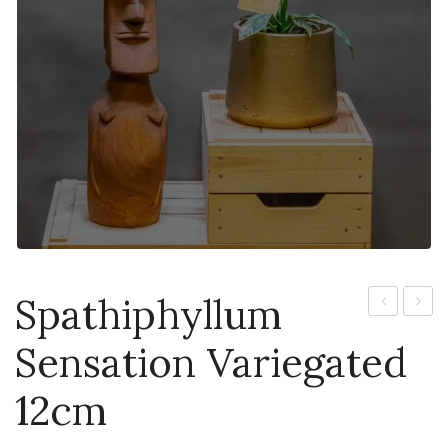
Spathiphyllum
Florida
Campi
Sensation Variegated
Beauty
12cm
6cm
12cm