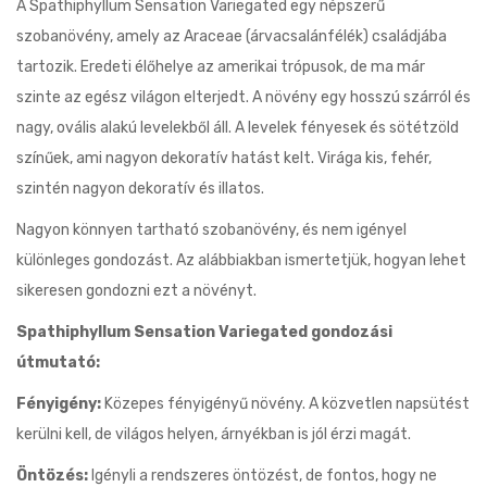
A Spathiphyllum Sensation Variegated egy népszerű
szobanövény, amely az Araceae (árvacsalánfélék) családjába
tartozik. Eredeti élőhelye az amerikai trópusok, de ma már
szinte az egész világon elterjedt. A növény egy hosszú szárról és
nagy, ovális alakú levelekből áll. A levelek fényesek és sötétzöld
színűek, ami nagyon dekoratív hatást kelt. Virága kis, fehér,
szintén nagyon dekoratív és illatos.
Nagyon könnyen tartható szobanövény, és nem igényel
különleges gondozást. Az alábbiakban ismertetjük, hogyan lehet
sikeresen gondozni ezt a növényt.
Spathiphyllum Sensation Variegated gondozási
útmutató:
Fényigény:
Közepes fényigényű növény. A közvetlen napsütést
kerülni kell, de világos helyen, árnyékban is jól érzi magát.
Öntözés:
Igényli a rendszeres öntözést, de fontos, hogy ne