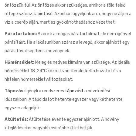
öntözzük túl. Az öntözés akkor szükséges, amikor a föld felső
rétege száraz tapintású. Azonban ügyeljünk arra, hogy ne álljon a
víz a cserép alján, mert ez gyökérrothadáshoz vezethet.
Páratartalom:
Szereti a magas páratartalmat, de nem igényel
párásítást. Ha a lakásunkban száraz a levegő, akkor ajánlott egy
párásítóval segíteni a növénynek.
Hőmérséklet:
Meleg és nedves klímára van szüksége. Az ideális
hőmérséklet 18-24°C között van. Kerülni kell a huzatot és a
hirtelen hőmérsékletváltozásokat.
Tápozás:
Igényli a rendszeres
tápozást
a növekedési
időszakban. A tápoldatot hetente egyszer vagy kéthetente
egyszer adagoljuk.
Átültetés:
Átültetése évente egyszer ajánlott. A növény
kifejlődésekor nagyobb cserépbe ültethetjük.