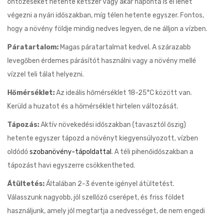
öntözéseket hetente kétszer vagy akár naponta is el lehet
végezni a nyári időszakban, míg télen hetente egyszer. Fontos,
hogy a növény földje mindig nedves legyen, de ne álljon a vízben.
Páratartalom:
Magas páratartalmat kedvel. A szárazabb
levegőben érdemes párásítót használni vagy a növény mellé
vízzel teli tálat helyezni.
Hőmérséklet:
Az ideális hőmérséklet 18-25°C között van.
Kerüld a huzatot és a hőmérséklet hirtelen változását.
Tápozás:
Aktív növekedési időszakban (tavasztól őszig)
hetente egyszer tápozd a növényt kiegyensúlyozott, vízben
oldódó
szobanövény-tápoldattal
. A téli pihenőidőszakban a
tápozást havi egyszerre csökkentheted.
Átültetés:
Általában 2-3 évente igényel átültetést.
Válasszunk nagyobb, jól szellőző cserépet, és friss földet
használjunk, amely jól megtartja a nedvességet, de nem engedi