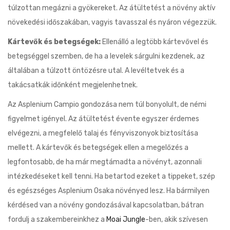
túlzottan megázni a gyökereket. Az átültetést a növény aktív
növekedési időszakában, vagyis tavasszal és nyáron végezzük.
Kártevők és betegségek:
Ellenálló a legtöbb kártevővel és
betegséggel szemben, de ha a levelek sárgulni kezdenek, az
általában a túlzott öntözésre utal. A levéltetvek és a
takácsatkák időnként megjelenhetnek.
Az Asplenium Campio gondozása nem túl bonyolult, de némi
figyelmet igényel. Az átültetést évente egyszer érdemes
elvégezni, a megfelelő talaj és fényviszonyok biztosítása
mellett. A kártevők és betegségek ellen a megelőzés a
legfontosabb, de ha már megtámadta a növényt, azonnali
intézkedéseket kell tenni. Ha betartod ezeket a tippeket, szép
és egészséges Asplenium Osaka növényed lesz. Ha bármilyen
kérdésed van a növény gondozásával kapcsolatban, bátran
fordulj a szakembereinkhez a
Moai Jungle
-ben, akik szívesen