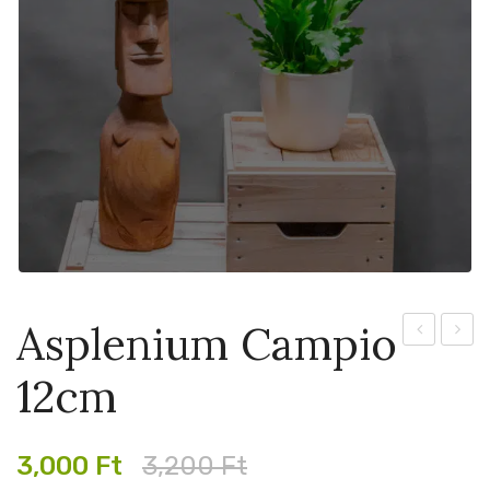
Asplenium Campio
Sensation
Gioia
12cm
Variegated
12cm
12cm
Original
Current
3,000
Ft
3,200
Ft