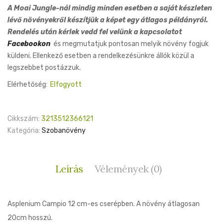
price
price
A Moai Jungle-nál mindig minden esetben a saját készleten
was:
is:
lévő növényekről készítjük a képet egy átlagos példányról.
3,200 Ft.
3,000 Ft.
Rendelés után kérlek vedd fel velünk a kapcsolatot
Facebookon
és megmutatjuk pontosan melyik növény fogjuk
küldeni. Ellenkező esetben a rendelkezésünkre állók közül a
legszebbet postázzuk.
Elérhetőség:
Elfogyott
Cikkszám:
3213512366121
Kategória:
Szobanövény
Leírás
Vélemények (0)
Asplenium Campio 12 cm-es cserépben. A növény átlagosan
20cm hosszú.