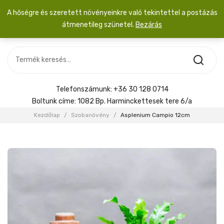
A hőségre és szeretett növényeinkre való tekintettel a postázás
átmenetileg szünetel.
Bezárás
Nincs termék a kosárban.
MOST ÉRKEZETT
Most érkezett
Szobanövény
SZOBANÖVÉNY
Hoya
Kiegészítők
HOYA
Telefonszámunk:
+36 30 128 0714
Menyasszonyi csokor
Boltunk címe:
1082 Bp. Harminckettesek tere 6/a
KIEGÉSZÍTŐK
Kezdőlap
/
Szobanövény
/
Asplenium Campio 12cm
MENYASSZONYI CSOKOR