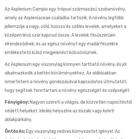
Az Asplenium Campio egy trópusi származású szobanövény,
amely az Aspleniaceae családba tartozik. A növény legfőbb
jellemzője a nagy, zöld, hosszú és széles levelek, amelyeket a
középen lévő szár kapcsol össze. A levelek fésűszerűen
elrendeződnek, és az egész növényt egy madárfészekre
emlékeztető külső megjelenést kölcsönöznek.
Az Asplenium egy viszonylag könnyen tartható növény, és jól
alkalmazkodik a beltéri körülményekhez. Az alábbiakban
ismertetem a növény gondozásával kapcsolatos útmutatót,
hogy segítsek fenntartani a növény egészségét és szépségét.
Fényigény:
Nagyon szereti a világos, de közvetlen napsütéstől
védett helyeket. Ideális helyszíne az északi vagy keleti
ablakpárkány.
Öntözés:
Egy viszonylag nedves környezetet igényel. Az