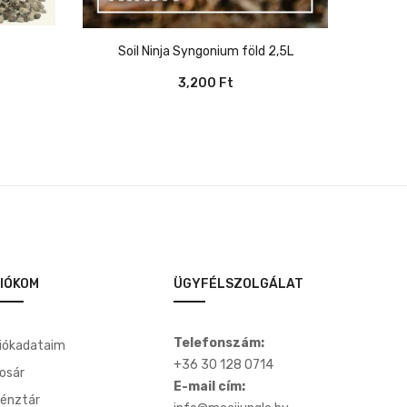
Soil Ninja Syngonium föld 2,5L
3,200
Ft
IÓKOM
ÜGYFÉLSZOLGÁLAT
Telefonszám:
iókadataim
+36 30 128 0714
osár
E-mail cím:
énztár