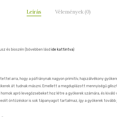
Leírás
Vélemények (0)
umusz és bioszén (bővebben lásd
ide kattintva
)
kintettel arra, hogy a páfránynak nagyon primitív, hajszálvékony gyök
yökerek át tudnak mászni. Emellett a megduplázott mennyiségű gilis
omok apró levegőzsebeket hoz létre a gyökerek számára, és kiváló ví
eolit ​​öntözéskor is sok tápanyagot tartalmaz, így a gyökerek továb