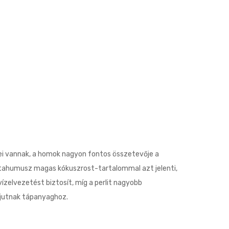
erei vannak, a homok nagyon fontos összetevője a
ztahumusz magas kókuszrost-tartalommal azt jelenti,
zelvezetést biztosít, míg a perlit nagyobb
b jutnak tápanyaghoz.