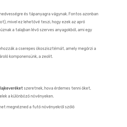
on nedvességre és tápanyagra vágynak. Fontos azonban
t), mivel ez lehetővé teszi, hogy ezek az apró
úznak a talajban lévő szerves anyagokból, ami egy
trehozzák a cserepes ökoszisztémát, amely megőrzi a
roló komponensünk, a zeolit.
lajkeveréket
szeretnek, hova érdemes tenni őket,
velek a különböző növényeken.
ehet megnézned a futó növényekről szóló