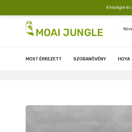
Szállítási díj: 2.200 Ft/csomag átlagosan 3-5 növény fér egy 
A hőségre és 
Növ
MOST ÉRKEZETT
SZOBANÖVÉNY
HOYA