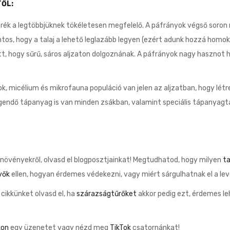
TŐL:
verék a legtöbbjüknek tökéletesen megfelelő. A páfrányok végső sor
os, hogy a talaj a lehető leglazább legyen (ezért adunk hozzá homoko
, hogy sűrű, sáros aljzaton dolgoznának. A páfrányok nagy hasznot h
k, micélium és mikrofauna populáció van jelen az aljzatban, hogy lé
endő tápanyag is van minden zsákban, valamint speciális tápanyagtá
növényekről, olvasd el blogposztjainkat! Megtudhatod, hogy milyen
ta
vők
ellen, hogyan érdemes védekezni, vagy miért sárgulhatnak el a le
 cikkünket olvasd el, ha
szárazságtűrőket
akkor pedig ezt, érdemes l
kon
egy üzenetet vagy nézd meg
TikTok
csatornánkat!