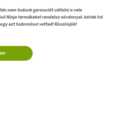
föld
2,5L
2,5L
tén nem tudunk garanciát vállalni a vele
l Ninja termékeket rendelsz növénnyel, kérlek írd
ogy ezt tudomásul vetted! Köszönjük!
zem