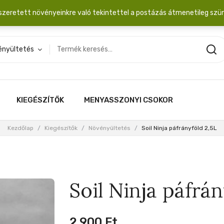
dobozba. 20.000 Ft érték felett INGYEN posta!
szeretett növényeinkre való tekintettel a postázás átmenetileg szü
ényültetés
KIEGÉSZÍTŐK
MENYASSZONYI CSOKOR
Kezdőlap
/
Kiegészítők
/
Növényültetés
/
Soil Ninja páfrányföld 2,5L
Soil Ninja páfrán
2,900
Ft