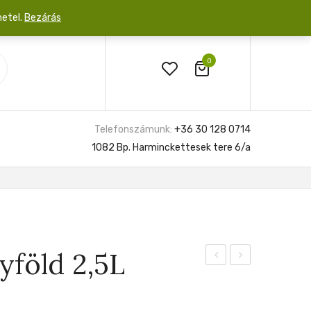
netel.
Bezárás
0
Telefonszámunk:
+36 30 128 0714
1082 Bp. Harminckettesek tere 6/a
yföld 2,5L
Ninja
Ninja
Ficus
kéreg