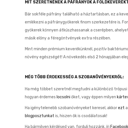
MIT SZERETNÉNEK A PÁFRÁNYOK A FÖLDKEVERÉK
Bár sokféle páfrány található a háztartásban, ez a ke
emlékezni a páfránygyökerek finom szerkezetére is. Font
gyökerek könnyen átkúszhassanak a cserépben, ahelyett
másik előny a féregöntvények extra részében.
Mint minden prémium keverékünknél, pozitív baktériumo
növény egészségét! A növekedés első 2 hónapjában eleg
MÉG TÖBB ÉRDEKESSÉG A SZOBANÖVÉNYEKRŐL:
Ha még többet szeretnél megtudni a különböző trópusi 
hogyan érdemes
locsolni
őket, vagy éppen milyen
kárte
Ha igénytelenebb szobanövényeket keresel, akkor
ezt
a
blogposztunkat
is, hiszen ők is csodálatosak!
Ha bármilyen kérdésed van, fordulj hozzánk, írj
Faceboo