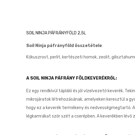
SOIL NINJA PÁFRÁNYFÖLD 2,5L
Soil Ninja páfrányföld összetétele
:
Kókuszrost, perlit, kertészeti homok, zeolit, gilisztah
A SOIL NINJA PÁFRÁNY FÖLDKEVERÉKRŐL:
Ez egy rendkívül tápláló és jól vízelvezető keverék. Te
mikrojáratok létrehozásának, amelyeken keresztül a g
hogy ez a keverék termékeny és nedvességmegtartó. A h
légkamrákat szór szét a cserépben. A keverékben lévő z