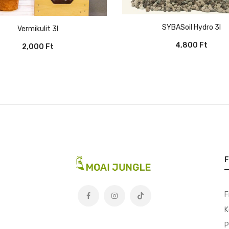
SYBASoil Hydro 3l
Vermikulit 3l
4,800
Ft
2,000
Ft
F
F
K
t
P