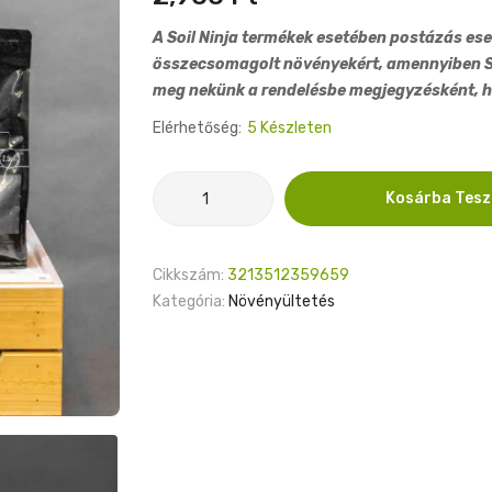
A Soil Ninja termékek esetében postázás ese
összecsomagolt növényekért, amennyiben Soi
meg nekünk a rendelésbe megjegyzésként, h
Elérhetőség:
5 Készleten
Soil
Kosárba Tes
Ninja
páfrányföld
2,5L
Cikkszám:
3213512359659
mennyiség
Kategória:
Növényültetés