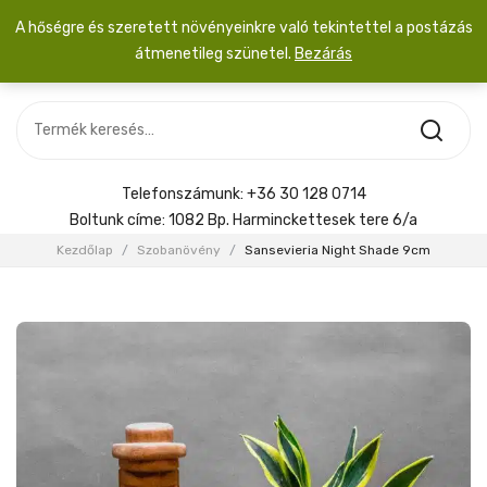
A hőségre és szeretett növényeinkre való tekintettel a postázás
átmenetileg szünetel.
Bezárás
Nincs termék a kosárban.
MOST ÉRKEZETT
Most érkezett
Szobanövény
SZOBANÖVÉNY
Hoya
Kiegészítők
HOYA
Telefonszámunk:
+36 30 128 0714
Menyasszonyi csokor
Boltunk címe:
1082 Bp. Harminckettesek tere 6/a
KIEGÉSZÍTŐK
Kezdőlap
/
Szobanövény
/
Sansevieria Night Shade 9cm
MENYASSZONYI CSOKOR