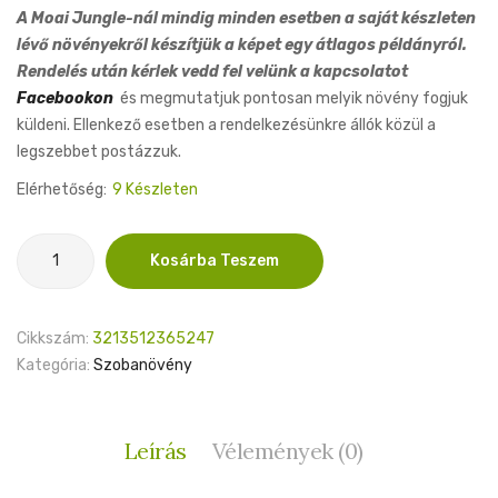
A Moai Jungle-nál mindig minden esetben a saját készleten
lévő növényekről készítjük a képet egy átlagos példányról.
Rendelés után kérlek vedd fel velünk a kapcsolatot
Facebookon
és megmutatjuk pontosan melyik növény fogjuk
küldeni. Ellenkező esetben a rendelkezésünkre állók közül a
legszebbet postázzuk.
Elérhetőség:
9 Készleten
Sansevieria
Kosárba Teszem
Night
Shade
9cm
Cikkszám:
3213512365247
mennyiség
Kategória:
Szobanövény
Leírás
Vélemények (0)