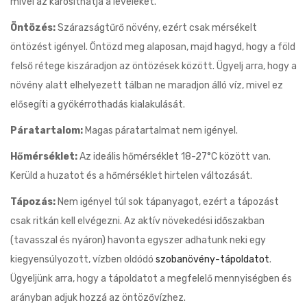
mivel az károsíthatja a leveleket.
Öntözés:
Szárazságtűrő növény, ezért csak mérsékelt
öntözést igényel. Öntözd meg alaposan, majd hagyd, hogy a föld
felső rétege kiszáradjon az öntözések között. Ügyelj arra, hogy a
növény alatt elhelyezett tálban ne maradjon álló víz, mivel ez
elősegíti a gyökérrothadás kialakulását.
Páratartalom:
Magas páratartalmat nem igényel.
Hőmérséklet:
Az ideális hőmérséklet 18-27°C között van.
Kerüld a huzatot és a hőmérséklet hirtelen változását.
Tápozás:
Nem igényel túl sok tápanyagot, ezért a tápozást
csak ritkán kell elvégezni. Az aktív növekedési időszakban
(tavasszal és nyáron) havonta egyszer adhatunk neki egy
kiegyensúlyozott, vízben oldódó
szobanövény-tápoldatot
.
Ügyeljünk arra, hogy a tápoldatot a megfelelő mennyiségben és
arányban adjuk hozzá az öntözővízhez.