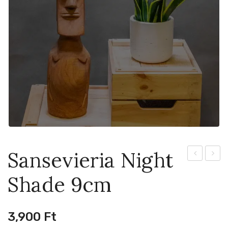
Sansevieria Night
T-
Cadm
Shade 9cm
Rex
Red
Hybrid
19cm
Pink
3,900
Ft
8cm