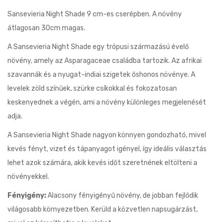
Sansevieria Night Shade 9 cm-es cserépben. A növény
átlagosan 30cm magas.
A Sansevieria Night Shade egy trópusi származású évelő
növény, amely az Asparagaceae családba tartozik. Az afrikai
szavannák és a nyugat-indiai szigetek őshonos növénye. A
levelek zöld színűek, szürke csíkokkal és fokozatosan
keskenyednek a végén, ami a növény különleges megjelenését
adja.
A Sansevieria Night Shade nagyon könnyen gondozható, mivel
kevés fényt, vizet és tápanyagot igényel, így ideális választás
lehet azok számára, akik kevés időt szeretnének eltölteni a
növényekkel.
Fényigény:
Alacsony fényigényű növény, de jobban fejlődik
világosabb környezetben. Kerüld a közvetlen napsugárzást,