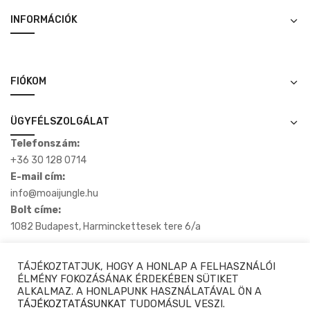
INFORMÁCIÓK
FIÓKOM
ÜGYFÉLSZOLGÁLAT
Telefonszám:
+36 30 128 0714
E-mail cím:
info@moaijungle.hu
Bolt címe:
1082 Budapest, Harminckettesek tere 6/a
TÁJÉKOZTATJUK, HOGY A HONLAP A FELHASZNÁLÓI
ÉLMÉNY FOKOZÁSÁNAK ÉRDEKÉBEN SÜTIKET
ALKALMAZ. A HONLAPUNK HASZNÁLATÁVAL ÖN A
Copyright © 2020-2025 Moaijungle.hu. Minden Jog Fenntartva.
TÁJÉKOZTATÁSUNKAT
TUDOMÁSUL VESZI.