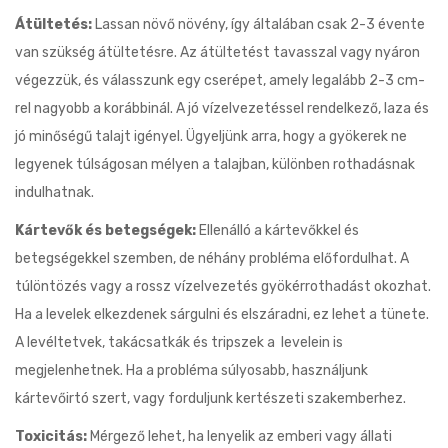
Átültetés:
Lassan növő növény, így általában csak 2-3 évente
van szükség átültetésre. Az átültetést tavasszal vagy nyáron
végezzük, és válasszunk egy cserépet, amely legalább 2-3 cm-
rel nagyobb a korábbinál. A jó vízelvezetéssel rendelkező, laza és
jó minőségű talajt igényel. Ügyeljünk arra, hogy a gyökerek ne
legyenek túlságosan mélyen a talajban, különben rothadásnak
indulhatnak.
Kártevők és betegségek:
Ellenálló a kártevőkkel és
betegségekkel szemben, de néhány probléma előfordulhat. A
túlöntözés vagy a rossz vízelvezetés gyökérrothadást okozhat.
Ha a levelek elkezdenek sárgulni és elszáradni, ez lehet a tünete.
A levéltetvek, takácsatkák és tripszek a levelein is
megjelenhetnek. Ha a probléma súlyosabb, használjunk
kártevőirtó szert, vagy forduljunk kertészeti szakemberhez.
Toxicitás:
Mérgező lehet, ha lenyelik az emberi vagy állati