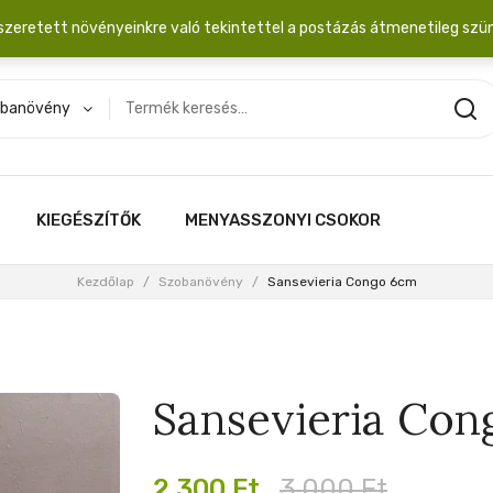
dobozba. 20.000 Ft érték felett INGYEN posta!
szeretett növényeinkre való tekintettel a postázás átmenetileg szü
banövény
KIEGÉSZÍTŐK
MENYASSZONYI CSOKOR
Kezdőlap
/
Szobanövény
/
Sansevieria Congo 6cm
Sansevieria Co
Original
Current
2,300
Ft
3,000
Ft