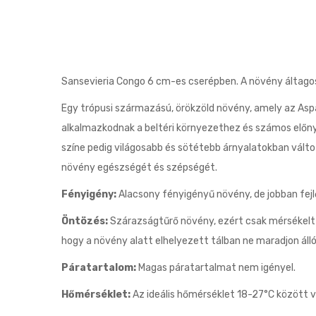
Sansevieria Congo 6 cm-es cserépben. A növény áltag
Egy trópusi származású, örökzöld növény, amely az Aspa
alkalmazkodnak a beltéri környezethez és számos előnyö
színe pedig világosabb és sötétebb árnyalatokban vált
növény egészségét és szépségét.
Fényigény:
Alacsony fényigényű növény, de jobban fejlő
Öntözés:
Szárazságtűrő növény, ezért csak mérsékelt ö
hogy a növény alatt elhelyezett tálban ne maradjon álló 
Páratartalom:
Magas páratartalmat nem igényel.
Hőmérséklet:
Az ideális hőmérséklet 18-27°C között v