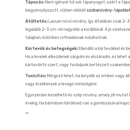
Tápozás:
Nem igényel túl sok tápanyagot, ezért a tápo
kiegyensúlyozott, vízben oldódó
szobanövény-tápolda
Átültetés:
Lassan növő növény, így általában csak 2-
legalább 2-3 cm-rel nagyobb a korábbinál. A jó vízelveze
talajban, különben rothadásnak indulhatnak.
Kártevők és betegségek:
Ellenálló a kártevőkkel és
Ha a levelek elkezdenek sárgulni és elszáradni, ez lehet
kártevőirtó szert, vagy forduljunk kertészeti szakembe
Toxicitás:
Mérgező lehet, ha lenyelik az emberi vagy 
vagy érzékenyek a levegő minőségére.
Egyszerűen kezelhető és szép növény, amely jól mutat 
évekig. Ha bármilyen kérdésed van a gondozásával kapc
**