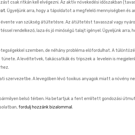
zást csak ritkán kell elvégezni. Az aktív növekedési időszakban (tav
tot
. Ügyeljünk arra, hogy a tápoldatot a megfelelő mennyiségben és 
3 évente van szükség átültetésre. Az átültetést tavasszal vagy nyár
téssel rendelkező, laza és jó minőségű talajt igényel. Ügyeljünk arra
 betegségekkel szemben, de néhány probléma előfordulhat. A túlöntöz
 a tünete. A levéltetvek, takácsatkák és tripszek a levelein is megjel
rhez.
állati szervezetbe. A levegőben lévő toxikus anyagok miatt a növény 
bármilyen belső térben. Ha betartjuk a fent említett gondozási útmu
solatban,
fordulj hozzánk bizalommal
.