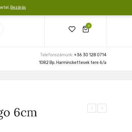
netel.
Bezárás
0
Telefonszámunk:
+36 30 128 0714
1082 Bp. Harminckettesek tere 6/a
ngo 6cm
Black
Makoyana
Diamond
6cm