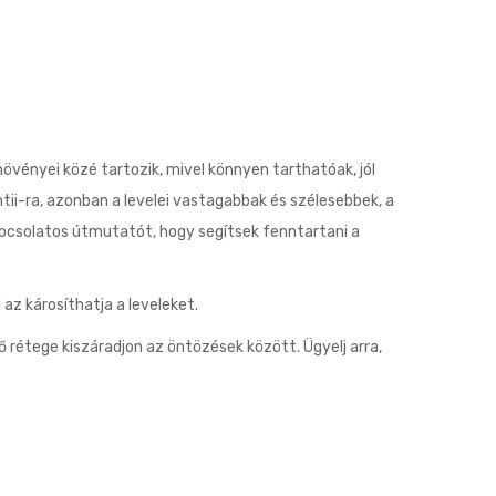
övényei közé tartozik, mivel könnyen tarthatóak, jól
ii-ra, azonban a levelei vastagabbak és szélesebbek, a
apcsolatos útmutatót, hogy segítsek fenntartani a
az károsíthatja a leveleket.
 rétege kiszáradjon az öntözések között. Ügyelj arra,