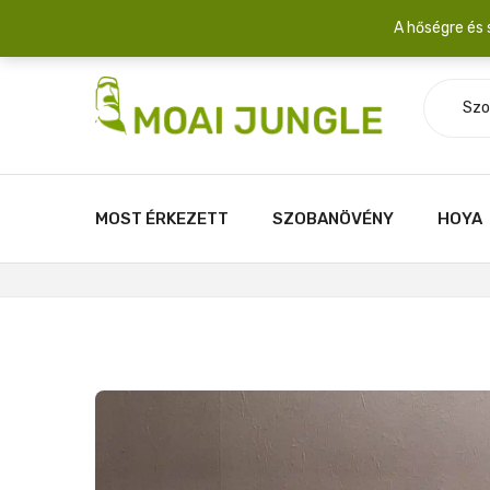
Szállítási díj: 2.200 Ft/csomag átlagosan 3-5 növény fér egy 
A hőségre és 
Szo
MOST ÉRKEZETT
SZOBANÖVÉNY
HOYA