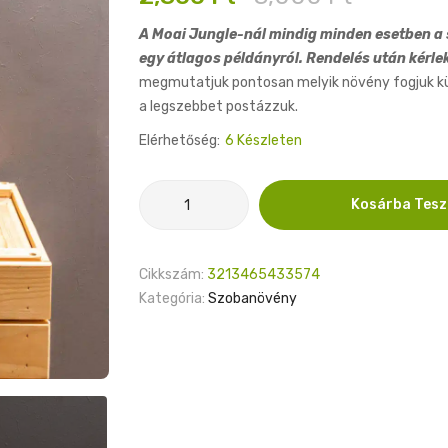
price
price
A Moai Jungle-nál mindig minden esetben a s
was:
is:
egy átlagos példányról. Rendelés után kérle
3,000 Ft.
2,300 Ft.
megmutatjuk pontosan melyik növény fogjuk küld
a legszebbet postázzuk.
Elérhetőség:
6 Készleten
Sansevieria
Kosárba Tes
Congo
6cm
mennyiség
Cikkszám:
3213465433574
Kategória:
Szobanövény