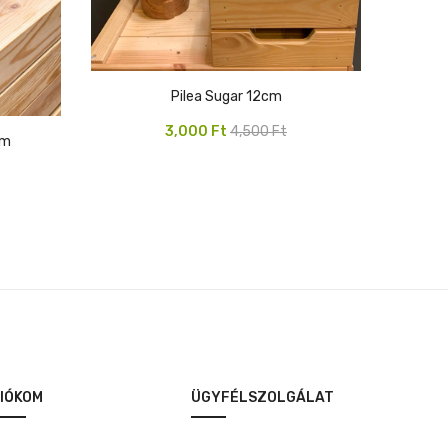
Pilea Sugar 12cm
Original
Current
3,000
Ft
4,500
Ft
cm
price
price
was:
is:
4,500 Ft.
3,000 Ft.
IÓKOM
ÜGYFÉLSZOLGÁLAT