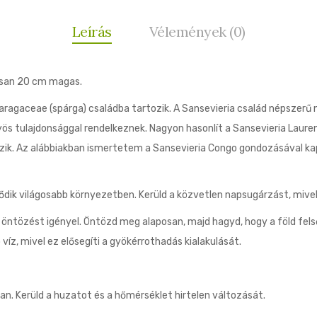
Leírás
Vélemények (0)
osan 20 cm magas.
ragaceae (spárga) családba tartozik. A Sansevieria család népszerű n
s tulajdonsággal rendelkeznek. Nagyon hasonlít a Sansevieria Laurent
ozik. Az alábbiakban ismertetem a Sansevieria Congo gondozásával k
dik világosabb környezetben. Kerüld a közvetlen napsugárzást, mivel 
ntözést igényel. Öntözd meg alaposan, majd hagyd, hogy a föld felső
víz, mivel ez elősegíti a gyökérrothadás kialakulását.
an. Kerüld a huzatot és a hőmérséklet hirtelen változását.