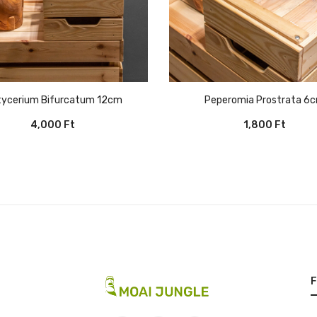
atycerium Bifurcatum 12cm
Peperomia Prostrata 6
4,000
Ft
1,800
Ft
F