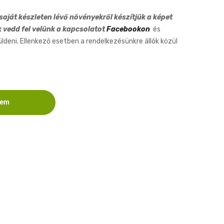
9cm
aját készleten lévő növényekről készítjük a képet
k vedd fel velünk a kapcsolatot
Facebookon
és
eni. Ellenkező esetben a rendelkezésünkre állók közül
zem