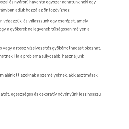
asszal és nyáron) havonta egyszer adhatunk neki egy
arányban adjuk hozzá az öntözővízhez.
on végezzük, és válasszunk egy cserépet, amely
, hogy a gyökerek ne legyenek túlságosan mélyen a
és vagy a rossz vízelvezetés gyökérrothadást okozhat.
enhetnek. Ha a probléma súlyosabb, használjunk
nem ajánlott azoknak a személyeknek, akik asztmásak
tatót, egészséges és dekoratív növényünk lesz hosszú