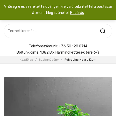
A hőségre és szeretett növényeinkre való tekintettel a postázás
átmenetileg szünetel.
Bezárás
Nincs termék a kosárban.
MOST ÉRKEZETT
Most érkezett
Szobanövény
SZOBANÖVÉNY
Hoya
Kiegészítők
HOYA
Telefonszámunk:
+36 30 128 0714
Menyasszonyi csokor
Boltunk címe:
1082 Bp. Harminckettesek tere 6/a
KIEGÉSZÍTŐK
Kezdőlap
/
Szobanövény
/
Polyscias Heart 12cm
MENYASSZONYI CSOKOR