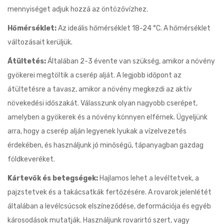
mennyiséget adjuk hozzá az öntözővízhez.
Hőmérséklet:
Az ideális hőmérséklet 18-24 °C. A hőmérséklet
változásait kerüljük.
Átültetés:
Általában 2-3 évente van szükség, amikor a növény
gyökerei megtöltik a cserép alját. A legjobb időpont az
átültetésre a tavasz, amikor a növény megkezdi az aktív
növekedési időszakát. Válasszunk olyan nagyobb cserépet,
amelyben a gyökerek és a növény könnyen elférnek. Ügyeljünk
arra, hogy a cserép alján legyenek lyukak a vízelvezetés
érdekében, és használjunk jó minőségű, tápanyagban gazdag
földkeveréket.
Kártevők és betegségek:
Hajlamos lehet a levéltetvek, a
pajzstetvek és a takácsatkák fertőzésére. A rovarok jelenlétét
általában a levélcsúcsok elszíneződése, deformációja és egyéb
károsodások mutatják. Használjunk rovarirtó szert, vagy