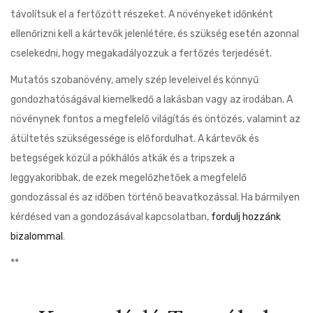
távolítsuk el a fertőzött részeket. A növényeket időnként
ellenőrizni kell a kártevők jelenlétére, és szükség esetén azonnal
cselekedni, hogy megakadályozzuk a fertőzés terjedését.
Mutatós szobanövény, amely szép leveleivel és könnyű
gondozhatóságával kiemelkedő a lakásban vagy az irodában. A
növénynek fontos a megfelelő világítás és öntözés, valamint az
átültetés szükségessége is előfordulhat. A kártevők és
betegségek közül a pókhálós atkák és a tripszek a
leggyakoribbak, de ezek megelőzhetőek a megfelelő
gondozással és az időben történő beavatkozással. Ha bármilyen
kérdésed van a gondozásával kapcsolatban,
fordulj hozzánk
bizalommal
.
**