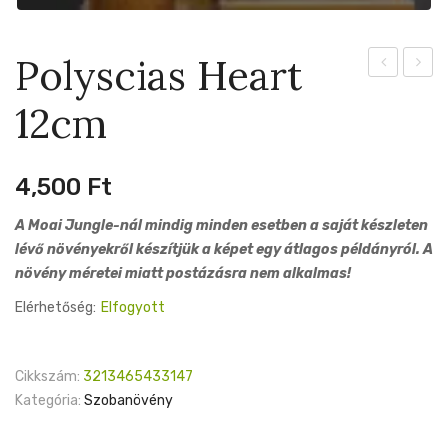
Polyscias Heart
Ming
Albom
12cm
17cm
10cm
4,500
Ft
A Moai Jungle-nál mindig minden esetben a saját készleten
lévő növényekről készítjük a képet egy átlagos példányról.
A
növény méretei miatt postázásra nem alkalmas!
Elérhetőség:
Elfogyott
Cikkszám:
3213465433147
Kategória:
Szobanövény