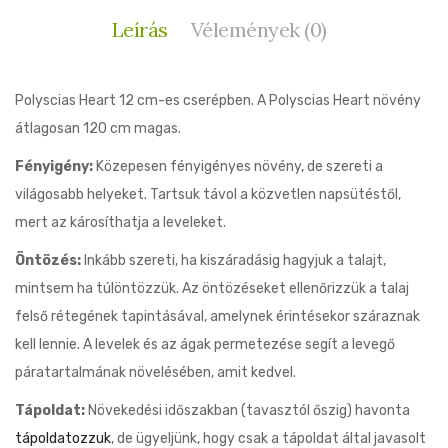
Leírás
Vélemények (0)
Polyscias Heart 12 cm-es cserépben. A Polyscias Heart növény
átlagosan 120 cm magas.
Fényigény:
Közepesen fényigényes növény, de szereti a
világosabb helyeket. Tartsuk távol a közvetlen napsütéstől,
mert az károsíthatja a leveleket.
Öntözés:
Inkább szereti, ha kiszáradásig hagyjuk a talajt,
mintsem ha túlöntözzük. Az öntözéseket ellenőrizzük a talaj
felső rétegének tapintásával, amelynek érintésekor száraznak
kell lennie. A levelek és az ágak permetezése segít a levegő
páratartalmának növelésében, amit kedvel.
Tápoldat:
Növekedési időszakban (tavasztól őszig) havonta
tápoldatozzuk
, de ügyeljünk, hogy csak a tápoldat által javasolt