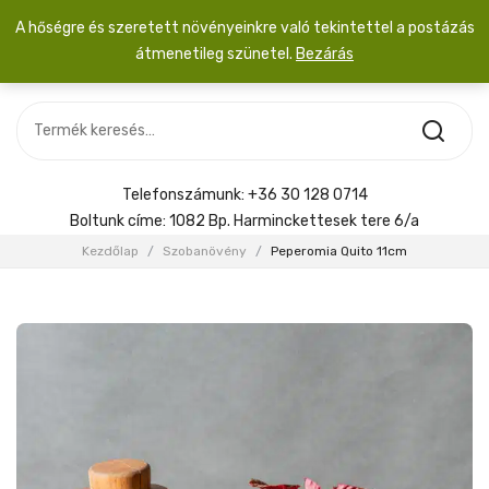
A hőségre és szeretett növényeinkre való tekintettel a postázás
átmenetileg szünetel.
Bezárás
Nincs termék a kosárban.
MOST ÉRKEZETT
Most érkezett
Szobanövény
SZOBANÖVÉNY
Hoya
Kiegészítők
HOYA
Telefonszámunk:
+36 30 128 0714
Menyasszonyi csokor
Boltunk címe:
1082 Bp. Harminckettesek tere 6/a
KIEGÉSZÍTŐK
Kezdőlap
/
Szobanövény
/
Peperomia Quito 11cm
MENYASSZONYI CSOKOR