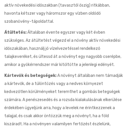
aktív növekedési időszakban (tavasztól őszig) ritkábban,
havonta kétszer vagy háromszor egy vízben oldódó
szobanövény-tápoldattal.
Átültetés:
Általában évente egyszer vagy két évben
szükséges. Az átültetést végezd el a növény aktív növekedési
időszakában, használj jó vízelvezetéssel rendelkező
talajkeveréket, és ültessd át a növényt egy nagyobb cserépbe,
amikor a gyökérrendszer már kitöltötte a jelenlegi edényét.
Kártevők és betegségek:
A növényt általában nem támadják
a kártevők, de a túlöntözés vagy a nedves környezet
kedvezőtlen körülményeket teremthet a gombás betegségek
számára. A penészesedés és a rozsda kialakulásának elkerülése
érdekében ügyeljünk arra, hogy a levelek ne érintkezzenek a
talajjal, és csak akkor öntözzük meg a növényt, ha a föld
kiszáradt. Ha a növényen valamilyen fertőzést észlelünk,