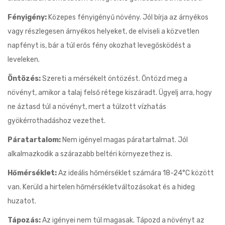
Fényigény:
Közepes fényigényű növény. Jól bírja az árnyékos
vagy részlegesen árnyékos helyeket, de elviseli a közvetlen
napfényt is, bár a túl erős fény okozhat levegősködést a
leveleken.
Öntözés:
Szereti a mérsékelt öntözést. Öntözd meg a
növényt, amikor a talaj felső rétege kiszáradt. Ügyelj arra, hogy
ne áztasd túl a növényt, mert a túlzott vízhatás
gyökérrothadáshoz vezethet.
Páratartalom:
Nem igényel magas páratartalmat. Jól
alkalmazkodik a szárazabb beltéri környezethez is.
Hőmérséklet:
Az ideális hőmérséklet számára 18-24°C között
van. Kerüld a hirtelen hőmérsékletváltozásokat és a hideg
huzatot.
Tápozás:
Az igényei nem túl magasak. Tápozd a növényt az