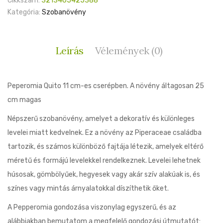
Cikkszám:
3213465425388
Kategória:
Szobanövény
Leírás
Vélemények (0)
Peperomia Quito 11 cm-es cserépben. A növény áltagosan 25
cm magas
Népszerű szobanövény, amelyet a dekoratív és különleges
levelei miatt kedvelnek. Ez a növény az Piperaceae családba
tartozik, és számos különböző fajtája létezik, amelyek eltérő
méretű és formájú levelekkel rendelkeznek. Levelei lehetnek
húsosak, gömbölyűek, hegyesek vagy akár szív alakúak is, és
színes vagy mintás árnyalatokkal díszíthetik őket.
A Pepperomia gondozása viszonylag egyszerű, és az
alábbiakban bemutatom a megfelelő gondozási útmutatót: