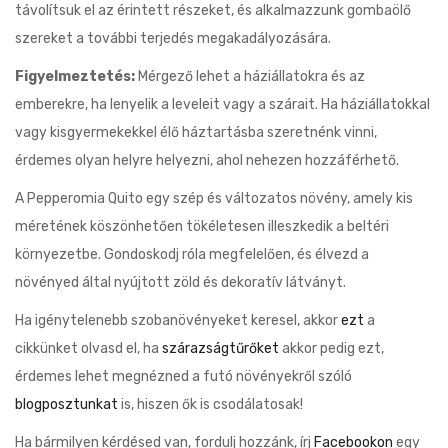
távolítsuk el az érintett részeket, és alkalmazzunk gombaölő
szereket a további terjedés megakadályozására.
Figyelmeztetés:
Mérgező lehet a háziállatokra és az
emberekre, ha lenyelik a leveleit vagy a szárait. Ha háziállatokkal
vagy kisgyermekekkel élő háztartásba szeretnénk vinni,
érdemes olyan helyre helyezni, ahol nehezen hozzáférhető.
A Pepperomia Quito egy szép és változatos növény, amely kis
méretének köszönhetően tökéletesen illeszkedik a beltéri
környezetbe. Gondoskodj róla megfelelően, és élvezd a
növényed által nyújtott zöld és dekoratív látványt.
Ha igénytelenebb szobanövényeket keresel, akkor
ezt
a
cikkünket olvasd el, ha
szárazságtűrőket
akkor pedig ezt,
érdemes lehet megnézned a futó növényekről szóló
blogposztunkat
is, hiszen ők is csodálatosak!
Ha bármilyen kérdésed van, fordulj hozzánk, írj
Facebookon
egy