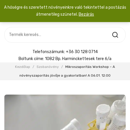
A hőségre és szeretett növényeinkre való tekintettel a postázás
átmenetileg szünetel.
Bezárás
Nincs termék a kosárban.
MOST ÉRKEZETT
Most érkezett
Szobanövény
SZOBANÖVÉNY
Hoya
Kiegészítők
HOYA
Telefonszámunk:
+36 30 128 0714
Menyasszonyi csokor
Boltunk címe:
1082 Bp. Harminckettesek tere 6/a
KIEGÉSZÍTŐK
Kezdőlap
/
Szobanövény
/
Mikroszaporítás Workshop – A
MENYASSZONYI CSOKOR
növényszaporítás jövője a gyakorlatban! A 06.01. 12:00