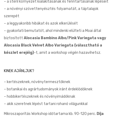
– a steril környezet kialakításának és fenntartásának lépéseit
– a növényi szövettenyésztés folyamatát, a táptalajok
szerepét
– a leggyakoribb hibákat és azok elkerülését
– gyakorlati bemutatót, ahol mindenki elülteti a Moai által
biztosított
Alocasia Bambino Albo/Pink Variegata vagy
Alocasia Black Velvet Albo Variegata (választható a
készlet erejéig)
-t, amit a workshop végén hazavihetsz.
KINEK AJÁNLJUK?
– kertészeknek, növénytermesztőknek
– botanikai és agrártudományok iránt érdeklődőknek
– hobbikertészeknek és növényimádóknak
– akik szeretnek lépést tartani rohanó világunkkal
Mikroszaporítás Workshop időtartama kb. 90-120 perc.
Díja