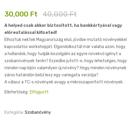
Original
Current
30,000
Ft
40,000
Ft
price
price
A helyed csak akkor biztosított, ha bankkártyával vagy
was:
is:
előreutalással kifizeted!
40,000 Ft.
30,000 Ft.
Elhoztuk nektek Magyarország első, jövőbe mutató növényekkel
kapcsolatos workshopját. Elgondolkoztál már valaha azon, hogy
a hollandok, hogy tudják kiszolgálni az egyre növekvő igényt a
szobanövények terén? Eszedbe jutott-e, hogy lehetséges, hogy
minden nap kijön valamilyen új növény? Hogy minden növénynek
záros határidőn belül lesz egy variegata verziója?
A válasz a TC-s növények avagy a mikroszaporított növények.
Elérhetőség:
Elfogyott
Kategória:
Szobanövény