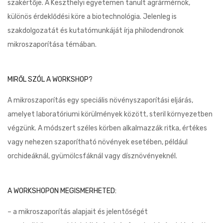
szakértője. A Keszthelyi egyetemen tanult agrármérnök,
különös érdeklődési köre a biotechnológia. Jelenleg is
szakdolgozatát és kutatómunkáját írja philodendronok
mikroszaporítása témában.
MIRŐL SZÓL A WORKSHOP?
A mikroszaporítás egy speciális növényszaporítási eljárás,
amelyet laboratóriumi körülmények között, steril környezetben
végzünk. A módszert széles körben alkalmazzák ritka, értékes
vagy nehezen szaporítható növények esetében, például
orchideáknál, gyümölcsfáknál vagy dísznövényeknél.
A WORKSHOPON MEGISMERHETED:
– a mikroszaporítás alapjait és jelentőségét