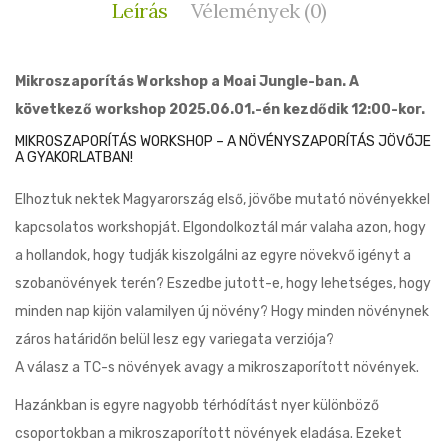
Leírás
Vélemények (0)
Mikroszaporítás Workshop a Moai Jungle-ban. A
következő workshop 2025.06.01.-én kezdődik 12:00-kor.
MIKROSZAPORÍTÁS WORKSHOP – A NÖVÉNYSZAPORÍTÁS JÖVŐJE
A GYAKORLATBAN!
Elhoztuk nektek Magyarország első, jövőbe mutató növényekkel
kapcsolatos workshopját. Elgondolkoztál már valaha azon, hogy
a hollandok, hogy tudják kiszolgálni az egyre növekvő igényt a
szobanövények terén? Eszedbe jutott-e, hogy lehetséges, hogy
minden nap kijön valamilyen új növény? Hogy minden növénynek
záros határidőn belül lesz egy variegata verziója?
A válasz a TC-s növények avagy a mikroszaporított növények.
Hazánkban is egyre nagyobb térhódítást nyer különböző
csoportokban a mikroszaporított növények eladása. Ezeket