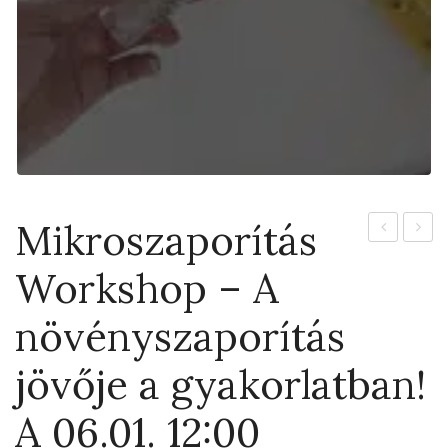
Mikroszaporítás
Ninja
Bisma
Workshop – A
kéreg
12cm
2,5L
növényszaporítás
jövője a gyakorlatban!
A 06.01. 12:00