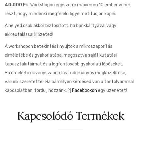
40.000 Ft
. Workshopon egyszerre maximum 10 ember vehet
részt, hogy mindenki megfelelő figyelmet tudjon kapni.
A helyed csak akkor biztosított, ha bankkártyával vagy
előreutalással kifizeted!
A workshopon betekintést nyújtok a mikroszaporítás
elméletébe és gyakorlatába, megosztva saját kutatási
tapasztalataimat és a legfontosabb gyakorlati lépéseket.
Ha érdekel a növényszaporítás tudományos megközelítése,
várunk szeretettel! Ha bármilyen kérdésed van a tanfolyammal
kapcsolatban, fordulj hozzánk, írj
Facebookon
egy üzenetet!
Kapcsolódó Termékek