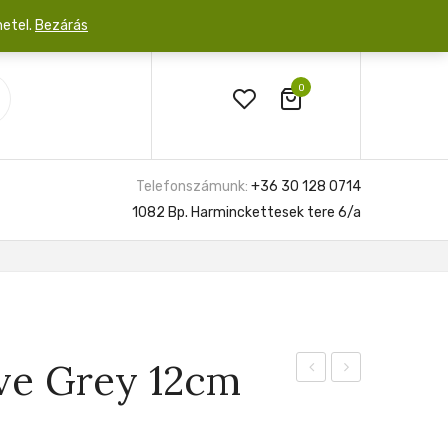
netel.
Bezárás
0
Telefonszámunk:
+36 30 128 0714
1082 Bp. Harminckettesek tere 6/a
ve Grey 12cm
Jungle
Bulbifera
Bush