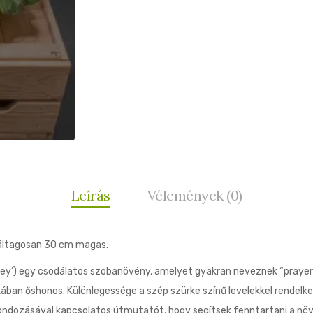
Leírás
Vélemények (0)
 áltagosan 30 cm magas.
Grey’) egy csodálatos szobanövény, amelyet gyakran neveznek “prayer
ikában őshonos. Különlegessége a szép szürke színű levelekkel rendelk
ondozásával kapcsolatos útmutatót, hogy segítsek fenntartani a nö