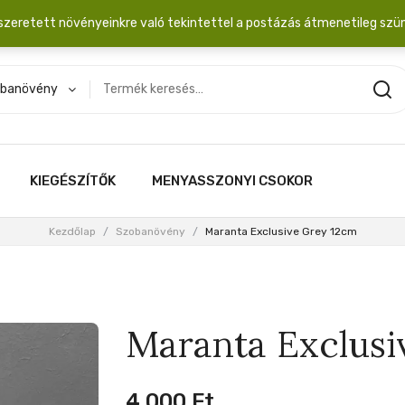
dobozba. 20.000 Ft érték felett INGYEN posta!
szeretett növényeinkre való tekintettel a postázás átmenetileg szü
banövény
KIEGÉSZÍTŐK
MENYASSZONYI CSOKOR
Kezdőlap
/
Szobanövény
/
Maranta Exclusive Grey 12cm
Maranta Exclusi
4,000
Ft