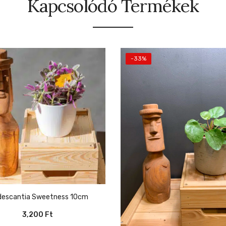
Kapcsolódó Termékek
-33%
adescantia Sweetness 10cm
3,200
Ft