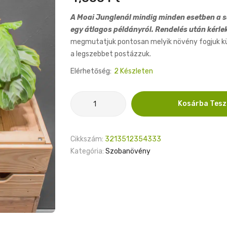
A Moai Junglenál mindig minden esetben a sa
egy átlagos példányról. Rendelés után kérle
megmutatjuk pontosan melyik növény fogjuk küld
a legszebbet postázzuk.
Elérhetőség:
2 Készleten
Maranta
Kosárba Tes
Exclusive
Grey
12cm
Cikkszám:
3213512354333
mennyiség
Kategória:
Szobanövény