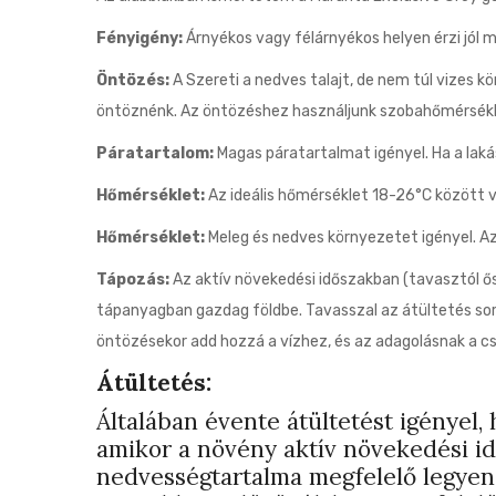
Fényigény:
Árnyékos vagy félárnyékos helyen érzi jól m
Öntözés:
A Szereti a nedves talajt, de nem túl vizes k
öntöznénk. Az öntözéshez használjunk szobahőmérsékletű 
Páratartalom:
Magas páratartalmat igényel. Ha a lakás
Hőmérséklet:
Az ideális hőmérséklet 18-26°C között va
Hőmérséklet:
Meleg és nedves környezetet igényel. Az
Tápozás:
Az aktív növekedési időszakban (tavasztól ő
tápanyagban gazdag földbe. Tavasszal az átültetés sorá
öntözésekor add hozzá a vízhez, és az adagolásnak a c
Átültetés:
Általában évente átültetést igényel,
amikor a növény aktív növekedési idő
nedvességtartalma megfelelő legyen,