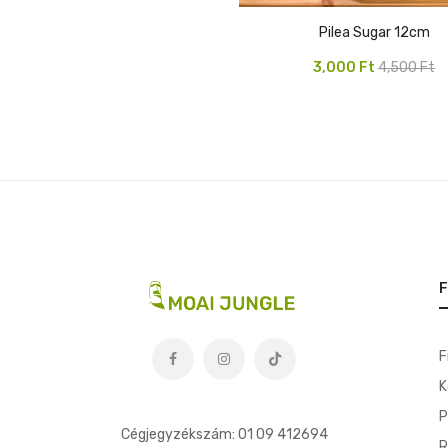
Pilea Sugar 12cm
Original
Current
3,000
Ft
4,500
Ft
price
price
was:
is:
4,500 Ft.
3,000 Ft.
F
F
K
t
P
Cégjegyzékszám: 01 09 412694
R