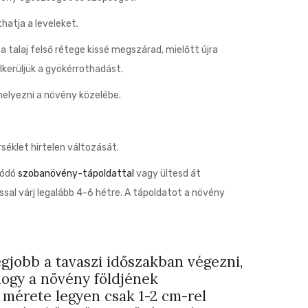
hatja a leveleket.
 talaj felső rétege kissé megszárad, mielőtt újra
lkerüljük a gyökérrothadást.
 helyezni a növény közelébe.
séklet hirtelen változását.
dódó
szobanövény-tápoldattal
vagy ültesd át
sal várj legalább 4-6 hétre. A tápoldatot a növény
legjobb a tavaszi időszakban végezni,
 hogy a növény földjének
 mérete legyen csak 1-2 cm-rel