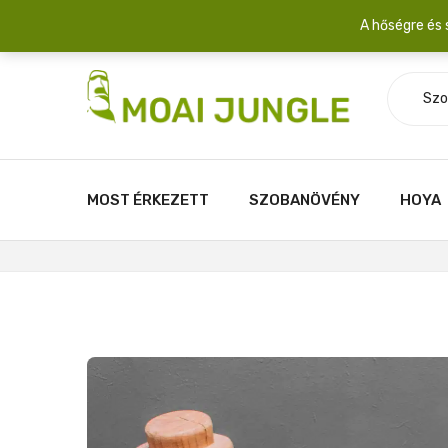
Szállítási díj: 2.200 Ft/csomag átlagosan 3-5 növény fér egy 
A hőségre és 
Szo
MOST ÉRKEZETT
SZOBANÖVÉNY
HOYA