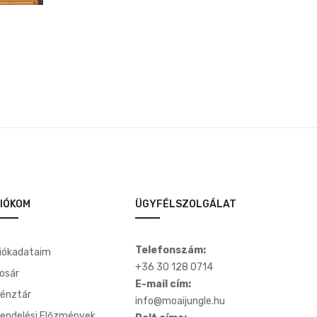
IÓKOM
ÜGYFÉLSZOLGÁLAT
Telefonszám:
iókadataim
+36 30 128 0714
osár
E-mail cím:
énztár
info@moaijungle.hu
endelési Előzmények