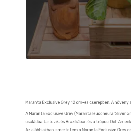
Maranta Exclusive Grey 12 cm-es cserépben. A növény
A Maranta Exclusive Grey (Maranta leuconeura ‘Silver 
családba tartozik, és Brazíliában és a trópusi Dél-Amer
Az alábbiakban ismertetem a Maranta Exclusive Grey g