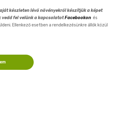
ját készleten lévő növényekről készítjük a képet
k vedd fel velünk a kapcsolatot
Facebookon
és
eni. Ellenkező esetben a rendelkezésünkre állók közül
zem