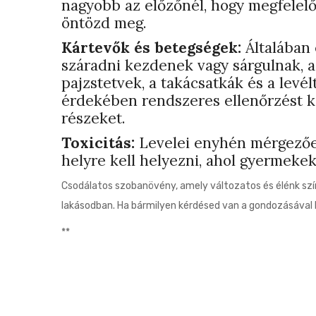
nagyobb az előzőnél, hogy megfelelő
öntözd meg.
Kártevők és betegségek:
Általában 
száradni kezdenek vagy sárgulnak, az
pajzstetvek, a takácsatkák és a lev
érdekében rendszeres ellenőrzést kel
részeket.
Toxicitás:
Levelei enyhén mérgezőek 
helyre kell helyezni, ahol gyermekek
Csodálatos szobanövény, amely változatos és élénk szí
lakásodban. Ha bármilyen kérdésed van a gondozásával
**