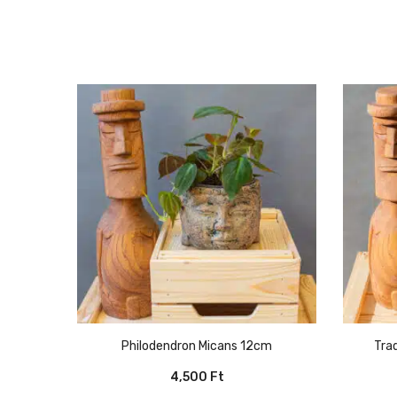
Philodendron Micans 12cm
Tr
4,500
Ft