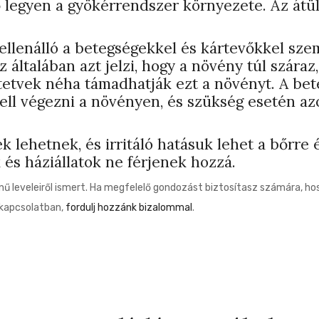
 legyen a gyökérrendszer környezete. Az átü
ellenálló a betegségekkel és kártevőkkel sze
 általában azt jelzi, hogy a növény túl száraz
éltetvek néha támadhatják ezt a növényt. A b
l végezni a növényen, és szükség esetén azonn
lehetnek, és irritáló hatásuk lehet a bőrre 
 és háziállatok ne férjenek hozzá.
nű leveleiről ismert. Ha megfelelő gondozást biztosítasz számára, h
 kapcsolatban,
fordulj hozzánk bizalommal
.