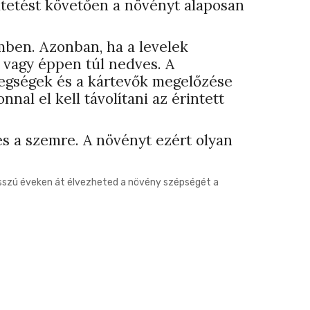
ltetést követően a növényt alaposan
mben. Azonban, ha a levelek
, vagy éppen túl nedves. A
etegségek és a kártevők megelőzése
al el kell távolítani az érintett
és a szemre. A növényt ezért olyan
osszú éveken át élvezheted a növény szépségét a