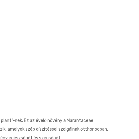
 plant”-nek. Ez az évelő növény a Marantaceae
ezik, amelyek szép díszítéssel szolgálnak otthonodban.
vény egészségét és szépségét.