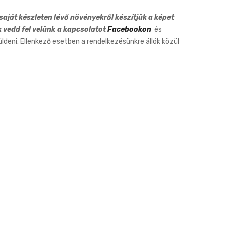
6cm
aját készleten lévő növényekről készítjük a képet
k vedd fel velünk a kapcsolatot
Facebookon
és
eni. Ellenkező esetben a rendelkezésünkre állók közül