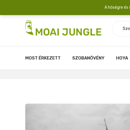
Szállítási díj: 2.200 Ft/csomag átlagosan 3-5 növény fér egy 
A hőségre és 
Szo
MOST ÉRKEZETT
SZOBANÖVÉNY
HOYA