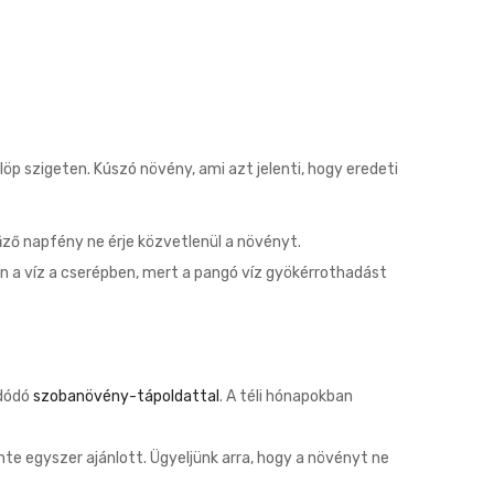
löp szigeten. Kúszó növény, ami azt jelenti, hogy eredeti
űző napfény ne érje közvetlenül a növényt.
jon a víz a cserépben, mert a pangó víz gyökérrothadást
ldódó
szobanövény-tápoldattal
. A téli hónapokban
te egyszer ajánlott. Ügyeljünk arra, hogy a növényt ne