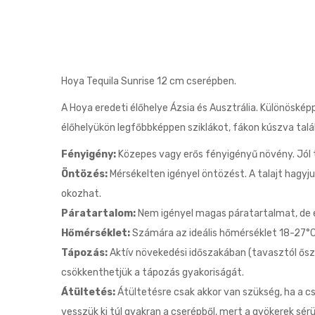
Hoya Tequila Sunrise 12 cm cserépben.
A Hoya eredeti élőhelye Ázsia és Ausztrália. Különösképp
élőhelyükön legfőbbképpen sziklákot, fákon kúszva talá
Fényigény:
Közepes vagy erős fényigényű növény. Jól tű
Öntözés:
Mérsékelten igényel öntözést. A talajt hagyju
okozhat.
Páratartalom:
Nem igényel magas páratartalmat, de 
Hőmérséklet:
Számára az ideális hőmérséklet 18-27°C 
Tápozás:
Aktív növekedési időszakában (tavasztól ősz
csökkenthetjük a tápozás gyakoriságát.
Átültetés:
Átültetésre csak akkor van szükség, ha a cs
vesszük ki túl gyakran a cserépből, mert a gyökerek sér