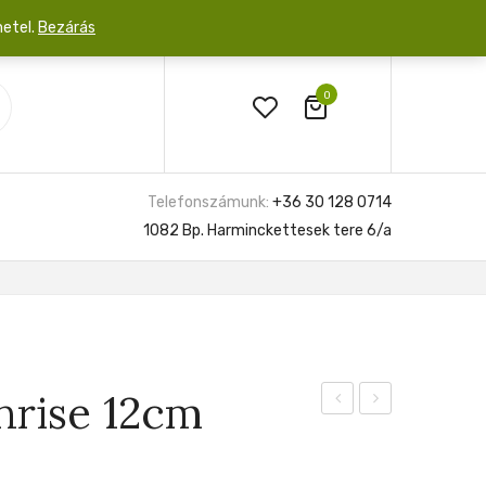
netel.
Bezárás
0
Telefonszámunk:
+36 30 128 0714
1082 Bp. Harminckettesek tere 6/a
nrise 12cm
gageana
Veitchii
Aurea
6cm