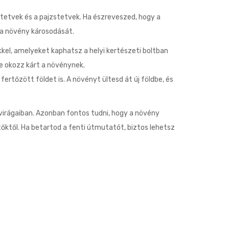
tetvek és a pajzstetvek. Ha észreveszed, hogy a
 a növény károsodását.
kkel, amelyeket kaphatsz a helyi kertészeti boltban
ne okozz kárt a növénynek.
ertőzött földet is. A növényt ültesd át új földbe, és
virágaiban. Azonban fontos tudni, hogy a növény
őktől. Ha betartod a fenti útmutatót, biztos lehetsz