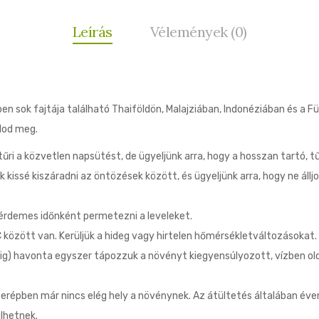
Leírás
Vélemények (0)
en sok fajtája található Thaiföldön, Malajziában, Indonéziában és a Fü
lod meg.
ri a közvetlen napsütést, de ügyeljünk arra, hogy a hosszan tartó, t
k kissé kiszáradni az öntözések között, és ügyeljünk arra, hogy ne áll
érdemes időnként permetezni a leveleket.
között van. Kerüljük a hideg vagy hirtelen hőmérsékletváltozásokat.
ig) havonta egyszer tápozzuk a növényt kiegyensúlyozott, vízben o
erépben már nincs elég hely a növénynek. Az átültetés általában éven
ülhetnek.