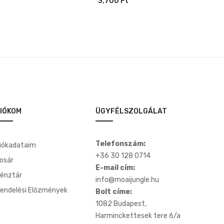
3,700
Ft
IÓKOM
ÜGYFÉLSZOLGÁLAT
Telefonszám:
iókadataim
+36 30 128 0714
osár
E-mail cím:
énztár
info@moaijungle.hu
endelési Előzmények
Bolt címe:
1082 Budapest,
Harminckettesek tere 6/a