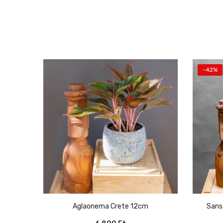
-42%
Aglaonema Crete 12cm
San