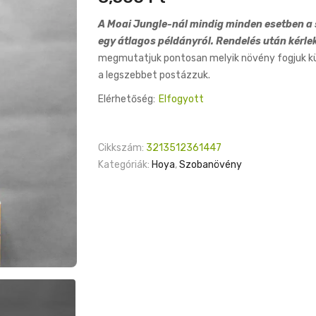
A Moai Jungle-nál mindig minden esetben a s
egy átlagos példányról. Rendelés után kérle
megmutatjuk pontosan melyik növény fogjuk küld
a legszebbet postázzuk.
Elérhetőség:
Elfogyott
Cikkszám:
3213512361447
Kategóriák:
Hoya
,
Szobanövény