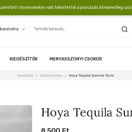
dobozba. 20.000 Ft érték felett INGYEN posta!
szeretett növényeinkre való tekintettel a postázás átmenetileg szü
banövény
KIEGÉSZÍTŐK
MENYASSZONYI CSOKOR
Kezdőlap
/
Szobanövény
/
Hoya Tequila Sunrise 12cm
Hoya Tequila Su
8,500
Ft