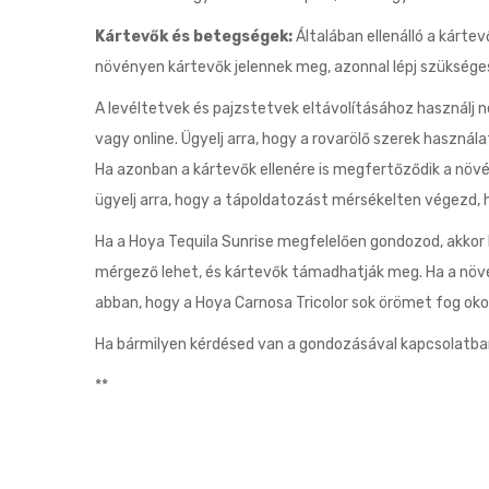
Kártevők és betegségek:
Általában ellenálló a kárt
növényen kártevők jelennek meg, azonnal lépj szükség
A levéltetvek és pajzstetvek eltávolításához használj n
vagy online. Ügyelj arra, hogy a rovarölő szerek haszná
Ha azonban a kártevők ellenére is megfertőződik a növén
ügyelj arra, hogy a tápoldatozást mérsékelten végezd, 
Ha a Hoya Tequila Sunrise megfelelően gondozod, akkor
mérgező lehet, és kártevők támadhatják meg. Ha a növé
abban, hogy a Hoya Carnosa Tricolor sok örömet fog o
Ha bármilyen kérdésed van a gondozásával kapcsolatba
**