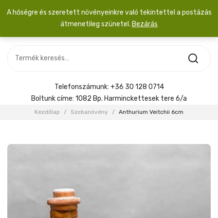
A hőségre és szeretett növényeinkre való tekintettel a postázás
átmenetileg szünetel.
Bezárás
Nincs termék a kosárban.
MOST ÉRKEZETT
Most érkezett
Szobanövény
SZOBANÖVÉNY
Hoya
Kiegészítők
HOYA
Telefonszámunk:
+36 30 128 0714
Menyasszonyi csokor
Boltunk címe:
1082 Bp. Harminckettesek tere 6/a
KIEGÉSZÍTŐK
Kezdőlap
/
Szobanövény
/
Anthurium Veitchii 6cm
MENYASSZONYI CSOKOR