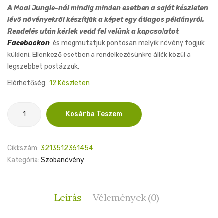
A Moai Jungle-nál mindig minden esetben a saját készleten
lévő növényekről készítjük a képet egy átlagos példányról.
Rendelés után kérlek vedd fel velünk a kapcsolatot
Facebookon
és megmutatjuk pontosan melyik növény fogjuk
küldeni. Ellenkező esetben a rendelkezésünkre állók közül a
legszebbet postázzuk.
Elérhetőség:
12 Készleten
Anthurium
Kosárba Teszem
Veitchii
6cm
mennyiség
Cikkszám:
3213512361454
Kategória:
Szobanövény
Leírás
Vélemények (0)