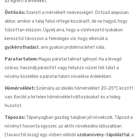
az égheti a leveleket.
Öntözés:
Szereti a mérsékelt nedvességet. Öntözd alaposan
akkor, amikor a talaj felső rétege kiszáradt, de ne hagyd, hogy
túlzottan elázzon. Ügyelj arra, hogy a vízelvezető lyukakon
keresztül távozzon a felesleges víz, hogy elkerüld a
gyökérrothadást
, ami gyakori probléma lehet nála.
Páratartalom:
Magas páratartalmat igényel. Ha a levegő
száraz, használj párásítót vagy helyezz vízzel teli tálat a
növény közelébe a páratartalom növelése érdekében.
Hőmérséklet:
Számára az ideális hőmérséklet 20-25°C között
van. Kerüld a hirtelen hőmérsékletváltozásokat és a hideg
huzatot.
Tápozás:
Tápanyagban gazdag talajban jól növekszik. Tápozd a
növényt havonta egyszer, az aktív növekedési időszakban
(tavasztól őszig) egy vízben oldódó
szobanövény-tápoldattal
, a