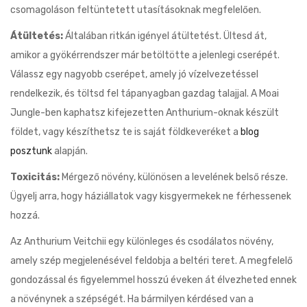
csomagoláson feltüntetett utasításoknak megfelelően.
Átültetés:
Általában ritkán igényel átültetést. Ültesd át,
amikor a gyökérrendszer már betöltötte a jelenlegi cserépét.
Válassz egy nagyobb cserépet, amely jó vízelvezetéssel
rendelkezik, és töltsd fel tápanyagban gazdag talajjal. A Moai
Jungle-ben kaphatsz kifejezetten Anthurium-oknak készült
földet, vagy készíthetsz te is saját földkeveréket a
blog
posztunk
alapján.
Toxicitás:
Mérgező növény, különösen a levelének belső része.
Ügyelj arra, hogy háziállatok vagy kisgyermekek ne férhessenek
hozzá.
Az Anthurium Veitchii egy különleges és csodálatos növény,
amely szép megjelenésével feldobja a beltéri teret. A megfelelő
gondozással és figyelemmel hosszú éveken át élvezheted ennek
a növénynek a szépségét. Ha bármilyen kérdésed van a