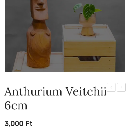
Anthurium Veitchii
Tequila
Minim
6cm
Sunrise
8cm
12cm
3,000
Ft