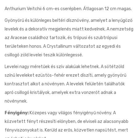
Anthurium Veitchii 6 cm-es cserépben. Átlagosan 12 cm magas.
Gyönyörű és különleges beltéri dísznövény, amelyet a lenyűgöző
levelek és a dekoratív megjelenés miatt kedvelnek. A nemzetség
az Araceae családhoz tartozik, és trópusi és szubtrópusi
területeken honos. A Crystallinum változatot az egyedi és
csillogó zöld levelei teszik különlegessé.
Levelei nagy méretűek és szív alakúak lehetnek. A sötétzöld
színű leveleket ezüstös-fehér erezet díszíti, amely gyönyörű
kontrasztot alkot a növényen. A levelek felületén találhatók
apró csillogó kristályok, amelyek extra vonzerőt adnak a
növénynek.
Fényigény:
Közepes vagy világos fényigényű növény. A
közvetett fényt részesíti előnyben, de elviseli az alacsonyabb
fényviszonyokat is. Kerüld az erős, közvetlen napsütést, mert