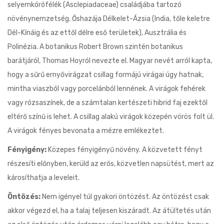
selyemkórófélék (Asclepiadaceae) családjába tartozó
növénynemzetség. Őshazája Délkelet-Ázsia (India, tőle keletre
Dél-Kínáig és az ettől délre eső területek), Ausztrália és
Polinézia. A botanikus Robert Brown szintén botanikus
barátjáról, Thomas Hoyról nevezte el. Magyar nevét arról kapta,
hogy a sűrű ernyővirágzat csillag formájú virágai úgy hatnak,
mintha viaszból vagy porcelánból lennének. A virágok fehérek
vagy rózsaszínek, de a számtalan kertészeti hibrid faj ezektől
eltérő színű is lehet. A csillag alakú virágok közepén vörös folt ül.
A virágok fényes bevonata a mézre emlékeztet.
Fényigény:
Közepes fényigényű növény. A közvetett fényt
részesíti előnyben, kerüld az erős, közvetlen napsütést, mert az
károsíthatja a leveleit.
Öntözés:
Nem igényel túl gyakori öntözést. Az öntözést csak
akkor végezd el, ha a talaj teljesen kiszáradt. Az átültetés után