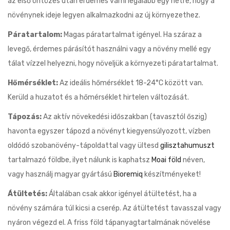
az első öntözés után érdemes várni legalább egy hétre, hogy a
növénynek ideje legyen alkalmazkodni az új környezethez.
Páratartalom:
Magas páratartalmat igényel. Ha száraz a
levegő, érdemes párásítót használni vagy a növény mellé egy
tálat vízzel helyezni, hogy növeljük a környezeti páratartalmat.
Hőmérséklet:
Az ideális hőmérséklet 18-24°C között van.
Kerüld a huzatot és a hőmérséklet hirtelen változását.
Tápozás:
Az aktív növekedési időszakban (tavasztól őszig)
havonta egyszer tápozd a növényt kiegyensúlyozott, vízben
oldódó szobanövény-tápoldattal vagy ültesd
gilisztahumuszt
tartalmazó földbe, ilyet nálunk is kaphatsz
Moai föld
néven,
vagy használj magyar gyártású
Bioremiq
készítményeket!
Átültetés:
Általában csak akkor igényel átültetést, ha a
növény számára túl kicsi a cserép. Az átültetést tavasszal vagy
nyáron végezd el. A friss föld tápanyagtartalmának növelése