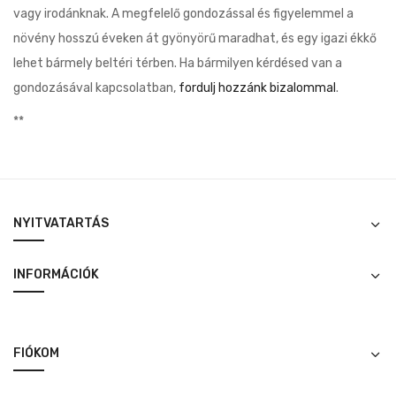
vagy irodánknak. A megfelelő gondozással és figyelemmel a
növény hosszú éveken át gyönyörű maradhat, és egy igazi ékkő
lehet bármely beltéri térben. Ha bármilyen kérdésed van a
gondozásával kapcsolatban,
fordulj hozzánk bizalommal
.
**
NYITVATARTÁS
INFORMÁCIÓK
FIÓKOM