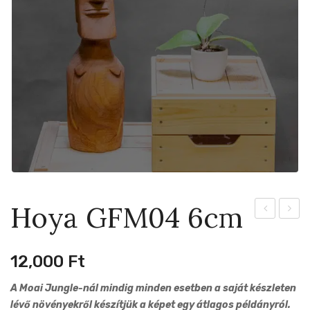
Hoya GFM04 6cm
Fungii
Globul
6cm
6cm
12,000
Ft
A Moai Jungle-nál mindig minden esetben a saját készleten
lévő növényekről készítjük a képet egy átlagos példányról.