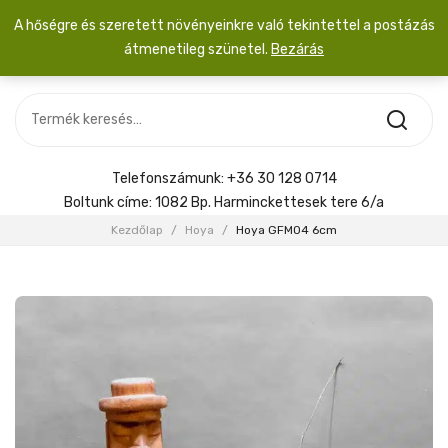
A hőségre és szeretett növényeinkre való tekintettel a postázás
átmenetileg szünetel.
Bezárás
Nincs termék a kosárban.
MOST ÉRKEZETT
Most érkezett
Szobanövény
SZOBANÖVÉNY
Hoya
Kiegészítők
HOYA
Telefonszámunk:
+36 30 128 0714
Menyasszonyi csokor
Boltunk címe:
1082 Bp. Harminckettesek tere 6/a
KIEGÉSZÍTŐK
Kezdőlap
/
Hoya
/
Hoya GFM04 6cm
MENYASSZONYI CSOKOR