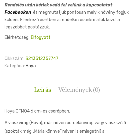
Rendelés után kérlek vedd fel velünk a kapcsolatot
Facebookon
és megmutatjuk pontosan melyik növény fogjuk
küldeni. Ellenkező esetben a rendelkezésünkre állók közül a
legszebbet postázzuk.
Elérhetőség:
Elfogyott
Cikkszám:
3213512357747
Kategória:
Hoya
Leírás
Vélemények (0)
Hoya GFM04 6 cm-es cserépben.
A viaszvirág (Hoya), más néven porcelánvirág vagy viaszszőlő
(szokták még „Mária könnye” néven is emlegetni) a