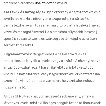
érdekében érdemes
Moai földet
használni.
Kártevők és betegségek:
Igen érzékeny a pajzstetvekre és a
levéltetvekre. Ha a növényen elszaporodnak a kártevők,
permetezd le rovarirtó szerrel, majd töröld át a leveleket meleg
vízzel és mosogatószerrel. Ha a probléma súlyosabb, használj
speciális rovarirtó szert, és szükség esetén vágd le az erősen
fertőzött részeket.
Figyelmeztetés:
Mérgező lehet a háziállatokra és az
emberekre, ha lenyelik a leveleit vagy a szárát. A növényi nedve
irritációt okozhat, ezért használat előtt ajánlott kesztyűt
viselni. Ha háziállatokkal vagy kisgyermekekkel élő háztartásba
szeretnéd vinni, érdemes olyan helyre helyezni, ahol nehezen
hozzáférhető.
A Hoya GFM04 egy nagyon népszerű szobanövény, amely a
látványos levelei miatt különleges hangulatot ad otthonunknak