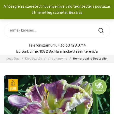
A hőségre és szeretett növényeinkre való tekintettel a postázás
átmenetileg szünetel.
Bezárás
Nincs termék a kosárban.
MOST ÉRKEZETT
Most érkezett
Szobanövény
SZOBANÖVÉNY
Hoya
Kiegészítők
HOYA
Telefonszámunk:
+36 30 128 0714
Menyasszonyi csokor
Boltunk címe:
1082 Bp. Harminckettesek tere 6/a
KIEGÉSZÍTŐK
Kezdőlap
/
Kiegészítők
/
Virághagyma
/
Hemerocallis Bestseller
MENYASSZONYI CSOKOR