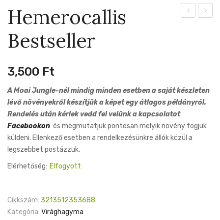
Hemerocallis
Tartan
Germa
Bestseller
Batik
3,500
Ft
A Moai Jungle-nél mindig minden esetben a saját készleten
lévő növényekről készítjük a képet egy átlagos példányról.
Rendelés után kérlek vedd fel velünk a kapcsolatot
Facebookon
és megmutatjuk pontosan melyik növény fogjuk
küldeni. Ellenkező esetben a rendelkezésünkre állók közül a
legszebbet postázzuk.
Elérhetőség:
Elfogyott
Cikkszám:
3213512353688
Kategória:
Virághagyma