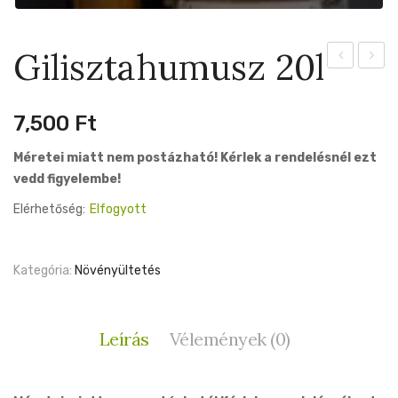
Gilisztahumusz 20l
3l
Triost
14cm
7,500
Ft
Méretei miatt nem postázható! Kérlek a rendelésnél ezt
vedd figyelembe!
Elérhetőség:
Elfogyott
Kategória:
Növényültetés
Leírás
Vélemények (0)