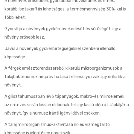
A növények erősebben, gyorsabban növekednek és érnek,
korábbi betakarítás lehetséges, a termésmennyiség 30%-kal is
több lehet.
Gyorsítja a növények gyökérnövekedését és sűrűségét, így a
növény erősebb lesz.
Javul a növények gyökérbetegségekkel szenbeni ellenálló
képessége.
A férgek emésztőrendszeréből kikerülő mikroorganizmusok a
talajbaktériumok negatív hatását ellensúlyozzák, így erősítik a
növényt.
A gilisztahumuszban lévő tápanyagok, makro-és mikroelemek
az öntözés során lassan oldódnak fel, így lassú időn át táplálják a
növényt, így a humusz iránti igény idővel csökken.
A talaj mikroorganizmus-aktivitása nő és vízmegtartó
képessége is jelentősen növekszik.