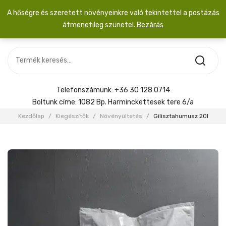
A hőségre és szeretett növényeinkre való tekintettel a postázás
átmenetileg szünetel.
Bezárás
Nincs termék a kosárban.
MOST ÉRKEZETT
Most érkezett
Szobanövény
SZOBANÖVÉNY
Hoya
Kiegészítők
HOYA
Telefonszámunk:
+36 30 128 0714
Menyasszonyi csokor
Boltunk címe:
1082 Bp. Harminckettesek tere 6/a
KIEGÉSZÍTŐK
Kezdőlap
/
Kiegészítők
/
Növényültetés
/
Gilisztahumusz 20l
MENYASSZONYI CSOKOR