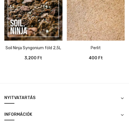
Soil Ninja Syngonium föld 2,5L
Perlit
3,200
Ft
400
Ft
NYITVATARTÁS
INFORMÁCIÓK