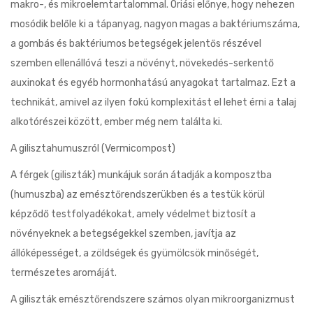
makro-, és mikroelemtartalommal. Óriási előnye, hogy nehezen
mosódik belőle ki a tápanyag, nagyon magas a baktériumszáma,
a gombás és baktériumos betegségek jelentős részével
szemben ellenállóvá teszi a növényt, növekedés-serkentő
auxinokat és egyéb hormonhatású anyagokat tartalmaz. Ezt a
technikát, amivel az ilyen fokú komplexitást el lehet érni a talaj
alkotórészei között, ember még nem találta ki.
A gilisztahumuszról (Vermicompost)
A férgek (giliszták) munkájuk során átadják a komposztba
(humuszba) az emésztőrendszerükben és a testük körül
képződő testfolyadékokat, amely védelmet biztosít a
növényeknek a betegségekkel szemben, javítja az
állóképességet, a zöldségek és gyümölcsök minőségét,
természetes aromáját.
A giliszták emésztőrendszere számos olyan mikroorganizmust