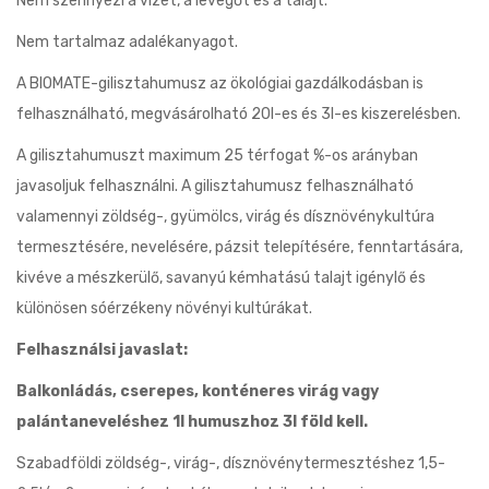
Nem szennyezi a vizet, a levegőt és a talajt.
Nem tartalmaz adalékanyagot.
A BIOMATE-gilisztahumusz az ökológiai gazdálkodásban is
felhasználható, megvásárolható 20l-es és 3l-es kiszerelésben.
A gilisztahumuszt maximum 25 térfogat %-os arányban
javasoljuk felhasználni. A gilisztahumusz felhasználható
valamennyi zöldség-, gyümölcs, virág és dísznövénykultúra
termesztésére, nevelésére, pázsit telepítésére, fenntartására,
kivéve a mészkerülő, savanyú kémhatású talajt igénylő és
különösen sóérzékeny növényi kultúrákat.
Felhasználsi javaslat:
Balkonládás, cserepes, konténeres virág vagy
palántaneveléshez 1l humuszhoz 3l föld kell.
Szabadföldi zöldség-, virág-, dísznövénytermesztéshez 1,5-