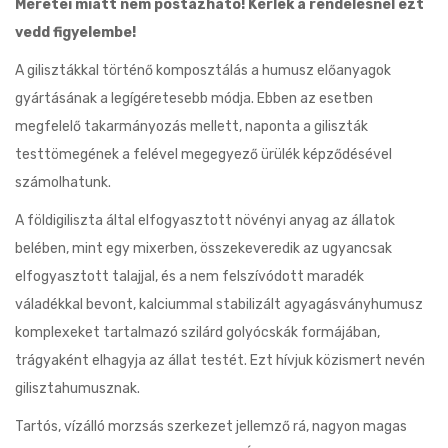
Méretei miatt nem postázható! Kérlek a rendelésnél ezt
vedd figyelembe!
A gilisztákkal történő komposztálás a humusz előanyagok
gyártásának a legígéretesebb módja. Ebben az esetben
megfelelő takarmányozás mellett, naponta a giliszták
testtömegének a felével megegyező ürülék képződésével
számolhatunk.
A földigiliszta által elfogyasztott növényi anyag az állatok
belében, mint egy mixerben, összekeveredik az ugyancsak
elfogyasztott talajjal, és a nem felszívódott maradék
váladékkal bevont, kalciummal stabilizált agyagásványhumusz
komplexeket tartalmazó szilárd golyócskák formájában,
trágyaként elhagyja az állat testét. Ezt hívjuk közismert nevén
gilisztahumusznak.
Tartós, vízálló morzsás szerkezet jellemző rá, nagyon magas