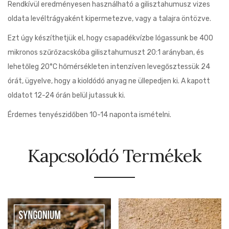
Rendkívül eredményesen használható a gilisztahumusz vizes
oldata levéltrágyaként kipermetezve, vagy a talajra öntözve.
Ezt úgy készíthetjük el, hogy csapadékvízbe lógassunk be 400
mikronos szűrőzacskóba gilisztahumuszt 20:1 arányban, és
lehetőleg 20°C hőmérsékleten intenzíven levegősztessük 24
órát, ügyelve, hogy a kioldódó anyag ne üllepedjen ki. A kapott
oldatot 12-24 órán belül jutassuk ki.
Érdemes tenyészidőben 10-14 naponta ismételni.
Kapcsolódó Termékek