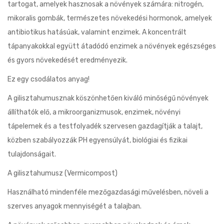
tartogat, amelyek hasznosak a növények számára: nitrogén,
mikoralis gombák, természetes növekedési hormonok, amelyek
antibiotikus hatásúak, valamint enzimek. A koncentrált
tápanyakokkal együtt átadódó enzimek a növények egészséges
és gyors növekedését eredményezik.
Ez egy csodálatos anyag!
A gilisztahumusznak köszönhetően kiváló minőségű növények
állíthatók elő, a mikroorganizmusok, enzimek, növényi
tápelemek és a testfolyadék szervesen gazdagítják a talajt,
közben szabályozzák PH egyensúlyát, biológiai és fizikai
tulajdonságait.
A gilisztahumusz (Vermicompost)
Használható mindenféle mezőgazdasági művelésben, növeli a
szerves anyagok mennyiségét a talajban.