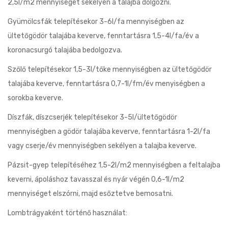
2,5l/m2 mennyiséget sekélyen a talajba dolgozni.
Gyümölcsfák telepítésekor 3-6l/fa mennyiségben az
ültetőgödör talajába keverve, fenntartásra 1,5-4l/fa/év a
koronacsurgó talajába bedolgozva.
Szőlő telepítésekor 1,5-3l/tőke mennyiségben az ültetőgödör
talajába keverve, fenntartásra 0,7-1l/fm/év menyiségben a
sorokba keverve.
Díszfák, díszcserjék telepítésekor 3-5l/ültetőgödör
mennyiségben a gödör talajába keverve, fenntartásra 1-2l/fa
vagy cserje/év mennyiségben sekélyen a talajba keverve.
Pázsit-gyep telepítéséhez 1,5-2l/m2 mennyiségben a feltalajba
keverni, ápoláshoz tavasszal és nyár végén 0,6-1l/m2
mennyiséget elszórni, majd esőztetve bemosatni.
Lombtrágyaként történő használat: