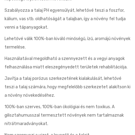
Szabályozza a talaj PH egyensúlyát, lehetővé teszi a foszfor,
kálium, vas stb. oldhatóságát a talajban, így a növény fel tudja
venni a tápanyagokat.
Lehetővé válik 100%-ban kiváló minőségű, ízű, aromájú növények
termelése.
Használatával megoldható a szennyezett és a vegyi anyagok
felhasználása miatt eleszegényedett területek rehabilitációja.
Javítja a talaj porózus szerkezetének kialakulását, lehetővé
teszi a talaj számára, hogy megfelelőbb szerkezetet alakítson ki
a növény növekedéséhez.
100%-ban szerves, 100%-ban ökológiai és nem toxikus. A
gilisztahumusszal termesztett növények nem tartalmaznak
nitrátmaradványokat.