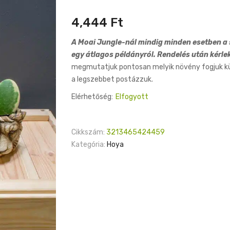
4,444
Ft
A Moai Jungle-nál mindig minden esetben a s
egy átlagos példányról. Rendelés után kérle
megmutatjuk pontosan melyik növény fogjuk küld
a legszebbet postázzuk.
Elérhetőség:
Elfogyott
Cikkszám:
3213465424459
Kategória:
Hoya