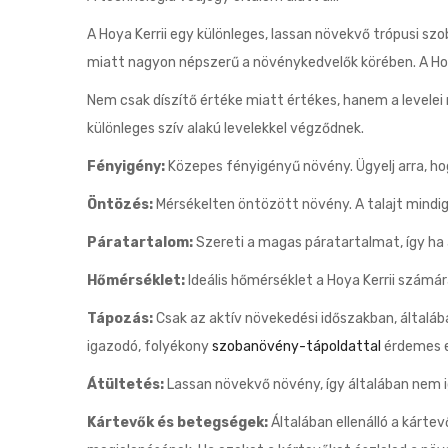
A Hoya Kerrii egy különleges, lassan növekvő trópusi szo
miatt nagyon népszerű a növénykedvelők körében. A Hoya K
Nem csak díszítő értéke miatt értékes, hanem a levelei
különleges szív alakú levelekkel végződnek.
Fényigény:
Közepes fényigényű növény. Ügyelj arra, ho
Öntözés:
Mérsékelten öntözött növény. A talajt mindig
Páratartalom:
Szereti a magas páratartalmat, így ha 
Hőmérséklet:
Ideális hőmérséklet a Hoya Kerrii számár
Tápozás:
Csak az aktív növekedési időszakban, általá
igazodó, folyékony
szobanövény-tápoldattal
érdemes e
Átültetés:
Lassan növekvő növény, így általában nem i
Kártevők és betegségek:
Általában ellenálló a kárt