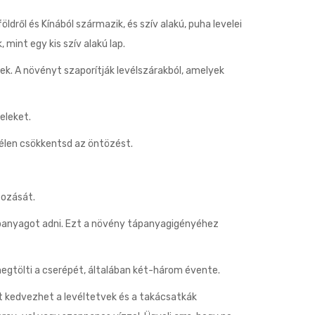
dről és Kínából származik, és szív alakú, puha levelei
mint egy kis szív alakú lap.
ek. A növényt szaporítják levélszárakból, amelyek
eleket.
Télen csökkentsd az öntözést.
tozását.
tápanyagot adni. Ezt a növény tápanyagigényéhez
egtölti a cserépét, általában két-három évente.
t kedvezhet a levéltetvek és a takácsatkák