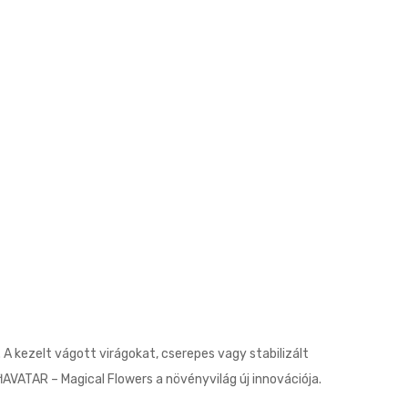
A kezelt vágott virágokat, cserepes vagy stabilizált
flAVATAR – Magical Flowers a növényvilág új innovációja.