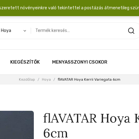
dobozba. 20.000 Ft érték felett INGYEN posta!
szeretett növényeinkre való tekintettel a postázás átmenetileg szü
Hoya
KIEGÉSZÍTŐK
MENYASSZONYI CSOKOR
Kezdőlap
/
Hoya
/
flAVATAR Hoya Kerrii Variegata 6cm
flAVATAR Hoya K
6cm