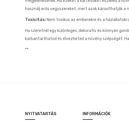
megjelenésének. Ha ezeket a kártevőket észleled a növén
használj erős vegyszereket, mert azok károsíthatják a 
Toxicitás:
Nem toxikus az emberekre és a háziállatokr
Ha szeretnél egy különleges, dekoratív és könnyen gon
karbantarthatod és élvezheted a növény szépségét. Ha
**
NYITVATARTÁS
INFORMÁCIÓK