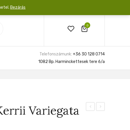
netel.
Bezárás
0
Telefonszámunk:
+36 30 128 0714
1082 Bp. Harminckettesek tere 6/a
errii Variegata
Ruscifolia
Azlanii
Million
6cm