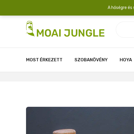
Szállítási díj: 2.200 Ft/csomag átlagosan 3-5 növény fér egy 
A hőségre és 
MOST ÉRKEZETT
SZOBANÖVÉNY
HOYA