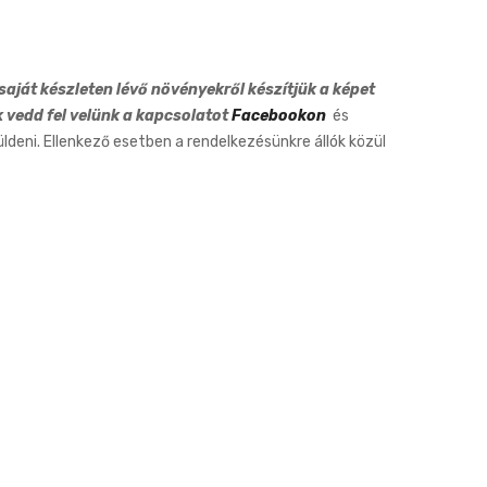
Hearts
7cm
aját készleten lévő növényekről készítjük a képet
k vedd fel velünk a kapcsolatot
Facebookon
és
eni. Ellenkező esetben a rendelkezésünkre állók közül