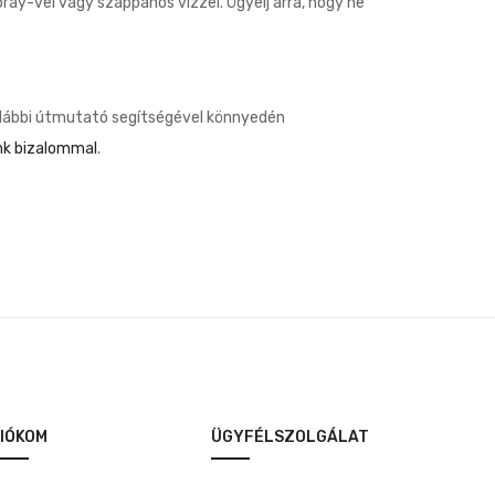
ray-vel vagy szappanos vízzel. Ügyelj arra, hogy ne
 alábbi útmutató segítségével könnyedén
nk bizalommal
.
IÓKOM
ÜGYFÉLSZOLGÁLAT