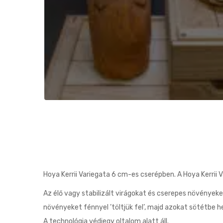
Hoya Kerrii Variegata 6 cm-es cserépben. A Hoya Kerrii
Az élő vagy stabilizált virágokat és cserepes növényeke
növényeket fénnyel ’töltjük fel’, majd azokat sötétbe he
A technológia védjegy oltalom alatt áll.