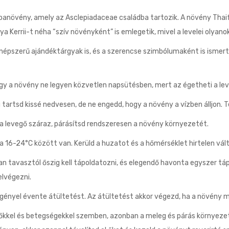
banövény, amely az Asclepiadaceae családba tartozik. A növény Thaiföl
errii-t néha “szív növényként” is emlegetik, mivel a levelei olyanok, 
 népszerű ajándéktárgyak is, és a szerencse szimbólumaként is ismert
gy a növény ne legyen közvetlen napsütésben, mert az égetheti a lev
 tartsd kissé nedvesen, de ne engedd, hogy a növény a vízben álljon. 
a levegő száraz, párásítsd rendszeresen a növény környezetét.
a 16-24°C között van. Kerüld a huzatot és a hőmérséklet hirtelen vál
ban tavasztól őszig kell tápoldatozni, és elegendő havonta egyszer 
lvégezni.
gényel évente átültetést. Az átültetést akkor végezd, ha a növény m
evőkkel és betegségekkel szemben, azonban a meleg és párás környeze