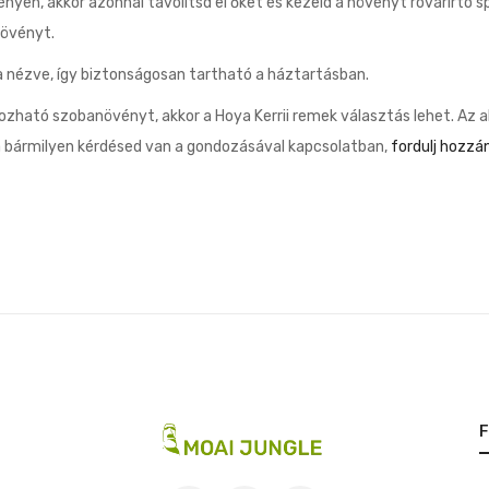
yen, akkor azonnal távolítsd el őket és kezeld a növényt rovarirtó sp
növényt.
a nézve, így biztonságosan tartható a háztartásban.
dozható szobanövényt, akkor a Hoya Kerrii remek választás lehet. Az
 bármilyen kérdésed van a gondozásával kapcsolatban,
fordulj hozzá
F