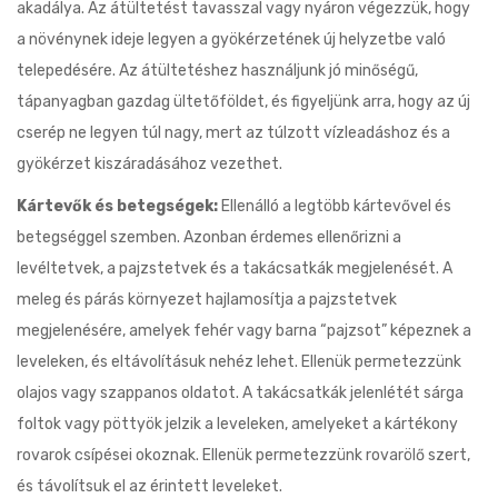
akadálya. Az átültetést tavasszal vagy nyáron végezzük, hogy
a növénynek ideje legyen a gyökérzetének új helyzetbe való
telepedésére. Az átültetéshez használjunk jó minőségű,
tápanyagban gazdag ültetőföldet, és figyeljünk arra, hogy az új
cserép ne legyen túl nagy, mert az túlzott vízleadáshoz és a
gyökérzet kiszáradásához vezethet.
Kártevők és betegségek:
Ellenálló a legtöbb kártevővel és
betegséggel szemben. Azonban érdemes ellenőrizni a
levéltetvek, a pajzstetvek és a takácsatkák megjelenését. A
meleg és párás környezet hajlamosítja a pajzstetvek
megjelenésére, amelyek fehér vagy barna “pajzsot” képeznek a
leveleken, és eltávolításuk nehéz lehet. Ellenük permetezzünk
olajos vagy szappanos oldatot. A takácsatkák jelenlétét sárga
foltok vagy pöttyök jelzik a leveleken, amelyeket a kártékony
rovarok csípései okoznak. Ellenük permetezzünk rovarölő szert,
és távolítsuk el az érintett leveleket.