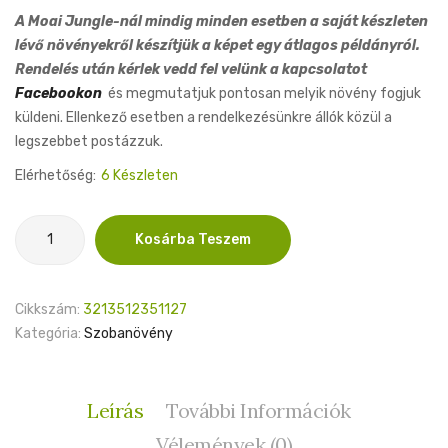
A Moai Jungle-nál mindig minden esetben a saját készleten
lévő növényekről készítjük a képet egy átlagos példányról.
Rendelés után kérlek vedd fel velünk a kapcsolatot
Facebookon
és megmutatjuk pontosan melyik növény fogjuk
küldeni. Ellenkező esetben a rendelkezésünkre állók közül a
legszebbet postázzuk.
Elérhetőség:
6 Készleten
Epipremnum
Kosárba Teszem
Marble
Green
12cm
Cikkszám:
3213512351127
mennyiség
Kategória:
Szobanövény
Leírás
További Információk
Vélemények (0)