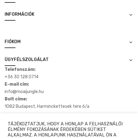
INFORMÁCIÓK
FIÓKOM
ÜGYFÉLSZOLGÁLAT
Telefonszám:
+36 30 128 0714
E-mail cím:
info@moaijungle.hu
Bolt címe:
1082 Budapest, Harminckettesek tere 6/a
TÁJÉKOZTATJUK, HOGY A HONLAP A FELHASZNÁLÓI
ÉLMÉNY FOKOZÁSÁNAK ÉRDEKÉBEN SÜTIKET
ALKALMAZ. A HONLAPUNK HASZNÁLATÁVAL ÖN A
Copyright © 2020-2025 Moaijungle.hu. Minden Jog Fenntartva.