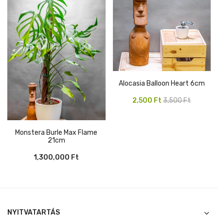
Alocasia Balloon Heart 6cm
Original
Current
2,500
Ft
3,500
Ft
price
price
was:
is:
Monstera Burle Max Flame
3,500 Ft.
2,500 Ft.
21cm
1,300,000
Ft
NYITVATARTÁS