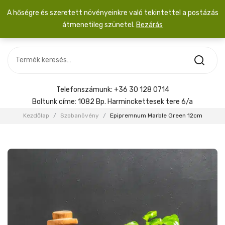
A hőségre és szeretett növényeinkre való tekintettel a postázás
átmenetileg szünetel.
Bezárás
Nincs termék a kosárban.
MOST ÉRKEZETT
Most érkezett
Szobanövény
SZOBANÖVÉNY
Hoya
Kiegészítők
HOYA
Telefonszámunk:
+36 30 128 0714
Menyasszonyi csokor
Boltunk címe:
1082 Bp. Harminckettesek tere 6/a
KIEGÉSZÍTŐK
Kezdőlap
/
Szobanövény
/
Epipremnum Marble Green 12cm
MENYASSZONYI CSOKOR