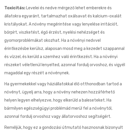
Toxicitás:
Levelei és nedve mérgező lehet emberekre és
állatokra egyaránt, tartalmazhat oxálsavat és kalcium-oxalát
kristályokat. A növény megérintése vagy lenyelése irritációt,
bőrpírt, viszketést, égő érzést, nyelési nehézséget és
gyomorproblémákat okozhat. Ha a növényi nedvvel
érintkezésbe kerülsz, alaposan mosd meg a kezedet szappannal
és vízzel, és kerüld a szemhez való érintkezést. Ha a növényi
részeket véletlenül lenyelted, azonnal fordulj orvoshoz, és vigyél
magaddal egy részét a növénynek.
Ha gyermekekkel vagy háziállatokkal élő otthonodban tartod a
növényt, ügyelj arra, hogy a növény nehezen hozzáférhető
helyen legyen elhelyezve, hogy elkerüld a baleseteket. Ha
bármilyen egészségügyi problémád merül fel a növénytől,
azonnal fordulj orvoshoz vagy állatorvoshoz segítségért.
Reméljük, hogy ez a gondozási útmutató hasznosnak bizonyult