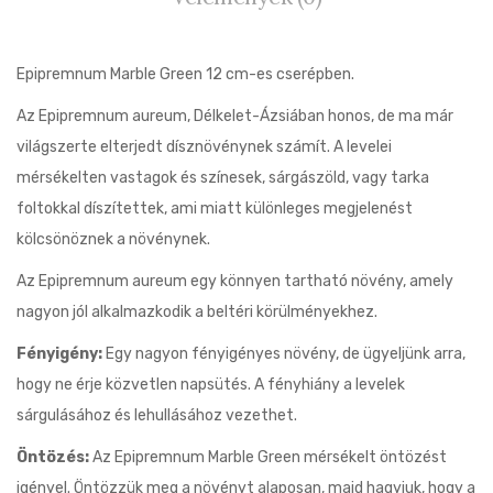
Epipremnum Marble Green 12 cm-es cserépben.
Az Epipremnum aureum, Délkelet-Ázsiában honos, de ma már
világszerte elterjedt dísznövénynek számít. A levelei
mérsékelten vastagok és színesek, sárgászöld, vagy tarka
foltokkal díszítettek, ami miatt különleges megjelenést
kölcsönöznek a növénynek.
Az Epipremnum aureum egy könnyen tartható növény, amely
nagyon jól alkalmazkodik a beltéri körülményekhez.
Fényigény:
Egy nagyon fényigényes növény, de ügyeljünk arra,
hogy ne érje közvetlen napsütés. A fényhiány a levelek
sárgulásához és lehullásához vezethet.
Öntözés:
Az Epipremnum Marble Green mérsékelt öntözést
igényel. Öntözzük meg a növényt alaposan, majd hagyjuk, hogy a