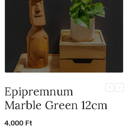
Epipremnum
Golden
Flami
Marble Green 12cm
Flame
Drea
12cm
6cm
4,000
Ft