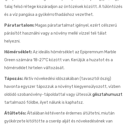
talaj felső rétege kiszáradjon az öntözések között. A túlöntözés
és a víz pangása a gyökérrothadáshoz vezethet.
Páratartalom:
Magas páratartalmat igényel, ezért célszerű
párásítót használni vagy a növény mellé vízzel teli tálat
helyezni.
Hőmérséklet:
Az ideális hőmérséklet az Epipremnum Marble
Green számára 18-27°C között van. Kerüljük a huzatot és a
hőmérséklet hirtelen változását.
Tápozás:
Aktív növekedési időszakában (tavasztól őszig)
havonta egyszer tápozzuk a növényt kiegyensúlyozott, vízben
oldódó szobanövény-tápoldattal vagy ültessük
gilisztahumuszt
tartalmazó földbe, ilyet nálunk is kaphatsz.
Átültetés:
Általában kétévente érdemes átültetni, miután
gyökérzete kitöltötte a cserép alját és növekedésének van