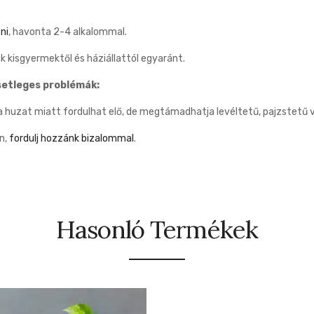
ni
, havonta 2-4 alkalommal.
 kisgyermektől és háziállattól egyaránt.
etleges problémák:
huzat miatt fordulhat elő, de megtámadhatja levéltetű, pajzstetű v
n,
fordulj hozzánk bizalommal
.
Hasonló Termékek