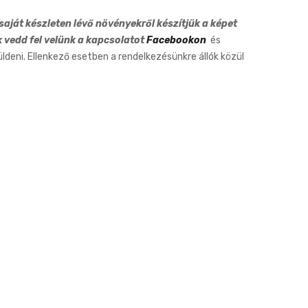
12cm
12cm
aját készleten lévő növényekről készítjük a képet
k vedd fel velünk a kapcsolatot
Facebookon
és
eni. Ellenkező esetben a rendelkezésünkre állók közül