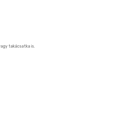
agy takácsatka is.