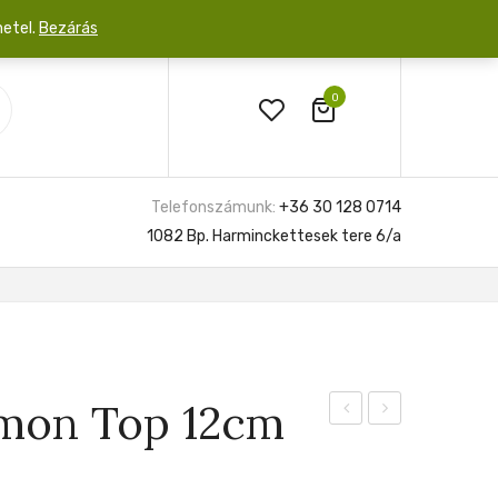
netel.
Bezárás
0
Telefonszámunk:
+36 30 128 0714
1082 Bp. Harminckettesek tere 6/a
mon Top 12cm
Churchill
Congo
Gold
Variegata