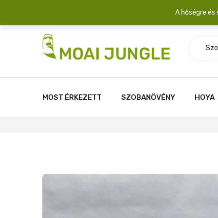
Szállítási díj: 2.200 Ft/csomag átlagosan 3-5 növény fér egy 
A hőségre és 
Szo
MOST ÉRKEZETT
SZOBANÖVÉNY
HOYA