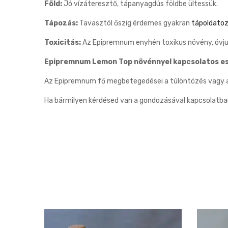
Föld:
Jó vízáteresztő, tápanyagdús földbe ültessük.
Tápozás:
Tavasztól őszig érdemes gyakran
tápoldatoz
Toxicitás:
Az Epipremnum enyhén toxikus növény, óvjuk
Epipremnum Lemon Top növénnyel kapcsolatos es
Az Epipremnum fő megbetegedései a túlöntözés vagy a 
Ha bármilyen kérdésed van a gondozásával kapcsolatba