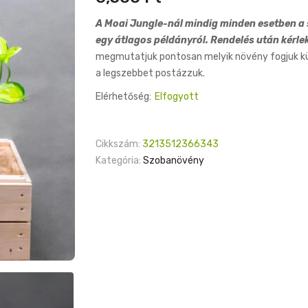
A Moai Jungle-nál mindig minden esetben a s
egy átlagos példányról. Rendelés után kérle
megmutatjuk pontosan melyik növény fogjuk küld
a legszebbet postázzuk.
Elérhetőség:
Elfogyott
Cikkszám:
3213512366343
Kategória:
Szobanövény