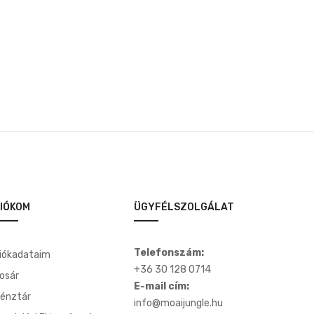
3,500 Ft.
3,000 Ft.
IÓKOM
ÜGYFÉLSZOLGÁLAT
Telefonszám:
iókadataim
+36 30 128 0714
osár
E-mail cím:
énztár
info@moaijungle.hu