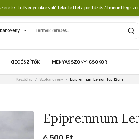
dobozba. 20.000 Ft érték felett INGYEN posta!
szeretett növényeinkre való tekintettel a postázás átmenetileg szü
banövény
KIEGÉSZÍTŐK
MENYASSZONYI CSOKOR
Kezdőlap
/
Szobanövény
/
Epipremnum Lemon Top 12cm
Epipremnum Le
6,500
Ft