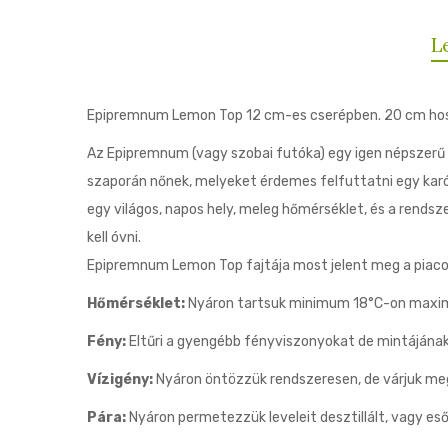
L
Epipremnum Lemon Top 12 cm-es cserépben. 20 cm hos
Az Epipremnum (vagy szobai futóka) egy igen népszerű
szaporán nőnek, melyeket érdemes felfuttatni egy karó
egy világos, napos hely, meleg hőmérséklet, és a rendsz
kell óvni.
Epipremnum Lemon Top fajtája most jelent meg a piac
Hőmérséklet:
Nyáron tartsuk minimum 18°C-on maximu
Fény:
Eltűri a gyengébb fényviszonyokat de mintájának
Vízigény:
Nyáron öntözzük rendszeresen, de várjuk meg
Pára:
Nyáron permetezzük leveleit desztillált, vagy eső