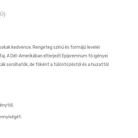
0)
okak kedvence. Rengeteg színű és formájú levelei
aj. A Dél-Amerikában elterjedt Epipremnum fő igényei
kák sorolhatók, de főként a túlöntözéstől és a huzattól
énytől.
ennyiségét.