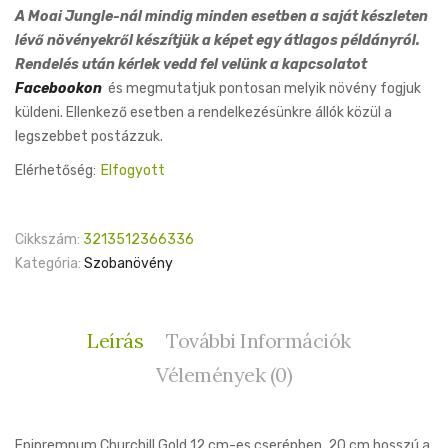
price
price
A Moai Jungle-nál mindig minden esetben a saját készleten
was:
is:
lévő növényekről készítjük a képet egy átlagos példányról.
6,500 Ft.
5,000 Ft.
Rendelés után kérlek vedd fel velünk a kapcsolatot
Facebookon
és megmutatjuk pontosan melyik növény fogjuk
küldeni. Ellenkező esetben a rendelkezésünkre állók közül a
legszebbet postázzuk.
Elérhetőség:
Elfogyott
Cikkszám:
3213512366336
Kategória:
Szobanövény
Leírás
További Információk
Vélemények (0)
Epipremnum Churchill Gold 12 cm-es cserépben. 20 cm hosszú a