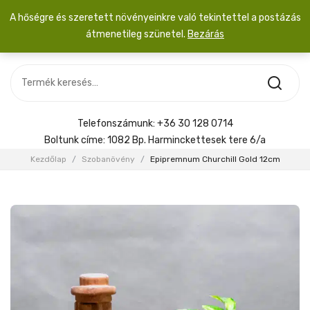
A hőségre és szeretett növényeinkre való tekintettel a postázás
átmenetileg szünetel.
Bezárás
Nincs termék a kosárban.
MOST ÉRKEZETT
Most érkezett
Szobanövény
SZOBANÖVÉNY
Hoya
Kiegészítők
HOYA
Telefonszámunk:
+36 30 128 0714
Menyasszonyi csokor
Boltunk címe:
1082 Bp. Harminckettesek tere 6/a
KIEGÉSZÍTŐK
Kezdőlap
/
Szobanövény
/
Epipremnum Churchill Gold 12cm
MENYASSZONYI CSOKOR