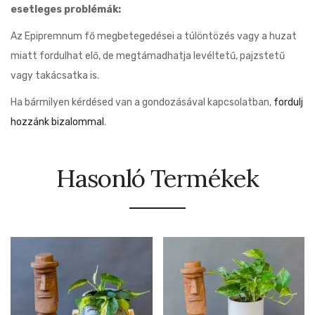
esetleges problémák:
Az Epipremnum fő megbetegedései a túlöntözés vagy a huzat
miatt fordulhat elő, de megtámadhatja levéltetű, pajzstetű
vagy takácsatka is.
Ha bármilyen kérdésed van a gondozásával kapcsolatban,
fordulj
hozzánk bizalommal
.
Hasonló Termékek