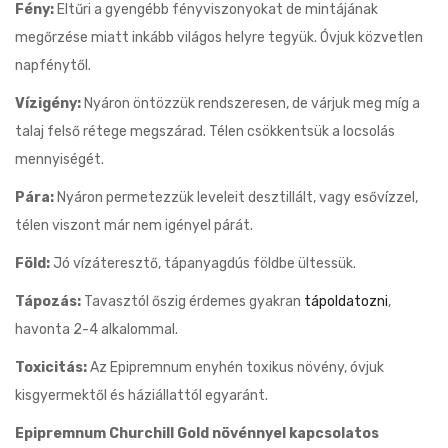
Fény:
Eltűri a gyengébb fényviszonyokat de mintájának
megőrzése miatt inkább világos helyre tegyük. Óvjuk közvetlen
napfénytől.
Vízigény:
Nyáron öntözzük rendszeresen, de várjuk meg míg a
talaj felső rétege megszárad. Télen csökkentsük a locsolás
mennyiségét.
Pára:
Nyáron permetezzük leveleit desztillált, vagy esővízzel,
télen viszont már nem igényel párát.
Föld:
Jó vízáteresztő, tápanyagdús földbe ültessük.
Tápozás:
Tavasztól őszig érdemes gyakran
tápoldatozni
,
havonta 2-4 alkalommal.
Toxicitás:
Az Epipremnum enyhén toxikus növény, óvjuk
kisgyermektől és háziállattól egyaránt.
Epipremnum Churchill Gold növénnyel kapcsolatos