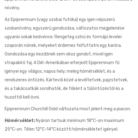
növény.
Az Epipremnum (vagy szobai futóka) egy igen népszerű
szobanövény, egyszerű gondozása, változatos megjelenése
ugyanis sokak kedvence. Rengeteg színű és formájú levelei
szaporán nőnek, melyeket érdemes felfuttatni egy karóra.
Gondozása egy kezdőnek sem okoz gondot, mivel igen
strapabíró faj. A Dél-Amerikában elterjedt Epipremnum fő
igényei egy világos, napos hely, meleg hőmérséklet, és a
rendszeres öntözés. Kártevői közé a levéltetvek, pajzstetvek,
és a takácsatkák sorolhatók, de főként a túlöntözéstől és a
huzattól kell óvni.
Epipremnum Churchill Gold változata most jelent meg a piacon.
Hőmérséklet:
Nyáron tartsuk minimum 18°C-on maximum
25°C-on. Télen 12°C-14°C közötti hőmérsékletet igényel.