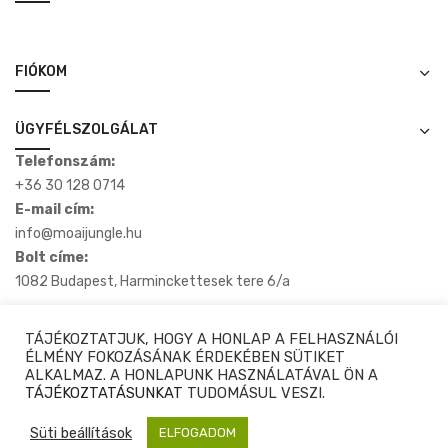
FIÓKOM
ÜGYFÉLSZOLGÁLAT
Telefonszám:
+36 30 128 0714
E-mail cím:
info@moaijungle.hu
Bolt címe:
1082 Budapest, Harminckettesek tere 6/a
TÁJÉKOZTATJUK, HOGY A HONLAP A FELHASZNÁLÓI
ÉLMÉNY FOKOZÁSÁNAK ÉRDEKÉBEN SÜTIKET
ALKALMAZ. A HONLAPUNK HASZNÁLATÁVAL ÖN A
Copyright © 2020-2025 Moaijungle.hu. Minden Jog Fenntartva.
TÁJÉKOZTATÁSUNKAT
TUDOMÁSUL VESZI.
Süti beállítások
⚙️ Szűrés & Rendezés
ELFOGADOM