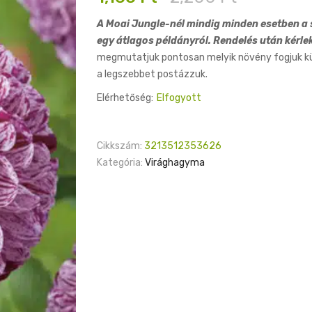
price
price
A Moai Jungle-nél mindig minden esetben a s
was:
is:
egy átlagos példányról. Rendelés után kérle
2,200 Ft.
1,100 Ft.
megmutatjuk pontosan melyik növény fogjuk küld
a legszebbet postázzuk.
Elérhetőség:
Elfogyott
Cikkszám:
3213512353626
Kategória:
Virághagyma