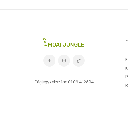
F
F
K
t
P
Cégjegyzékszám: 01 09 412694
R