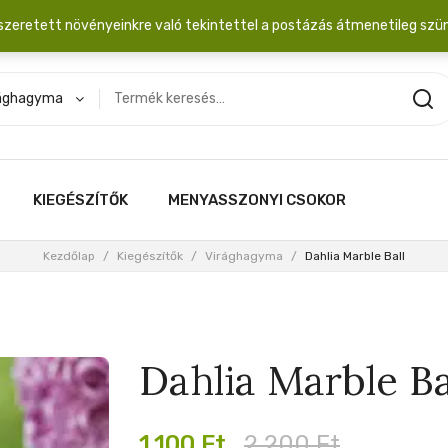
dobozba. 20.000 Ft érték felett INGYEN posta!
szeretett növényeinkre való tekintettel a postázás átmenetileg szü
ághagyma
KIEGÉSZÍTŐK
MENYASSZONYI CSOKOR
Kezdőlap
/
Kiegészítők
/
Virághagyma
/
Dahlia Marble Ball
Dahlia Marble Ba
Original
Current
1,100
Ft
2,200
Ft