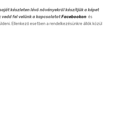
Tone
aját készleten lévő növényekről készítjük a képet
k vedd fel velünk a kapcsolatot
Facebookon
és
eni. Ellenkező esetben a rendelkezésünkre állók közül