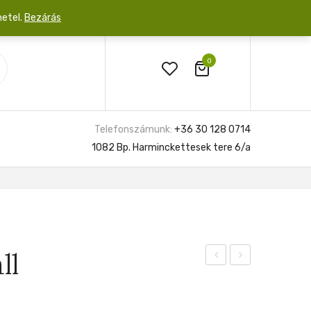
netel.
Bezárás
0
Telefonszámunk:
+36 30 128 0714
1082 Bp. Harminckettesek tere 6/a
ll
Labyrinth
Rebeccas
Two
World