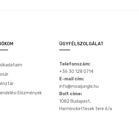
IÓKOM
ÜGYFÉLSZOLGÁLAT
Telefonszám:
iókadataim
+36 30 128 0714
osár
E-mail cím:
énztár
info@moaijungle.hu
endelési Előzmények
Bolt címe:
1082 Budapest,
Harminckettesek tere 6/a