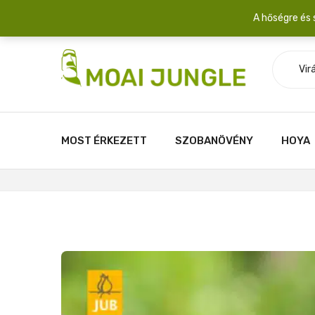
Szállítási díj: 2.200 Ft/csomag átlagosan 3-5 növény fér egy 
A hőségre és 
Vir
MOST ÉRKEZETT
SZOBANÖVÉNY
HOYA