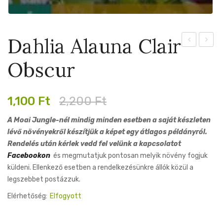
Dahlia Alauna Clair
Akita
Alfred
Obscur
Grille
Original
Current
1,100
Ft
2,200
Ft
price
price
A Moai Jungle-nél mindig minden esetben a saját készleten
was:
is:
lévő növényekről készítjük a képet egy átlagos példányról.
2,200 Ft.
1,100 Ft.
Rendelés után kérlek vedd fel velünk a kapcsolatot
Facebookon
és megmutatjuk pontosan melyik növény fogjuk
küldeni. Ellenkező esetben a rendelkezésünkre állók közül a
legszebbet postázzuk.
Elérhetőség:
Elfogyott