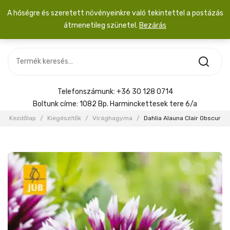
A hőségre és szeretett növényeinkre való tekintettel a postázás
átmenetileg szünetel.
Bezárás
Nincs termék a kosárban.
MOST ÉRKEZETT
Most érkezett
Szobanövény
SZOBANÖVÉNY
Hoya
Kiegészítők
HOYA
Telefonszámunk:
+36 30 128 0714
Menyasszonyi csokor
Boltunk címe:
1082 Bp. Harminckettesek tere 6/a
KIEGÉSZÍTŐK
Kezdőlap
/
Kiegészítők
/
Virághagyma
/
Dahlia Alauna Clair Obscur
MENYASSZONYI CSOKOR