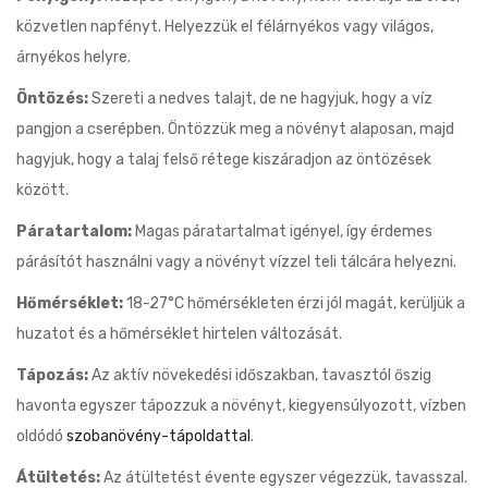
közvetlen napfényt. Helyezzük el félárnyékos vagy világos,
árnyékos helyre.
Öntözés:
Szereti a nedves talajt, de ne hagyjuk, hogy a víz
pangjon a cserépben. Öntözzük meg a növényt alaposan, majd
hagyjuk, hogy a talaj felső rétege kiszáradjon az öntözések
között.
Páratartalom:
Magas páratartalmat igényel, így érdemes
párásítót használni vagy a növényt vízzel teli tálcára helyezni.
Hőmérséklet:
18-27°C hőmérsékleten érzi jól magát, kerüljük a
huzatot és a hőmérséklet hirtelen változását.
Tápozás:
Az aktív növekedési időszakban, tavasztól őszig
havonta egyszer tápozzuk a növényt, kiegyensúlyozott, vízben
oldódó
szobanövény-tápoldattal
.
Átültetés:
Az átültetést évente egyszer végezzük, tavasszal.