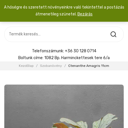
A hőségre és szeretett növényeinkre való tekintettel a postázás
átmenetileg szünetel.
Bezárás
Nincs termék a kosárban.
MOST ÉRKEZETT
Most érkezett
Szobanövény
SZOBANÖVÉNY
Hoya
Kiegészítők
HOYA
Telefonszámunk:
+36 30 128 0714
Menyasszonyi csokor
Boltunk címe:
1082 Bp. Harminckettesek tere 6/a
KIEGÉSZÍTŐK
Kezdőlap
/
Szobanövény
/
Ctenanthe Amagris 11cm
MENYASSZONYI CSOKOR