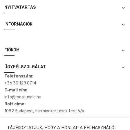
NYITVATARTÁS
INFORMÁCIÓK
FIÓKOM
ÜGYFÉLSZOLGÁLAT
Telefonszám:
+36 30 128 0714
E-mail cím:
info@moaijungle.hu
Bolt címe:
1082 Budapest, Harminckettesek tere 6/a
TÁJÉKOZTATJUK, HOGY A HONLAP A FELHASZNÁLÓI