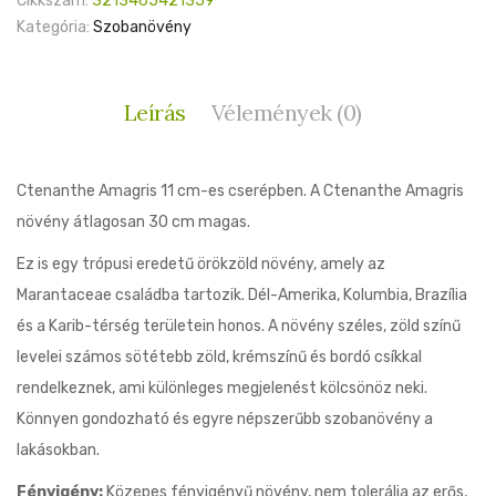
Cikkszám:
3213465421359
Kategória:
Szobanövény
Leírás
Vélemények (0)
Ctenanthe Amagris 11 cm-es cserépben. A Ctenanthe Amagris
növény átlagosan 30 cm magas.
Ez is egy trópusi eredetű örökzöld növény, amely az
Marantaceae családba tartozik. Dél-Amerika, Kolumbia, Brazília
és a Karib-térség területein honos. A növény széles, zöld színű
levelei számos sötétebb zöld, krémszínű és bordó csíkkal
rendelkeznek, ami különleges megjelenést kölcsönöz neki.
Könnyen gondozható és egyre népszerűbb szobanövény a
lakásokban.
Fényigény:
Közepes fényigényű növény, nem tolerálja az erős,