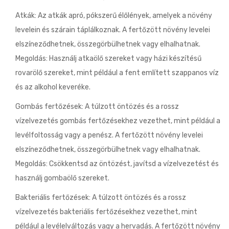
Atkák: Az atkák apró, pókszerű élőlények, amelyek a növény
levelein és szárain táplálkoznak. A fertőzött növény levelei
elszíneződhetnek, összegörbülhetnek vagy elhalhatnak.
Megoldás: Használj atkaölő szereket vagy házi készítésű
rovarölő szereket, mint például a fent említett szappanos víz
és az alkohol keveréke.
Gombás fertőzések: A túlzott öntözés és a rossz
vízelvezetés gombás fertőzésekhez vezethet, mint például a
levélfoltosság vagy a penész. A fertőzött növény levelei
elszíneződhetnek, összegörbülhetnek vagy elhalhatnak.
Megoldás: Csökkentsd az öntözést, javítsd a vízelvezetést és
használj gombaölő szereket.
Bakteriális fertőzések: A túlzott öntözés és a rossz
vízelvezetés bakteriális fertőzésekhez vezethet, mint
például a levélelváltozás vagy a hervadás. A fertőzött növény