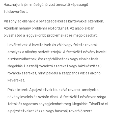
Használjunk jó minőségű, jó vízáteresztő képességű
földkeveréket.
Viszonylag ellenálló a betegségekkel és kártevőkkel szemben.
Azonban néhány probléma előfordulhat. Az alábbiakban
olvashatod a leggyakoribb problémákat és megoldásokat:
Levéltetvek: A levéltetvek kis zöld vagy fekete rovarok,
amelyek a növény nedvét szívják. A fertőzött növény levelei
elszíneződhetnek, összegörbülhetnek vagy elhalhatnak.
Megoldás: Használj rovarirtó szereket vagy házi készítésű
rovarölő szereket, mint például a szappanos víz és alkohol
keverékét.
Pajzstetvek: A pajzstetvek kis, szívó rovarok, amelyek a
növény levelein és szárán élnek. A fertőzött növényen sárga
foltok és ragacsos anyag jelenhet meg. Megoldás: Távolítsd el
a pajzstetveket kézzel vagy használj rovarölő szert.