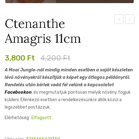
Ctenanthe
13cm
Rowle
Amagris 11cm
12cm
Original
Current
3,800
Ft
4,200
Ft
price
price
A Moai Jungle-nál mindig minden esetben a saját készleten
was:
is:
lévő növényekről készítjük a képet egy átlagos példányról.
4,200 Ft.
3,800 Ft.
Rendelés után kérlek vedd fel velünk a kapcsolatot
Facebookon
és megmutatjuk pontosan melyik növény fogjuk
küldeni. Ellenkező esetben a rendelkezésünkre állók közül a
legszebbet postázzuk.
Elérhetőség:
Elfogyott