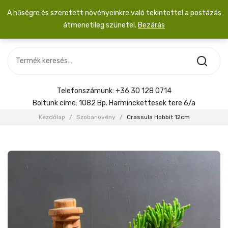
A hőségre és szeretett növényeinkre való tekintettel a postázás
átmenetileg szünetel.
Bezárás
Nincs termék a kosárban.
MOST ÉRKEZETT
Most érkezett
Szobanövény
SZOBANÖVÉNY
Hoya
Kiegészítők
HOYA
Telefonszámunk:
+36 30 128 0714
Menyasszonyi csokor
Boltunk címe:
1082 Bp. Harminckettesek tere 6/a
KIEGÉSZÍTŐK
Kezdőlap
/
Szobanövény
/
Crassula Hobbit 12cm
MENYASSZONYI CSOKOR