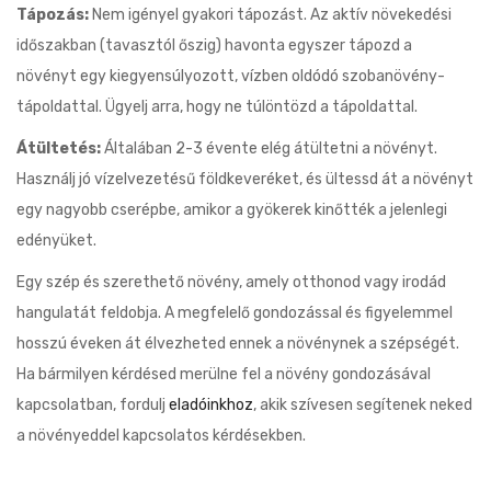
Tápozás:
Nem igényel gyakori tápozást. Az aktív növekedési
időszakban (tavasztól őszig) havonta egyszer tápozd a
növényt egy kiegyensúlyozott, vízben oldódó szobanövény-
tápoldattal. Ügyelj arra, hogy ne túlöntözd a tápoldattal.
Átültetés:
Általában 2-3 évente elég átültetni a növényt.
Használj jó vízelvezetésű földkeveréket, és ültessd át a növényt
egy nagyobb cserépbe, amikor a gyökerek kinőtték a jelenlegi
edényüket.
Egy szép és szerethető növény, amely otthonod vagy irodád
hangulatát feldobja. A megfelelő gondozással és figyelemmel
hosszú éveken át élvezheted ennek a növénynek a szépségét.
Ha bármilyen kérdésed merülne fel a növény gondozásával
kapcsolatban, fordulj
eladóinkhoz
, akik szívesen segítenek neked
a növényeddel kapcsolatos kérdésekben.