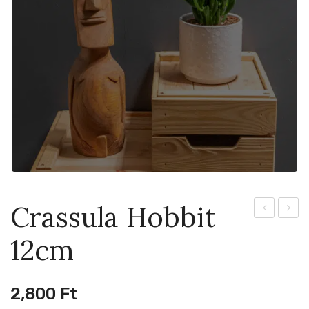
Crassula Hobbit
Cristata
Ov.
12cm
12cm
Hobbi
12cm
2,800
Ft