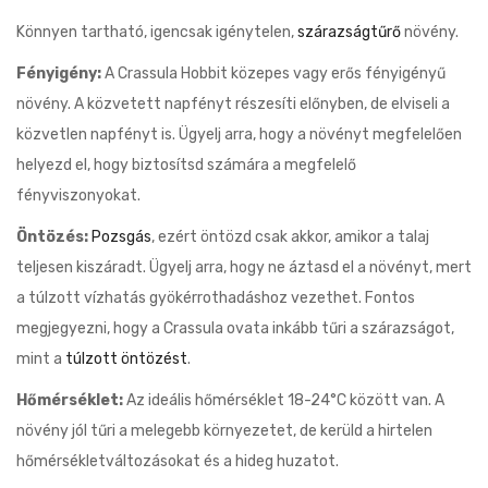
Könnyen tartható, igencsak igénytelen,
szárazságtűrő
növény.
Fényigény:
A Crassula Hobbit közepes vagy erős fényigényű
növény. A közvetett napfényt részesíti előnyben, de elviseli a
közvetlen napfényt is. Ügyelj arra, hogy a növényt megfelelően
helyezd el, hogy biztosítsd számára a megfelelő
fényviszonyokat.
Öntözés:
Pozsgás
, ezért öntözd csak akkor, amikor a talaj
teljesen kiszáradt. Ügyelj arra, hogy ne áztasd el a növényt, mert
a túlzott vízhatás gyökérrothadáshoz vezethet. Fontos
megjegyezni, hogy a Crassula ovata inkább tűri a szárazságot,
mint a
túlzott öntözést
.
Hőmérséklet:
Az ideális hőmérséklet 18-24°C között van. A
növény jól tűri a melegebb környezetet, de kerüld a hirtelen
hőmérsékletváltozásokat és a hideg huzatot.